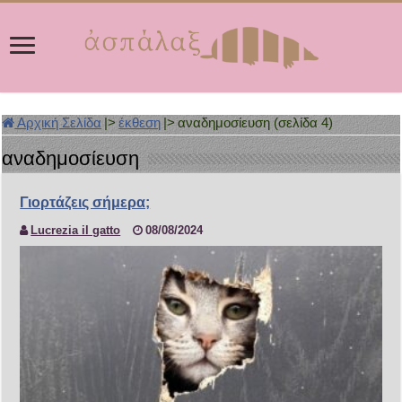
Αρχική Σελίδα
|>
έκθεση
|>
αναδημοσίευση (σελίδα 4)
αναδημοσίευση
Γιορτάζεις σήμερα;
Lucrezia il gatto
08/08/2024