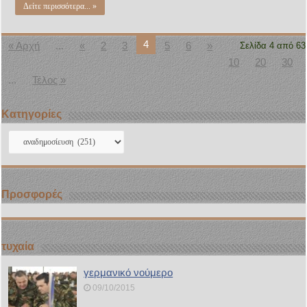
Δείτε περισσότερα... »
4
« Αρχή
...
«
2
3
5
6
»
Σελίδα 4 από 63
10
20
30
...
Τέλος »
Kατηγορίες
Kατηγορίες
Προσφορές
τυχαία
γερμανικό νούμερο
09/10/2015