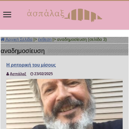
Αρχική Σελίδα
|>
έκθεση
|>
αναδημοσίευση (σελίδα 3)
αναδημοσίευση
Η ρητορική του μίσους
Ασπάλαξ
23/02/2025