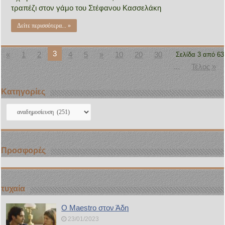
τραπέζι στον γάμο του Στέφανου Κασσελάκη
Δείτε περισσότερα... »
3
«
1
2
4
5
»
10
20
30
Σελίδα 3 από 63
...
Τέλος »
Kατηγορίες
Kατηγορίες
Προσφορές
τυχαία
Ο Maestro στον Άδη
23/01/2023