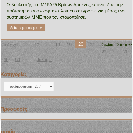
Ο βουλευτής του ΜέΡΑ25 Κρίτων Αρσένης επαναφέρει την
πρότασή του για «κόφτη» πλούτου και γράφει για μέρος των
συστημικών ΜΜΕ που τον στοχοποίησε.
Δείτε περισσότερα... »
20
« Αρχή
...
10
«
18
19
21
Σελίδα 20 από 63
22
»
30
40
50
...
Τέλος »
Kατηγορίες
Kατηγορίες
Προσφορές
τυχαία