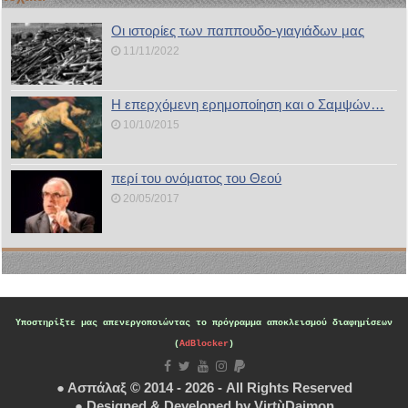
Οι ιστορίες των παππουδο-γιαγιάδων μας
11/11/2022
Η επερχόμενη ερημοποίηση και ο Σαμψών…
10/10/2015
περί του ονόματος του Θεού
20/05/2017
Υποστηρίξτε μας
απενεργοποιώντας το πρόγραμμα αποκλεισμού διαφημίσεων
(
AdBlocker
)
● Ασπάλαξ © 2014 - 2026 - All Rights Reserved
● Designed & Developed by
VirtùDaimon