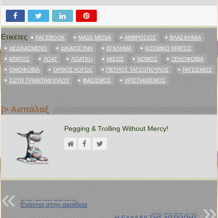
Ετικέτες
FACEBOOK
MASS MEDIA
ΑΜΒΡΌΣΙΟΣ
ΒΛΑΣΦΗΜΊΑ
ΔΕΔΙΚΑΣΜΈΝΟ
ΔΙΚΑΙΟΣΥΝΗ
ΈΓΚΛΗΜΑ
ΚΟΣΜΙΚΌ ΚΡΆΤΟΣ
ΚΡΆΤΟΣ
ΛΟΑΤ
ΛΟΑΤΚΙ+
ΜΊΣΟΣ
ΝΌΜΟΣ
ΞΕΝΟΦΟΒΊΑ
ΟΜΟΦΟΒΊΑ
ΟΡΘΌΣ ΛΌΓΟΣ
ΠΈΤΡΟΣ ΤΑΤΣΌΠΟΥΛΟΣ
ΡΑΤΣΙΣΜΌΣ
ΣΏΤΗ ΤΡΙΑΝΤΑΦΎΛΛΟΥ
ΦΑΣΙΣΜΌΣ
ΧΡΙΣΤΙΑΝΙΣΜΌΣ
|> Ασπάλαξ
Pegging & Trolling Without Mercy!
Προηγούμενη Ανάρτηση
Ενάντια στην ακρίβεια
Επόμενη Ανάρτηση
Η ΕΛΛΑΔΑ ΤΗΣ ΝΤΡΟΠΗΣ