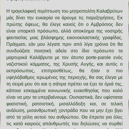
Η τραγελαφική περίπτωση του μητροπολίτη Καλαβρύτων
μάς δίνει την ευκαιρία να άρουμε τις παρεξηγήσεις. Εκ
πρώτης όψεως, θα έλεγε κανείς ότι ο Αμβρόσιος δεν
είναι υπαρκτό πρόσωπο, αλλά αποκύημα της νοσηρής
φαντασίας μιας βλάσφημης εικονοκλαστικής γραφίδας.
Πράγματι, εάν μου λέγατε πριν από λίγα χρόνια ότι θα
συνδυάζατε ποιητική αδεία στο ίδιο πρόσωπο τα
μαρτυρικά Καλάβρυτα με τον άτυπο porte-parole ενός
ναζιστικού κόμματος, της Χρυσής Αυγής, και αυτός ο
εκπρόσωπος, επιπροσθέτως, θα ήταν ο πιο
υψηλόβαθμος ιερωμένος της περιοχής, θα σας έλεγα με
τη σειρά μου ότι και η σάτιρα πρέπει να έχει τα όριά της,
κάποια εσκαμμένα κοινωνικής ευαισθησίας που καλό
είναι να μην τα υπερβαίνουμε. Ουσιαστικά, δεν υφίσταται
φασιστική, ρατσιστική, μισαλλόδοξη και, σε τελική
ανάλυση, μισανθρωπική χοντράδα που να μην έχει βγει
από τα χείλη αυτού του ανθρώπου. Θα έπρεπε για όλες
τις κατά καιρούς απάνθρωπές του δηλώσεις να συρθεί