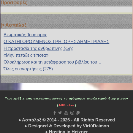
Προσφορές
|> Ασπάλαξ
Bιωματικός Τουρισμός
Ο ΚΑΤΗΓΟΡΟΥΜΕΝΟΣ ΓΡΗΓΟΡΗΣ ΔΗΜΗΤΡΙΑΔΗΣ
H προστασία της ανθρώπινης ζωής
«Μην πετάξεις τίποτα»
Ολοκλήρωσε και τη μετάφραση του βιβλίου του…
Όλες οι αναρτήσεις (275)
Υποστηρίξτε μας
απενεργοποιώντας το πρόγραμμα αποκλεισμού διαφημίσεων
(
AdBlocker
)
● Ασπάλαξ © 2014 - 2026 - All Rights Reserved
● Designed & Developed by
VirtùDaimon
● Hosting in
Hetzner