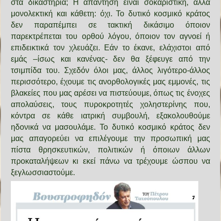
στα δικαστήρια; Η απάντηση είναι σοκαριστική, αλλά
μονολεκτική και κάθετη: όχι. Το δυτικό κοσμικό κράτος
δεν παραπέμπει σε τακτική δικάσιμο όποιον
παρεκτρέπεται του ορθού λόγου, όποιον τον αγνοεί ή
επιδεικτικά τον χλευάζει. Εάν το έκανε, ελάχιστοι από
εμάς –ίσως και κανένας- δεν θα ξέφευγε από την
τσιμπίδα του. Σχεδόν όλοι μας, άλλος λιγότερο-άλλος
περισσότερο, έχουμε τις ανορθολογικές μας εμμονές, τις
βλακείες που μας αρέσει να πιστεύουμε, όπως τις ένοχες
απολαύσεις, τους πυροκροτητές χοληστερίνης που,
κόντρα σε κάθε ιατρική συμβουλή, εξακολουθούμε
ηδονικά να μασουλάμε. Το δυτικό κοσμικό κράτος δεν
μας απαγορεύει να επιλέγουμε την προσωπική μας
πίστα θρησκευτικών, πολιτικών ή όποιων άλλων
προκαταλήψεων κι εκεί πάνω να τρέχουμε ώσπου να
ξεγλωσσιαστούμε.