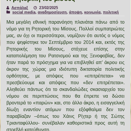
Ασπάλαξ
23/02/2025
social media
,
αναδημοσίευση
,
άποψη
,
κοινωνία
,
πολιτική
Μια μεγάλη εθνική παρανόηση πλανάται πάνω από το
νόμο για τη Ρητορική του Μίσους. Πολλοί συμπατριώτες
μας, αν όχι οι περισσότεροι, νομίζουν ότι αυτός ο νόμος
που ψηφίστηκε τον Σεπτέμβριο του 2014 και, εκτός της
Ρητορικής του Μίσους, στόχευε επίσης στην
καταπολέμηση του Ρατσισμού και της Ξενοφοβίας, δεν
ήταν παρά το πρόσχημα για να επιβληθεί απ’ άκρου εις
άκρον της χώρας μια ιδιότυπη δικτατορία πολιτικής
ορθότητας, με απόψεις που «επιτρέπεται» να
πρεσβεύουμε και απόψεις που «δεν επιτρέπεται».
Αληθεύει πάντως ότι το σκανδαλώδες σκασιαρχείο του
νόμου σε περιπτώσεις που θα έπρεπε να δώσει
βροντερά το «παρών» και, στο άλλο άκρο, η εισαγγελική
δίωξη εναντίον ατόμων που εξόφθαλμα δεν τον
παραβίαζαν –όπως του Χάινς Ρίχτερ ή της Σώτης
Τριανταφύλλου- συνέβαλαν καθοριστικά προς αυτή τη
στρεβλή κατεύθυνση.