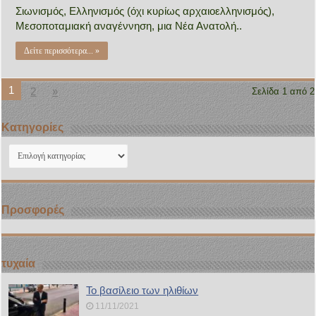
Σιωνισμός, Ελληνισμός (όχι κυρίως αρχαιοελληνισμός),
Μεσοποταμιακή αναγέννηση, μια Νέα Ανατολή..
Δείτε περισσότερα... »
1
2
»
Σελίδα 1 από 2
Kατηγορίες
Kατηγορίες
Προσφορές
τυχαία
Το βασίλειο των ηλιθίων
11/11/2021