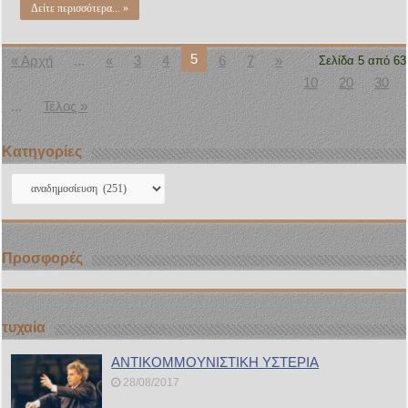
Δείτε περισσότερα... »
5
« Αρχή
...
«
3
4
6
7
»
Σελίδα 5 από 63
10
20
30
...
Τέλος »
Kατηγορίες
Kατηγορίες
Προσφορές
τυχαία
ΑΝΤΙΚΟΜΜΟΥΝΙΣΤΙΚΗ ΥΣΤΕΡΙΑ
28/08/2017