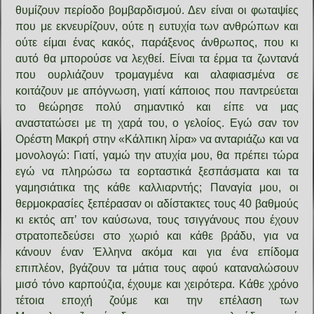
θυμίζουν περίοδο βομβαρδισμού. Δεν είναι οι φωταψίες
που με εκνευρίζουν, ούτε η ευτυχία των ανθρώπων και
ούτε είμαι ένας κακός, παράξενος άνθρωπος, που κι
αυτό θα μπορούσε να λεχθεί. Είναι τα έρμα τα ζωντανά
που ουρλιάζουν τρομαγμένα και αλαφιασμένα σε
κοιτάζουν με απόγνωση, γιατί κάποιος που παντρεύεται
το θεώρησε πολύ σημαντικό και είπε να μας
αναστατώσει με τη χαρά του, ο γελοίος. Εγώ σαν τον
Ορέστη Μακρή στην «Κάλπικη λίρα» να ανταριάζω και να
μονολογώ: Γιατί, γαμώ την ατυχία μου, θα πρέπει τώρα
εγώ να πληρώσω τα εορταστικά ξεσπάσματα και τα
γαμησιάτικα της κάθε καλλιαρντής; Παναγία μου, οι
θερμοκρασίες ξεπέρασαν οι αδίστακτες τους 40 βαθμούς
κι εκτός απ’ τον καύσωνα, τους τσιγγάνους που έχουν
στρατοπεδεύσει στο χωριό και κάθε βράδυ, για να
κάνουν έναν Έλληνα ακόμα και για ένα επίδομα
επιπλέον, βγάζουν τα μάτια τους αφού καταναλώσουν
μισό τόνο καρπούζια, έχουμε και χειρότερα. Κάθε χρόνο
τέτοια εποχή ζούμε και την επέλαση των