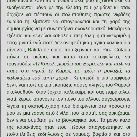
παγετώνων. Από παιδί ένιωθα όλες μου τις αισθήσεις να
εκρήγνυνται μόνο με την έλευση του χειμώνα κι όταν
άρχιζαν να πέφτουν οι πολυπόθητες πρώτες νιφάδες
ένιωθα τη λίμπιντο να απογειώνεται και τη χαρά της
δημιουργίας να με συνεπαίρνει ολοκληρωτικά. Μακάρι να
εξέλιπε, και δεν είναι καθόλου υπερβολή, η συγκεκριμένη
εποχή γιατί εγώ ποτέ δεν ονειρεύτηκα μαγικά καλοκαίρια
πίνοντας Batida de coco, που ξερνάω, και Pina Colada
πάνω σε αιώρες και κάτω από κοκοφοίνικες να
τραγουδάω
«Ω Κάρολ, μωράκι του Βορά, έλα και πάλι να
πάμε στα νησιά. Ω Κάρολ, με τρώει η μοναξιά, τα
καλοκαίρια εσύ και η χαρά».
Κι επειδή η μια συμφορά
δεν είναι ποτέ αρκετή, κοιτάξτε πόσες πληγές του Φαραώ
ακολουθούν, όταν έρχεται καλοκαίρι, και σας παρακαλώ,
γιατί, ξέρω, κατανοείτε τον πόνο του άλλου, συγχωρέσετε
λιγάκι τη σκατοψυχίαση που διακρίνεται στο πρόσωπό
μου με μια εσάνς από ξινίλα που κι αυτή, σας ορκίζομαι,
δεν είναι συμβατή με το βιογραφικό μου. Το μόνο καλό
της καραντίνας ήταν που πέρυσι απαγορεύτηκαν οι
πολυπληθείς εκδηλώσεις σε γάμους, βαφτίσια και στα