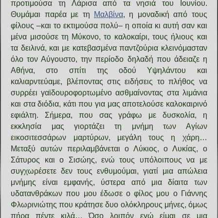
προτιμούσα τη Λάρισα από τα νησιά του Ιουνίου.
Θυμάμαι παρέα με τη
Μαλβίνα
, η μοναδική από τους
φίλους –και το εκτιμούσα πολύ– η οποία κι αυτή σαν και
μένα μισούσε τη Μύκονο, το καλοκαίρι, τους ήλιους και
τα δειλινά, και με κατεβασμένα παντζούρια κλεινόμασταν
όλο τον Αύγουστο, την περίοδο δηλαδή που άδειαζε η
Αθήνα, στο σπίτι της οδού Υψηλάντου και
καλιαρντεύαμε, βλέποντας στις ειδήσεις το πλήθος να
συρρέει γαϊδουροφορτωμένο ασθμαίνοντας στα λιμάνια
και στα διόδια, κάτι που για μας αποτελούσε καλοκαιρινό
εφιάλτη. Σήμερα, που σας γράφω με δυσκολία, η
εκκλησία μας γιορτάζει τη μνήμη των Αγίων
εικοσιτεσσάρων μαρτύρων, μεγάλη τους η χάρη…
Μεταξύ αυτών περιλαμβάνεται ο Λύκιος, ο Λυκίας, ο
Σάτυρος και ο Σισώης, ενώ τους υπόλοιπους να με
συγχωρέσετε δεν τους ενθυμούμαι, γιατί μια απώλεια
μνήμης είναι εμφανής, ύστερα από μια δίαιτα των
υδατανθράκων που μου έδωσε ο φίλος μου ο Γιάννης
Φλωρινιώτης που κράτησε δυο ολόκληρους μήνες, όμως
πήρα πέντε κιλά… Όσο λοιπόν εγώ είμαι σε μια