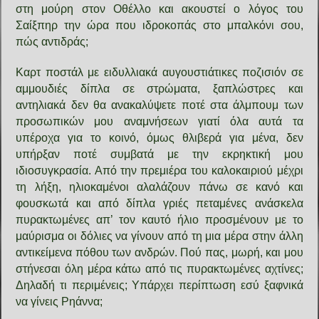
στη μούρη στον Οθέλλο και ακουστεί ο λόγος του
Σαίξπηρ την ώρα που ιδροκοπάς στο μπαλκόνι σου,
πώς αντιδράς;
Καρτ ποστάλ με ειδυλλιακά αυγουστιάτικες ποζισιόν σε
αμμουδιές δίπλα σε στρώματα, ξαπλώστρες και
αντηλιακά δεν θα ανακαλύψετε ποτέ στα άλμπουμ των
προσωπικών μου αναμνήσεων γιατί όλα αυτά τα
υπέροχα για το κοινό, όμως θλιβερά για μένα, δεν
υπήρξαν ποτέ συμβατά με την εκρηκτική μου
ιδιοσυγκρασία. Από την πρεμιέρα του καλοκαιριού μέχρι
τη λήξη, ηλιοκαμένοι αλαλάζουν πάνω σε κανό και
φουσκωτά και από δίπλα γριές πεταμένες ανάσκελα
πυρακτωμένες απ’ τον καυτό ήλιο προσμένουν με το
μαύρισμα οι δόλιες να γίνουν από τη μια μέρα στην άλλη
αντικείμενα πόθου των ανδρών. Πού πας, μωρή, και μου
στήνεσαι όλη μέρα κάτω από τις πυρακτωμένες αχτίνες;
Δηλαδή τι περιμένεις; Υπάρχει περίπτωση εσύ ξαφνικά
να γίνεις Ρηάννα;