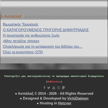
|> Ασπάλαξ
Bιωματικός Τουρισμός
Ο ΚΑΤΗΓΟΡΟΥΜΕΝΟΣ ΓΡΗΓΟΡΗΣ ΔΗΜΗΤΡΙΑΔΗΣ
H προστασία της ανθρώπινης ζωής
«Μην πετάξεις τίποτα»
Ολοκλήρωσε και τη μετάφραση του βιβλίου του…
Όλες οι αναρτήσεις (275)
Υποστηρίξτε μας
απενεργοποιώντας το πρόγραμμα αποκλεισμού διαφημίσεων
(
AdBlocker
)
● Ασπάλαξ © 2014 - 2026 - All Rights Reserved
● Designed & Developed by
VirtùDaimon
● Hosting in
Hetzner