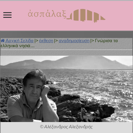
Αρχική Σελίδα
|>
έκθεση
|>
αναδημοσίευση
|>
Γνώρισα τα
ελληνικά νησιά…
© Αλέξανδρος Αλεξανδρής