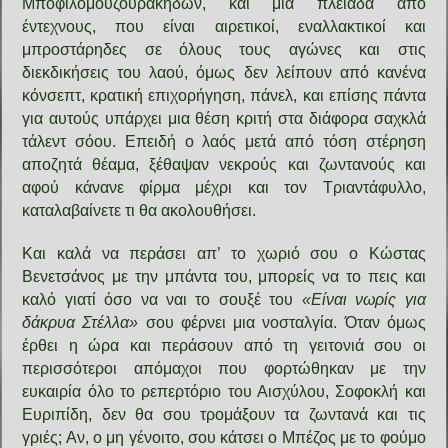
Μποφιλομουζουράκηδων, και μια πλειάδα από
έντεχνους, που είναι αιρετικοί, εναλλακτικοί και
μπροστάρηδες σε όλους τους αγώνες και στις
διεκδικήσεις του λαού, όμως δεν λείπουν από κανένα
κόνσεπτ, κρατική επιχορήγηση, πάνελ, και επίσης πάντα
για αυτούς υπάρχει μια θέση κριτή στα διάφορα σαχκλά
τάλεντ σόου. Επειδή ο λαός μετά από τόση στέρηση
αποζητά θέαμα, ξέθαψαν νεκρούς και ζωντανούς και
αφού κάνανε φίρμα μέχρι και τον Τριαντάφυλλο,
καταλαβαίνετε τι θα ακολουθήσει.
Και καλά να περάσει απ’ το χωριό σου ο Κώστας
Βενετσάνος με την μπάντα του, μπορείς να το πεις και
καλό γιατί όσο να ναι το σουξέ του
«Είναι νωρίς για
δάκρυα Στέλλα»
σου φέρνει μια νοσταλγία. Όταν όμως
έρθει η ώρα και περάσουν από τη γειτονιά σου οι
περισσότεροι απόμαχοι που φορτώθηκαν με την
ευκαιρία όλο το ρεπερτόριο του Αισχύλου, Σοφοκλή και
Ευριπίδη, δεν θα σου τρομάξουν τα ζωντανά και τις
γριές; Αν, ο μη γένοιτο, σου κάτσει ο Μπέζος με το φούμο