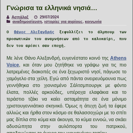
Γνώρισα τα ελληνικά νησιά…
Ασπάλαξ
29/07/2024
αναδημοσίευση
,
ιστορίες για αγρίους
,
κοινωνία
Ο
Θάνος Αλεξανδρής
ξεφυλλίζει το άλμπουμ των
προσωπικών του αναμνήσεων από το καλοκαίρι, που
δεν του αρέσει σαν εποχή.
Με λένε Θάνο Αλεξανδρή, ευγενέστατο κοινό της
Athens
Voice
, και όταν μου ζητήθηκε να γράψω για τις πιο
λατρεμένες διακοπές σε ένα ξεχωριστό νησί, πάγωσε το
χαμόγελο στα χείλη. Εγώ από πάντα ονειρευόμουνα πως
γεννήθηκα στο χιονισμένο Σάλτσμπουργκ με φόντο
έλατα, πολλές αρκούδες, υπέροχα ελαφάκια και το
τεράστιο τζάκι να καίει ασταμάτητα σε ένα μόνιμο
χριστουγεννιάτικο σκηνικό. Όμως η άτυχη ζωή τα έφερε
αλλιώς και ήρθα στον κόσμο σε θαλασσοχώρι με το σπίτι
μας δίπλα στο κύμα και άκουγα, το κύμα εννοώ, να σκάει
αδυσώπητα στην αυλόπορτα του πατρικού,