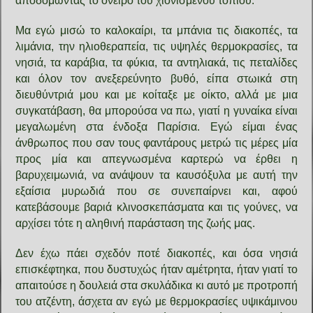
αποδομώντας το όνειρο του χιονισμένου τοπίου.
Μα εγώ μισώ το καλοκαίρι, τα μπάνια τις διακοπές, τα
λιμάνια, την ηλιοθεραπεία, τις υψηλές θερμοκρασίες, τα
νησιά, τα καράβια, τα φύκια, τα αντηλιακά, τις πεταλίδες
και όλον τον ανεξερεύνητο βυθό, είπα στωικά στη
διευθύντριά μου και με κοίταξε με οίκτο, αλλά με μια
συγκατάβαση, θα μπορούσα να πω, γιατί η γυναίκα είναι
μεγαλωμένη στα ένδοξα Παρίσια. Εγώ είμαι ένας
άνθρωπος που σαν τους φαντάρους μετρώ τις μέρες μία
προς μία και απεγνωσμένα καρτερώ να έρθει η
βαρυχειμωνιά, να ανάψουν τα καυσόξυλα με αυτή την
εξαίσια μυρωδιά που σε συνεπαίρνει και, αφού
κατεβάσουμε βαριά κλινοσκεπάσματα και τις γούνες, να
αρχίσει τότε η αληθινή παράσταση της ζωής μας.
Δεν έχω πάει σχεδόν ποτέ διακοπές, και όσα νησιά
επισκέφτηκα, που δυστυχώς ήταν αμέτρητα, ήταν γιατί το
απαιτούσε η δουλειά στα σκυλάδικα κι αυτό με προτροπή
του ατζέντη, άσχετα αν εγώ με θερμοκρασίες υψικάμινου