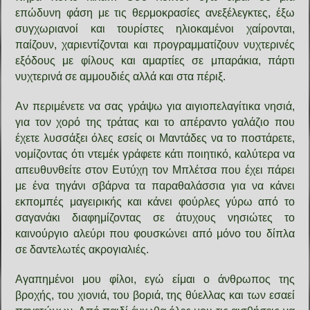
επώδυνη φάση με τις θερμοκρασίες ανεξέλεγκτες, έξω
συγχωριανοί και τουρίστες ηλιοκαμένοι χαίρονται,
παίζουν, χαριεντίζονται και προγραμματίζουν νυχτερινές
εξόδους με φίλους και αμαρτίες σε μπαράκια, πάρτι
νυχτερινά σε αμμουδιές αλλά και στα πέριξ.
Αν περιμένετε να σας γράψω για αιγιοπελαγίτικα νησιά,
για τον χορό της τράτας και το απέραντο γαλάζιο που
έχετε λυσσάξει όλες εσείς οι Μαντάδες να το ποστάρετε,
νομίζοντας ότι ντεμέκ γράφετε κάτι ποιητικό, καλύτερα να
απευθυνθείτε στον Ευτύχη τον Μπλέτσα που έχει πάρει
με ένα τηγάνι σβάρνα τα παραθαλάσσια για να κάνει
εκπομπές μαγειρικής και κάνει φούρλες γύρω από το
σαγανάκι διαφημίζοντας σε άτυχους νησιώτες το
καινούργιο αλεύρι που φουσκώνει από μόνο του δίπλα
σε δαντελωτές ακρογιαλιές.
Αγαπημένοι μου φίλοι, εγώ είμαι ο άνθρωπος της
βροχής, του χιονιά, του βοριά, της θύελλας και των εσαεί