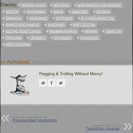
Ετικέτες
ATHENS VOICE
ΑΙΣΧΎΛΟΣ
ΑΛΈΞΑΝΔΡΟΣ ΑΛΕΞΑΝΔΡΉΣ
ΆΝΟΙΞΗ
ΑΝΤΗΛΙΑΚΌ
ΔΊΑΙΤΑ
ΔΙΑΚΟΠΈΣ
ΔΟΥΛΕΊΑ
ΕΚΚΛΗΣΊΑ
ΈΝΤΕΧΝΟΣ
ΕΥΡΙΠΊΔΗΣ
ΕΥΤΎΧΗΣ ΜΠΛΈΤΣΑΣ
ΘΆΝΟΣ ΑΛΕΞΑΝΔΡΉΣ
ΚΑΛΟΚΑΊΡΙ
ΚΑΡΤ ΠΟΣΤΆΛ
ΚΏΣΤΑΣ ΒΕΝΕΤΣΆΝΟΣ
ΜΑΛΒΊΝΑ ΚΆΡΑΛΗ
ΜΝΉΜΗ
ΠΑΝΗΓΎΡΙ
ΠΆΠΛΩΜΑ
ΠΡΌΒΑΤΟ
ΣΚΥΛΆΔΙΚΟ
ΣΟΦΟΚΛΉΣ
ΧΡΙΣΤΟΎΓΕΝΝΑ
|> Ασπάλαξ
Pegging & Trolling Without Mercy!
Προηγούμενη Ανάρτηση
Η ευρωπαϊκή ανατροπή
Επόμενη Ανάρτηση
Γιορτάζεις σήμερα;