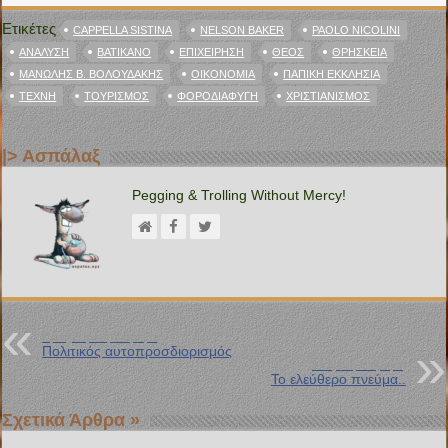
Ετικέτες
CAPPELLA SISTINA
NELSON BAKER
PAOLO NICOLINI
ΑΝΆΛΥΣΗ
ΒΑΤΙΚΑΝΌ
ΕΠΙΧΕΊΡΗΣΗ
ΘΕΌΣ
ΘΡΗΣΚΕΊΑ
ΜΑΝΏΛΗΣ Β. ΒΟΛΟΥΔΆΚΗΣ
ΟΙΚΟΝΟΜΊΑ
ΠΑΠΙΚΉ ΕΚΚΛΗΣΊΑ
ΤΈΧΝΗ
ΤΟΥΡΙΣΜΌΣ
ΦΟΡΟΔΙΑΦΥΓΉ
ΧΡΙΣΤΙΑΝΙΣΜΌΣ
|> Ασπάλαξ
Pegging & Trolling Without Mercy!
Προηγούμενη Ανάρτηση
Πολιτικός αυτοπροσδιορισμός
Επόμενη Ανάρτηση
Το ελεύθερο πνεύμα..
Σχετικά Άρθρα »