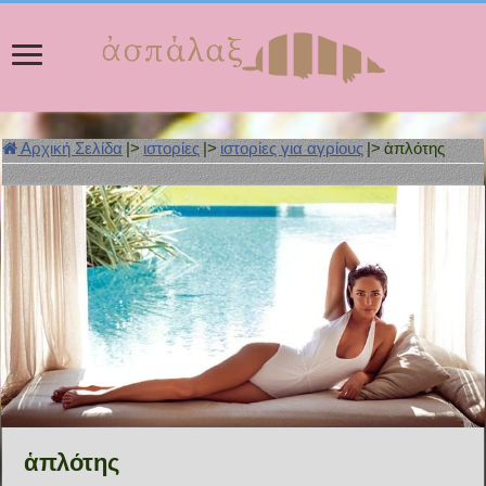
Αρχική Σελίδα
|>
ιστορίες
|>
ιστορίες για αγρίους
|>
ἁπλότης
ἁπλότης