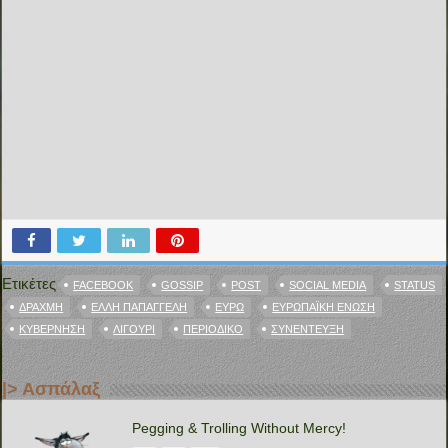
Ετικέτες
FACEBOOK
GOSSIP
POST
SOCIAL MEDIA
STATUS
ΔΡΑΧΜΉ
ΈΛΛΗ ΠΑΠΑΓΓΕΛΉ
ΕΥΡΏ
ΕΥΡΩΠΑΪΚΉ ΈΝΩΣΗ
ΚΥΒΈΡΝΗΣΗ
ΛΙΓΟΎΡΙ
ΠΕΡΙΟΔΙΚΌ
ΣΥΝΈΝΤΕΥΞΗ
|> Ασπάλαξ
Pegging & Trolling Without Mercy!