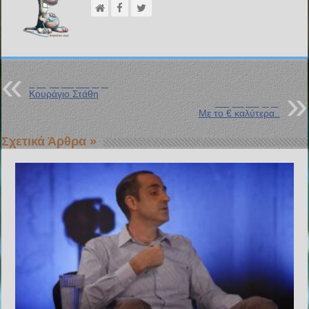
Προηγούμενη Ανάρτηση
Κουράγιο Στάθη
Επόμενη Ανάρτηση
Με το € καλύτερα..
Σχετικά Άρθρα »