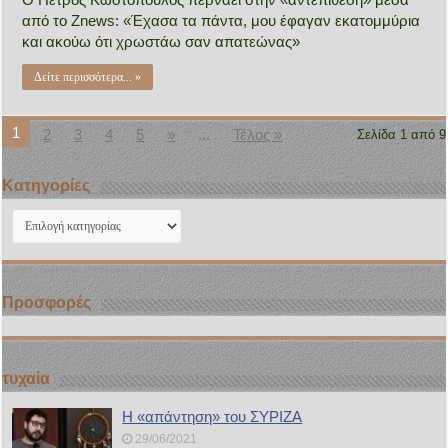
από το Znews: «Έχασα τα πάντα, μου έφαγαν εκατομμύρια
και ακούω ότι χρωστάω σαν απατεώνας»
Δείτε περισσότερα... »
1
2
3
4
5
»
...
Τέλος »
Σελίδα 1 από 9
Kατηγορίες
Kατηγορίες
Προσφορές
τυχαία
Η «απάντηση» του ΣΥΡΙΖΑ
29/06/2021