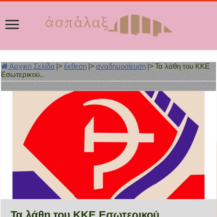
Αρχική Σελίδα
|>
έκθεση
|>
αναδημοσίευση
|>
Τα λάθη του ΚΚΕ
Εσωτερικού..
Τα λάθη του ΚΚΕ Εσωτερικού..