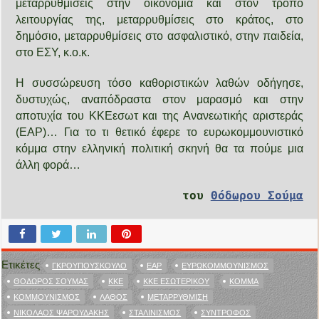
μεταρρυθμίσεις στην οικονομία και στον τρόπο
λειτουργίας της, μεταρρυθμίσεις στο κράτος, στο
δημόσιο, μεταρρυθμίσεις στο ασφαλιστικό, στην παιδεία,
στο ΕΣΥ, κ.ο.κ.
Η συσσώρευση τόσο καθοριστικών λαθών οδήγησε,
δυστυχώς, αναπόδραστα στον μαρασμό και στην
αποτυχία του ΚΚΕεσωτ και της Ανανεωτικής αριστεράς
(ΕΑΡ)… Για το τι θετικό έφερε το ευρωκομμουνιστικό
κόμμα στην ελληνική πολιτική σκηνή θα τα πούμε μια
άλλη φορά…
του
Θόδωρου Σούμα
Ετικέτες
ΓΚΡΟΥΠΟΎΣΚΟΥΛΟ
ΕΑΡ
ΕΥΡΩΚΟΜΜΟΥΝΙΣΜΌΣ
ΘΌΔΩΡΟΣ ΣΟΎΜΑΣ
ΚΚΕ
ΚΚΕ ΕΣΩΤΕΡΙΚΟΎ
ΚΌΜΜΑ
ΚΟΜΜΟΥΝΙΣΜΌΣ
ΛΆΘΟΣ
ΜΕΤΑΡΡΎΘΜΙΣΗ
ΝΙΚΌΛΑΟΣ ΨΑΡΟΥΔΆΚΗΣ
ΣΤΑΛΙΝΙΣΜΌΣ
ΣΎΝΤΡΟΦΟΣ