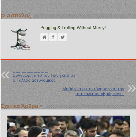
|> Ασπάλαξ
Pegging & Trolling Without Mercy!
Προηγούμενη Ανάρτηση
Συγγνώμη από τον Γιάνη ζήτησε
ο Γάλλος αστυνομικός
Επόμενη Ανάρτηση
Μαθήτρια αυτοκτόνησε γιατί την
αποκάλεσαν «βρώμικη»..
Σχετικά Άρθρα »