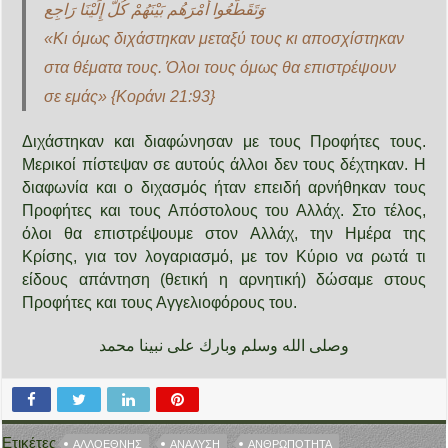
وَتَقَطَّعُوا أَمْرَهُم بَيْنَهُمْ كُلٌّ إِلَيْنَا رَاجِع
«Κι όμως διχάστηκαν μεταξύ τους κι αποσχίστηκαν
στα θέματα τους. Όλοι τους όμως θα επιστρέψουν
σε εμάς» {
Κοράνι 21:93
}
Διχάστηκαν και διαφώνησαν με τους Προφήτες τους.
Μερικοί πίστεψαν σε αυτούς άλλοι δεν τους δέχτηκαν. Η
διαφωνία και ο διχασμός ήταν επειδή αρνήθηκαν τους
Προφήτες και τους Απόστολους του Αλλάχ. Στο τέλος,
όλοι θα επιστρέψουμε στον Αλλάχ, την Ημέρα της
Κρίσης, για τον λογαριασμό, με τον Κύριο να ρωτά τι
είδους απάντηση (θετική η αρνητική) δώσαμε στους
Προφήτες και τους Αγγελιοφόρους του.
وصلى الله وسلم وبارك على نبينا محمد
Ετικέτες
ΑΛΛΟΕΘΝΉΣ
ΑΝΆΛΥΣΗ
ΑΝΘΡΩΠΌΤΗΤΑ