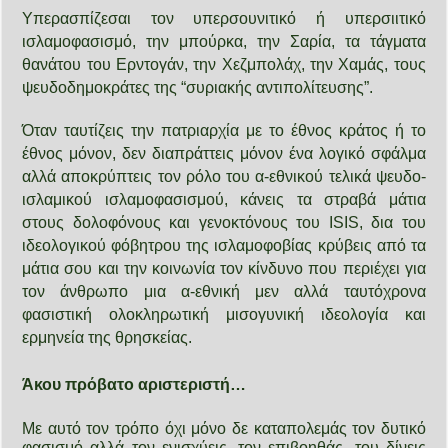
Υπερασπίζεσαι τον υπερσουνιτικό ή υπερσιιτικό
ισλαμοφασισμό, την μπούρκα, την Σαρία, τα τάγματα
θανάτου του Ερντογάν, την Χεζμπολάχ, την Χαμάς, τους
ψευδοδημοκράτες της “συριακής αντιπολίτευσης”.
Όταν ταυτίζεις την πατριαρχία με το έθνος κράτος ή το
έθνος μόνον, δεν διαπράττεις μόνον ένα λογικό σφάλμα
αλλά αποκρύπτεις τον ρόλο του α-εθνικού τελικά ψευδο-
ισλαμικού ισλαμοφασισμού, κάνεις τα στραβά μάτια
στους δολοφόνους και γενοκτόνους του ISIS, δια του
ιδεολογικού φόβητρου της ισλαμοφοβίας κρύβεις από τα
μάτια σου και την κοινωνία τον κίνδυνο που περιέχει για
τον άνθρωπο μια α-εθνική μεν αλλά ταυτόχρονα
φασιστική ολοκληρωτική μισογυνική ιδεολογία και
ερμηνεία της θρησκείας.
Άκου πρόβατο αριστεριστή…
Με αυτό τον τρόπο όχι μόνο δε καταπολεμάς τον δυτικό
φασισμό αλλά τον ενισχύεις, τον επιβοηθάς, του δίνεις