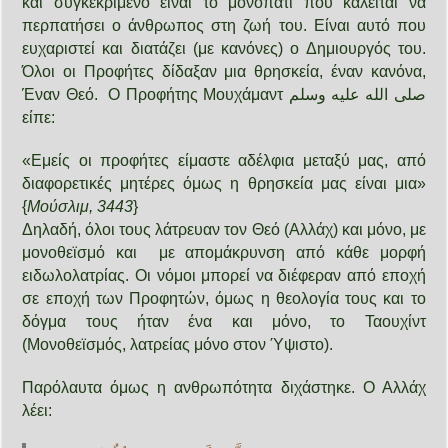
και συγκεκριμένο είναι το μονοπάτι που καλείται να
περπατήσει ο άνθρωπος στη ζωή του. Είναι αυτό που
ευχαριστεί και διατάζει (με κανόνες) ο Δημιουργός του.
Όλοι οι Προφήτες δίδαξαν μια θρησκεία, έναν κανόνα,
Έναν Θεό. Ο Προφήτης Μουχάμαντ صلى الله عليه وسلم
είπε:
«Εμείς οι προφήτες είμαστε αδέλφια μεταξύ μας, από
διαφορετικές μητέρες όμως η θρησκεία μας είναι μια»
{
Μούσλιμ, 3443
}
Δηλαδή, όλοι τους λάτρευαν τον Θεό (Αλλάχ) και μόνο, με
μονοθεϊσμό και με απομάκρυνση από κάθε μορφή
ειδωλολατρίας. Οι νόμοι μπορεί να διέφεραν από εποχή
σε εποχή των Προφητών, όμως η θεολογία τους και το
δόγμα τους ήταν ένα και μόνο, το Ταουχίντ
(Μονοθεϊσμός, λατρείας μόνο στον Ύψιστο).
Παρόλαυτα όμως η ανθρωπότητα διχάστηκε. Ο Αλλάχ
λέει: