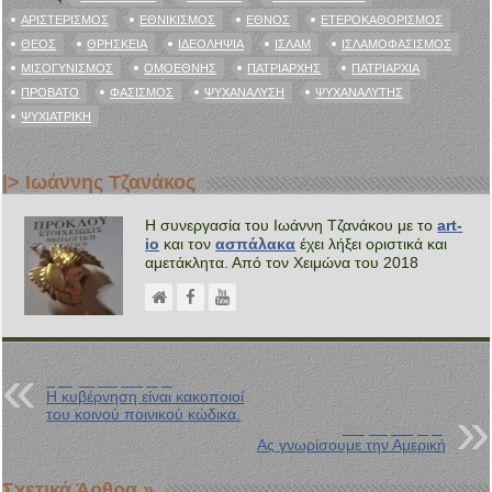
ΑΡΙΣΤΕΡΙΣΜΌΣ
ΕΘΝΙΚΙΣΜΌΣ
ΈΘΝΟΣ
ΕΤΕΡΟΚΑΘΟΡΙΣΜΌΣ
ΘΕΌΣ
ΘΡΗΣΚΕΊΑ
ΙΔΕΟΛΗΨΊΑ
ΙΣΛΑΜ
ΙΣΛΑΜΟΦΑΣΙΣΜΌΣ
ΜΙΣΟΓΥΝΙΣΜΌΣ
ΟΜΟΕΘΝΉΣ
ΠΑΤΡΙΆΡΧΗΣ
ΠΑΤΡΙΑΡΧΊΑ
ΠΡΌΒΑΤΟ
ΦΑΣΙΣΜΌΣ
ΨΥΧΑΝΆΛΥΣΗ
ΨΥΧΑΝΑΛΥΤΉΣ
ΨΥΧΙΑΤΡΙΚΉ
|> Ιωάννης Τζανάκος
Η συνεργασία του Ιωάννη Τζανάκου με το
art-
io
και τον
ασπάλακα
έχει λήξει οριστικά και
αμετάκλητα. Από τον Χειμώνα του 2018
Προηγούμενη Ανάρτηση
Η κυβέρνηση είναι κακοποιοί
του κοινού ποινικού κώδικα.
Επόμενη Ανάρτηση
Ας γνωρίσουμε την Αμερική
Σχετικά Άρθρα »