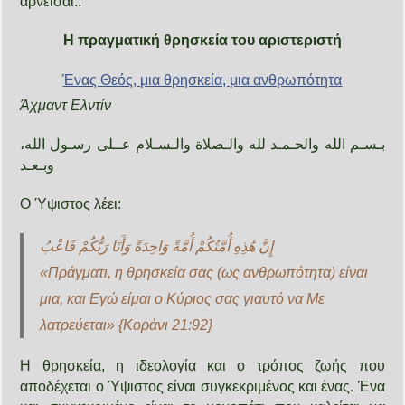
αρνείσαι..
Η πραγματική θρησκεία του αριστεριστή
Ένας Θεός, μια θρησκεία, μια ανθρωπότητα
Άχμαντ Ελντίν
بـسـم الله والحـمـد لله والـصلاة والـسـلام عــلى رسـول الله،
وبـعـد
Ο Ύψιστος λέει:
إِنَّ هَٰذِهِ أُمَّتُكُمْ أُمَّةً وَاحِدَةً وَأَنَا رَبُّكُمْ فَاعْبُ
«Πράγματι, η θρησκεία σας (ως ανθρωπότητα) είναι
μια, και Εγώ είμαι ο Κύριος σας γιαυτό να Με
λατρεύεται» {
Κοράνι 21:92
}
Η θρησκεία, η ιδεολογία και ο τρόπος ζωής που
αποδέχεται ο Ύψιστος είναι συγκεκριμένος και ένας. Ένα