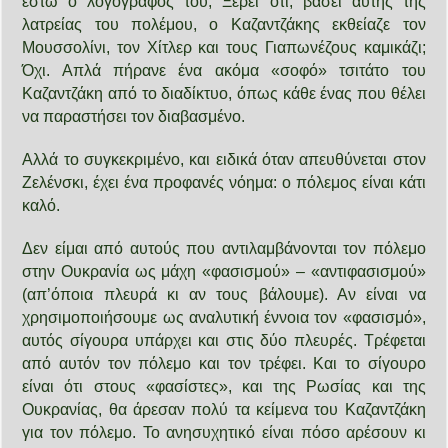
έστω ο λογογράφος του; Ξέρει ότι, βάσει αυτής της
λατρείας του πολέμου, ο Καζαντζάκης εκθείαζε τον
Μουσσολίνι, τον Χίτλερ και τους Γιαπωνέζους καμικάζι;
Όχι. Απλά πήρανε ένα ακόμα «σοφό» τσιτάτο του
Καζαντζάκη από το διαδίκτυο, όπως κάθε ένας που θέλει
να παραστήσει τον διαβασμένο.
Αλλά το συγκεκριμένο, και ειδικά όταν απευθύνεται στον
Ζελένσκι, έχει ένα προφανές νόημα: ο πόλεμος είναι κάτι
καλό.
Δεν είμαι από αυτούς που αντιλαμβάνονται τον πόλεμο
στην Ουκρανία ως μάχη «φασισμού» – «αντιφασισμού»
(απ’όποια πλευρά κι αν τους βάλουμε). Αν είναι να
χρησιμοποιήσουμε ως αναλυτική έννοια τον «φασισμό»,
αυτός σίγουρα υπάρχει και στις δύο πλευρές. Τρέφεται
από αυτόν τον πόλεμο και τον τρέφει. Και το σίγουρο
είναι ότι στους «φασίστες», και της Ρωσίας και της
Ουκρανίας, θα άρεσαν πολύ τα κείμενα του Καζαντζάκη
για τον πόλεμο. Το ανησυχητικό είναι πόσο αρέσουν κι