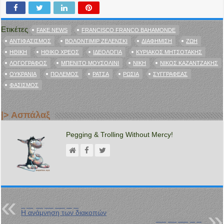
Ετικέτες
FAKE NEWS
FRANCISCO FRANCO BAHAMONDE
ΑΝΤΙΦΑΣΙΣΜΌΣ
ΒΟΛΟΝΤΙΜΊΡ ΖΕΛΈΝΣΚΙ
ΔΙΑΦΉΜΙΣΗ
ΖΩΉ
ΗΘΙΚΉ
ΗΘΙΚΌ ΧΡΈΟΣ
ΙΔΕΟΛΟΓΊΑ
ΚΥΡΙΆΚΟΣ ΜΗΤΣΟΤΆΚΗΣ
ΛΟΓΟΓΡΆΦΟΣ
ΜΠΕΝΊΤΟ ΜΟΥΣΟΛΊΝΙ
ΝΊΚΗ
ΝΊΚΟΣ ΚΑΖΑΝΤΖΆΚΗΣ
ΟΥΚΡΑΝΊΑ
ΠΌΛΕΜΟΣ
ΡΆΤΣΑ
ΡΩΣΊΑ
ΣΥΓΓΡΑΦΈΑΣ
ΦΑΣΙΣΜΌΣ
|> Ασπάλαξ
Pegging & Trolling Without Mercy!
Προηγούμενη Ανάρτηση
Η ανάμνηση των διακοπών
Επόμενη Ανάρτηση