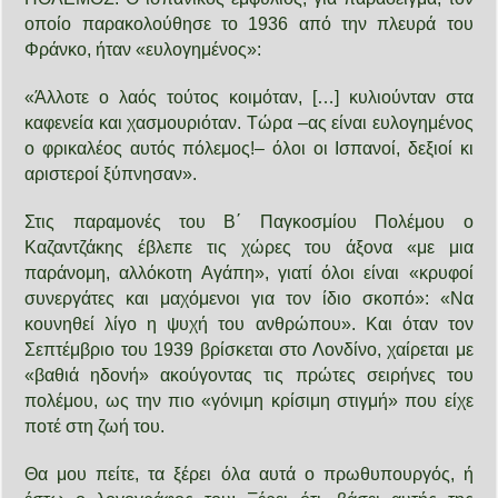
οποίο παρακολούθησε το 1936 από την πλευρά του
Φράνκο, ήταν «ευλογημένος»:
«Άλλοτε ο λαός τούτος κοιμόταν, […] κυλιούνταν στα
καφενεία και χασμουριόταν. Τώρα –ας είναι ευλογημένος
ο φρικαλέος αυτός πόλεμος!– όλοι οι Ισπανοί, δεξιοί κι
αριστεροί ξύπνησαν».
Στις παραμονές του Β΄ Παγκοσμίου Πολέμου ο
Καζαντζάκης έβλεπε τις χώρες του άξονα «με μια
παράνομη, αλλόκοτη Αγάπη», γιατί όλοι είναι «κρυφοί
συνεργάτες και μαχόμενοι για τον ίδιο σκοπό»: «Να
κουνηθεί λίγο η ψυχή του ανθρώπου». Και όταν τον
Σεπτέμβριο του 1939 βρίσκεται στο Λονδίνο, χαίρεται με
«βαθιά ηδονή» ακούγοντας τις πρώτες σειρήνες του
πολέμου, ως την πιο «γόνιμη κρίσιμη στιγμή» που είχε
ποτέ στη ζωή του.
Θα μου πείτε, τα ξέρει όλα αυτά ο πρωθυπουργός, ή