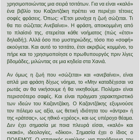
χρησιμοποιώντας μια σειρά τσιτάτων. Για να είναι «καλό»
ένα βιβλίο του Καζαντζάκη πρέπει να περιέχει τέτοιες
σοφές φράσεις. Όπως: «Έτσι μονάχα η ζωή σώζεται. Τι
θα πει σώζεται; Ανεβαίνει». Η φράση, αποκομμένη από
το πλαίσιό της, στερείται κάθε νοήματος (πώς «έτσι»
δηλαδή;). Αλλά όσο πιο μυστηριώδης, τόσο πιο «σοφή»
ακούγεται. Και αυτό το τσιτάτο, έτσι ακριβώς κομμένο, το
πήρε και το χρησιμοποίησε ο πρωθυπουργός πριν λίγες
βδομάδες, μιλώντας σε μια κηδεία στα Χανιά.
Αν όμως η ζωή που «σώζεται» και «ανεβαίνει», είναι
απλά μια φράση δίχως νόημα, το «Μην καταδέχεσαι να
ρωτάς αν θα νικήσουμε ή θα νικηθούμε. Πολέμα» είναι
περισσότερο σαφές. Και είναι πράγματι χαρακτηριστικό
των ιδεών του Καζαντζάκη. Ο Καζαντζάκης εξυμνούσε
τον πόλεμο ως αξία, ως θετική ιδιότητα του «άντρα» ή
της «ράτσας», ως ηθικό «χρέος», και ως υπέροχο θέαμα.
Δεν έχει σημασία με ποια πλευρά είσαι, «καλό» και
«κακό», ιδεολογίες, «δίκιο». Σημασία έχει ο ίδιος ο
ΠΟΛΕΜΟΣ. Ο ισπανικός εμφύλιος, για παράδειγμα, τον