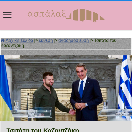
Αρχική Σελίδα
|>
έκθεση
|>
αναδημοσίευση
|>
Τσιτάτα του
Καζαντζάκη
Τσιτάτα του Καζαντζάκη