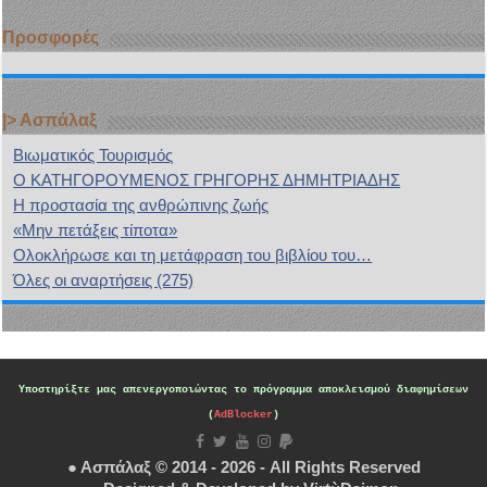
Προσφορές
|> Ασπάλαξ
Bιωματικός Τουρισμός
Ο ΚΑΤΗΓΟΡΟΥΜΕΝΟΣ ΓΡΗΓΟΡΗΣ ΔΗΜΗΤΡΙΑΔΗΣ
H προστασία της ανθρώπινης ζωής
«Μην πετάξεις τίποτα»
Ολοκλήρωσε και τη μετάφραση του βιβλίου του…
Όλες οι αναρτήσεις (275)
Υποστηρίξτε μας
απενεργοποιώντας το πρόγραμμα αποκλεισμού διαφημίσεων
(
AdBlocker
)
● Ασπάλαξ © 2014 - 2026 - All Rights Reserved