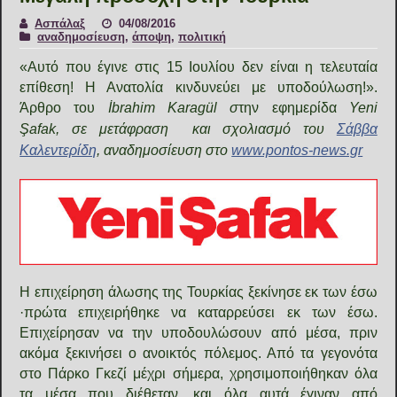
Ασπάλαξ
04/08/2016
αναδημοσίευση
,
άποψη
,
πολιτική
«Αυτό που έγινε στις 15 Ιουλίου δεν είναι η τελευταία
επίθεση! Η Ανατολία κινδυνεύει με υποδούλωση!».
Άρθρο του
İbrahim Karagül σ
την εφημερίδα
Yeni
Şafak,
σε μετάφραση και σχολιασμό του
Σάββα
Καλεντερίδη
, αναδημοσίευση στο
www.pontos-news.gr
Η επιχείρηση άλωσης της Τουρκίας ξεκίνησε εκ των έσω
·πρώτα επιχειρήθηκε να καταρρεύσει εκ των έσω.
Επιχείρησαν να την υποδουλώσουν από μέσα, πριν
ακόμα ξεκινήσει ο ανοικτός πόλεμος. Από τα γεγονότα
στο Πάρκο Γκεζί μέχρι σήμερα, χρησιμοποιήθηκαν όλα
τα μέσα που διέθεταν, και όλα αυτά έγιναν από