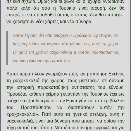
σε ένα σχέδιο. Όμως και οι φίλοι και οι εχθροί γνωρίζουν
πολύ καλά ότι όσο η Τουρκία είναι ισχυρή, δεν θα
επιτρέψει να παραδοθεί αυτός ο τόπος, δεν θα επιτρέψει
να χαραχτούν νέοι χάρτες και νέα σύνορα.
Αυτοί ξέρουν ότι όσο υπάρχει ο Πρόεδρος Ερντογάν, δεν
θα μπορέσουν να φέρουν στα μέτρα τους αυτή τη χώρα.
Γι’ αυτό επί χρόνια ασχολούνται μ’ αυτόν, προσπαθώντας
να αμαυρώσουν την εικόνα του.
Αυτοί τώρα πλέον γνωρίζουν πώς κινητοποίησε Εκείνος
τη ραχοκοκαλιά της χώρας, πώς μετέτρεψε σε δύναμη
την ιστορική παρακαταθήκη αντίστασης του έθνους.
Προσέξτε, κάθε επιχείρηση εναντίον της Τουρκίας έχει ως
στόχο να εξουδετερώσει τον Ερντογάν και το περιβάλλον
του. Προσπάθησαν να διασπάσουν αυτήν την
«ραχοκοκαλιά». Γιατί αυτά τα ηγετικά στελέχη, αυτή η
ραχοκοκαλιά, είναι μια δύναμη που μπορεί να ορίσει την
τύχη αυτού του τόπου. Μια τέτοια δύναμη εμφανίζεται για