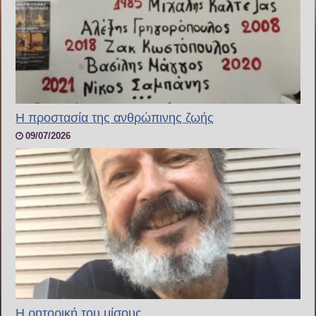
H προστασία της ανθρώπινης ζωής
09/07/2026
Η ρητορική του μίσους