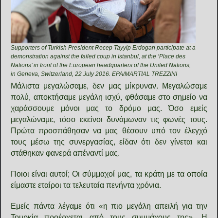
Supporters of Turkish President Recep Tayyip Erdogan participate at a
demonstration against the failed coup in Istanbul, at the ‘Place des
Nations’ in front of the European headquarters of the United Nations,
in Geneva, Switzerland, 22 July 2016. EPA/MARTIAL TREZZINI
Μάλιστα μεγαλώσαμε, δεν μας μίκρυναν. Μεγαλώσαμε
πολύ, αποκτήσαμε μεγάλη ισχύ, φθάσαμε στο σημείο να
χαράσσουμε μόνοι μας το δρόμο μας. Όσο εμείς
μεγαλώναμε, τόσο εκείνοι δυνάμωναν τις φωνές τους.
Πρώτα προσπάθησαν να μας θέσουν υπό τον έλεγχό
τους μέσω της συνεργασίας, είδαν ότι δεν γίνεται και
στάθηκαν φανερά απέναντί μας.
Ποιοι είναι αυτοί; Οι σύμμαχοί μας, τα κράτη με τα οποία
είμαστε εταίροι τα τελευταία πενήντα χρόνια.
Εμείς πάντα λέγαμε ότι «η πιο μεγάλη απειλή για την
Τουρκία προέρχεται από τους συμμάχους της». Η