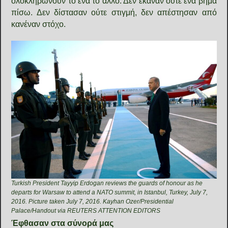
ολοκληρώνουν το ένα το άλλο. Δεν έκαναν ούτε ένα βήμα
πίσω. Δεν δίστασαν ούτε στιγμή, δεν απέστησαν από
κανέναν στόχο.
Turkish President Tayyip Erdogan reviews the guards of honour as he
departs for Warsaw to attend a NATO summit, in Istanbul, Turkey, July 7,
2016. Picture taken July 7, 2016. Kayhan Ozer/Presidential
Palace/Handout via REUTERS ATTENTION EDITORS
Έφθασαν στα σύνορά μας