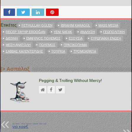
Ετικέτες
FETHULLAH GÜLEN
İBRAHIM KARAGÜL
MASS MEDIA
RECEP TAYYIP ERDOĞAN
YENI ŞAFAK
ΑΝΆΛΥΣΗ
ΓΕΩΠΟΛΙΤΙΚΉ
ΔΙΕΘΝΉ
ΕΜΦΎΛΙΟΣ ΠΌΛΕΜΟΣ
ΕΞΟΥΣΊΑ
ΕΥΡΩΠΑΪΚΉ ΈΝΩΣΗ
ΜΈΣΗ ΑΝΑΤΟΛΉ
ΠΌΛΕΜΟΣ
ΠΡΑΞΙΚΌΠΗΜΑ
ΣΆΒΒΑΣ ΚΑΛΕΝΤΕΡΊΔΗΣ
ΤΟΥΡΚΊΑ
ΤΡΟΜΟΚΡΑΤΊΑ
|> Ασπάλαξ
Pegging & Trolling Without Mercy!
Προηγούμενη Ανάρτηση
για καφ€
Επόμενη Ανάρτηση