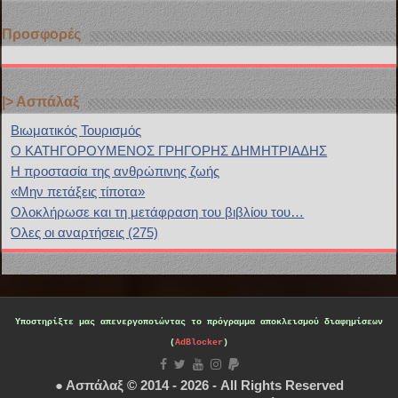
Προσφορές
|> Ασπάλαξ
Bιωματικός Τουρισμός
Ο ΚΑΤΗΓΟΡΟΥΜΕΝΟΣ ΓΡΗΓΟΡΗΣ ΔΗΜΗΤΡΙΑΔΗΣ
H προστασία της ανθρώπινης ζωής
«Μην πετάξεις τίποτα»
Ολοκλήρωσε και τη μετάφραση του βιβλίου του…
Όλες οι αναρτήσεις (275)
Υποστηρίξτε μας
απενεργοποιώντας το πρόγραμμα αποκλεισμού διαφημίσεων
(
AdBlocker
)
● Ασπάλαξ © 2014 - 2026 - All Rights Reserved