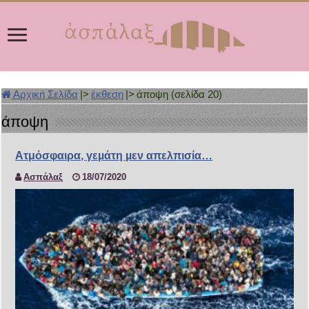
Αρχική Σελίδα
|>
έκθεση
|>
άποψη (σελίδα 20)
άποψη
Ατμόσφαιρα, γεµάτη µεν απελπισία…
Ασπάλαξ
18/07/2020