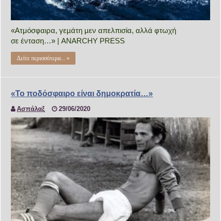
«Ατμόσφαιρα, γεµάτη µεν απελπισία, αλλά φτωχή
σε ένταση…» | ANARCHY PRESS
Δείτε περισσότερα... »
«Το ποδόσφαιρο είναι δημοκρατία…»
Ασπάλαξ
29/06/2020