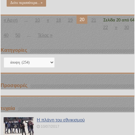
Δείτε περισσότερα... »
20
« Αρχή
...
10
«
18
19
21
Σελίδα 20 από 64
22
»
30
40
50
...
Τέλος »
Kατηγορίες
Kατηγορίες
Προσφορές
τυχαία
Η πλάνη του εθνικισμού
10/07/2017