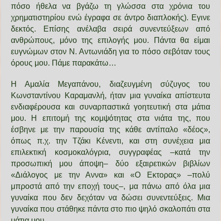
πόσο ήθελα να βγάζω τη γλώσσα στα χρόνια του
χρηματιστηρίου ενώ έγραφα σε άντρο διαπλοκής). Εγινε
δεκτός. Επίσης ανέλαβα σειρά συνεντεύξεων από
ανθρώπους, μόνο της επιλογής μου. Πάντα θα είμαι
ευγνώμων στον Ν. Αντωνιάδη για το πόσο σεβόταν τους
όρους μου. Πάμε παρακάτω…
Η Αμαλία Μεγαπάνου, διαζευγμένη σύζυγος του
Κωνσταντίνου Καραμανλή, ήταν μια γυναίκα απίστευτα
ενδιαφέρουσα και συναρπαστικά γοητευτική στα μάτια
μου. Η επιτομή της κομψότητας στα νιάτα της, που
έσβηνε με την παρουσία της κάθε αντίπαλο «δέος»,
όπως π.χ. την Τζάκι Κένεντι, και στη συνέχεια μια
επιλεκτική κοσμοκαλόγρια, συγγραφέας –κατά την
προσωπική μου άποψη– δύο εξαιρετικών βιβλίων
«Διάλογος με την Αννα» και «Ο Εκτορας» –πολύ
μπροστά από την εποχή τους–, μα πάνω από όλα μια
γυναίκα που δεν δεχόταν να δώσει συνεντεύξεις. Μια
γυναίκα που στάθηκε πάντα στο πιο ψηλό σκαλοπάτι στα
μάτια μου.