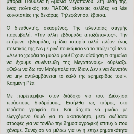
μπορεί! Πουθενά η Αμαλία Μεγαπάνου. Στη θέση της,
ένας πολιτικός του ΠΑΣΟΚ, τέσσερις σελίδες να λέει
κοινοτοπίες της δεκάρας. Τηλεφώνησα, έβρισα.
Ο διευθυντής, σκασμένος. Της τελευταίας στιγμής
παρεμβολή. «Την άλλη εβδομάδα απαξάπαντος». Την
επόμενη εβδομάδα, η ίδια ιστορία αλλά πλέον ένας
πολιτικός της ΝΔ με ριγέ πουκάμισο να το παίζει τζόβενο.
«Δεν το χωράει το μυαλό μου! Εχουν αίσθηση τι σημαίνει
να έχουμε συνέντευξη της Μεγαπάνου;» ούρλιαζα.
«Θέλω να δω τον Μπόμπολα τον ίδιον. Δεν είναι δυνατόν
να μην αντιλαμβάνεται το καλό της εφημερίδας του!».
Καημένη Ρέα.
Με παρέπεμψαν στον διάδοχο γιο του. Διέσχισα
τεράστιους διαδρόμους. Εισήλθα ως ταύρος στο
τεράστιο γραφείο του. Και άρχισα να μιλάω με
ελεγχόμενο θυμό για το ακατανόητο, μετά ανέβασα
στροφές για να τονίζω την δημοσιογραφική επιτυχία που
χάναμε. Συνέχισα να μιλάω για υγιή επιχειρηματικότητα