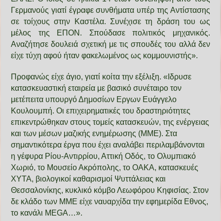
Γερμανούς γιατί έγραφε συνθήματα υπέρ της Αντίστασης
σε τοίχους στην Καστέλα. Συνέχισε τη δράση του ως
μέλος της ΕΠΟΝ. Σπούδασε πολιτικός μηχανικός.
Αναζήτησε δουλειά σχετική με τις σπουδές του αλλά δεν
είχε τύχη αφού ήταν φακελωμένος ως κομμουνιστής».
Προφανώς είχε άγιο, γιατί κοίτα την εξέλιξη. «Ιδρυσε
κατασκευαστική εταιρεία με βασικό συνέταιρο τον
μετέπειτα υπουργό Δημοσίων Εργων Ευάγγελο
Κουλουμπή. Οι επιχειρηματικές του δραστηριότητες
επικεντρώθηκαν στους τομείς κατασκευών, της ενέργειας
και των μέσων μαζικής ενημέρωσης (ΜΜΕ). Στα
σημαντικότερα έργα που έχει αναλάβει περιλαμβάνονται
η γέφυρα Ρίου-Αντιρρίου, Αττική Οδός, το Ολυμπιακό
Χωριό, το Μουσείο Ακρόπολης, το ΟΑΚΑ, κατασκευές
ΧΥΤΑ, βιολογικοί καθαρισμοί Ψυττάλειας και
Θεσσαλονίκης, κυκλικό κόμβο Λεωφόρου Κηφισίας. Στον
δε κλάδο των ΜΜΕ είχε ναυαρχίδα την εφημερίδα Εθνος,
το κανάλι MEGA…».