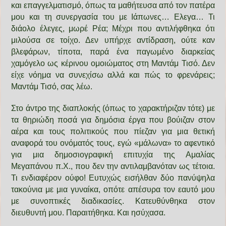
και επαγγελματισμό, όπως τα μαθήτευσα από τον πατέρα
μου και τη συνεργασία του με Ιάπωνες… Ελεγα… Τι
διάολο έλεγες, μωρέ Ρέα; Μέχρι που αντιλήφθηκα ότι
μιλούσα σε τοίχο. Δεν υπήρχε αντίδραση, ούτε καν
βλεφάρων, τίποτα, παρά ένα παγωμένο διαρκείας
χαμόγελο ως κέρινου ομοιώματος στη Μαντάμ Τισό. Δεν
είχε νόημα να συνεχίσω αλλά και πώς το φρενάρεις;
Μαντάμ Τισό, σας λέω.
Στο άντρο της διαπλοκής (όπως το χαρακτήριζαν τότε) με
τα θηριώδη ποσά για δημόσια έργα που βούιζαν στον
αέρα και τους πολιτικούς που πίεζαν για μια θετική
αναφορά του ονόματός τους, εγώ «μάλωνα» το αφεντικό
για μια δημοσιογραφική επιτυχία της Αμαλίας
Μεγαπάνου π.Χ., που δεν την αντιλαμβανόταν ως τέτοια.
Τι ενδιαφέρον ούφο! Ευτυχώς εισήλθαν δύο πανύψηλα
τακούνια με μια γυναίκα, οπότε απέσυρα τον εαυτό μου
με συνοπτικές διαδικασίες. Κατευθύνθηκα στον
διευθυντή μου. Παραιτήθηκα. Και ησύχασα.