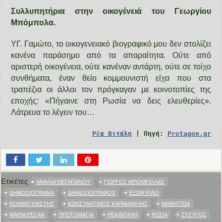
Συλλυπητήρια στην οικογένειά του Γεωργίου
Μπόμπολα.
ΥΓ. Γαμώτο, το οικογενειακό βιογραφικό μου δεν στολίζει
κανένα παράσημο από τα απαραίτητα. Ούτε από
αριστερή οικογένεια, ούτε κανέναν αντάρτη, ούτε σε τοίχο
συνθήματα, έναν θείο κομμουνιστή είχα που στα
τραπέζια οι άλλοι τον πρόγκαγαν με κοινοτοπίες της
εποχής: «Πήγαινε στη Ρωσία να δεις ελευθερίες».
Λάτρευα το λέγειν του…
Ρέα Βιτάλη
| Πηγή:
Protagon.gr
Ετικέτες
ΑΜΑΛΊΑ ΜΕΓΑΠΆΝΟΥ
ΓΙΏΡΓΟΣ ΜΠΌΜΠΟΛΑΣ
ΔΗΜΟΣΙΟΓΡΑΦΊΑ
ΔΗΜΟΣΙΟΓΡΆΦΟΣ
ΕΞΏΦΥΛΛΟ
ΚΟΜΜΟΥΝΙΣΤΉΣ
ΚΩΝΣΤΑΝΤΊΝΟΣ ΚΑΡΑΜΑΝΛΉΣ
ΜΑΘΗΤΕΊΑ
ΜΑΡΊΑ ΡΕΖΆΝ
ΠΡΩΤΟΜΑΓΙΆ
ΡΈΑ ΒΙΤΆΛΗ
ΡΩΣΊΑ
ΣΎΖΥΓΟΣ