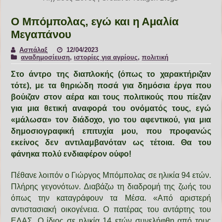
Ο Μπόμπολας, εγώ και η Αμαλία
Μεγαπάνου
Ασπάλαξ
12/04/2023
αναδημοσίευση
,
ιστορίες για αγρίους
,
πολιτική
Στο άντρο της διαπλοκής (όπως το χαρακτήριζαν
τότε), με τα θηριώδη ποσά για δημόσια έργα που
βούιζαν στον αέρα και τους πολιτικούς που πίεζαν
για μια θετική αναφορά του ονόματός τους, εγώ
«μάλωσα» τον διάδοχο, γιο του αφεντικού, για μια
δημοσιογραφική επιτυχία μου, που προφανώς
εκείνος δεν αντιλαμβανόταν ως τέτοια. Θα του
φάνηκα πολύ ενδιαφέρον ούφο!
Πέθανε λοιπόν ο Γιώργος Μπόμπολας σε ηλικία 94 ετών.
Πλήρης γεγονότων. Διαβάζω τη διαδρομή της ζωής του
όπως την καταγράφουν τα Μέσα. «Από αριστερή
αντιστασιακή οικογένεια. Ο πατέρας του αντάρτης του
ΕΛΑΣ. Ο ίδιος σε ηλικία 14 ετών συνελήφθη από τους