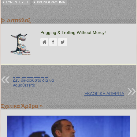
ΣΥΝΈΝΤΕΥΞΗ
ΧΡΟΝΟΓΡΆΦΗΜΑ
|> Ασπάλαξ
Pegging & Trolling Without Mercy!
Προηγούμενη Ανάρτηση
Δεν δικαιούστε διά να
νομοθετείτε
Επόμενη Ανάρτηση
ΕΚΛΟΓΙΚΗ ΑΠΕΡΓΙΑ
Σχετικά Άρθρα »