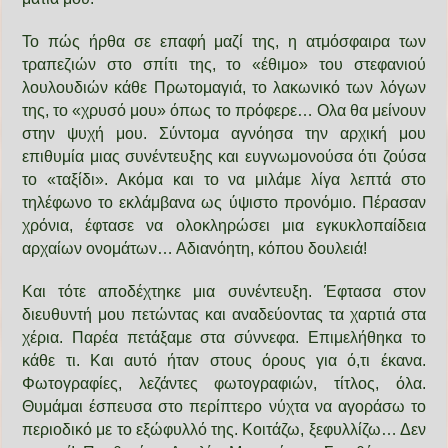
Το πώς ήρθα σε επαφή μαζί της, η ατμόσφαιρα των
τραπεζιών στο σπίτι της, το «έθιμο» του στεφανιού
λουλουδιών κάθε Πρωτομαγιά, το λακωνικό των λόγων
της, το «χρυσό μου» όπως το πρόφερε… Ολα θα μείνουν
στην ψυχή μου. Σύντομα αγνόησα την αρχική μου
επιθυμία μιας συνέντευξης και ευγνωμονούσα ότι ζούσα
το «ταξίδι». Ακόμα και το να μιλάμε λίγα λεπτά στο
τηλέφωνο το εκλάμβανα ως ύψιστο προνόμιο. Πέρασαν
χρόνια, έφτασε να ολοκληρώσει μια εγκυκλοπαίδεια
αρχαίων ονομάτων… Αδιανόητη, κόπου δουλειά!
Και τότε αποδέχτηκε μια συνέντευξη. Έφτασα στον
διευθυντή μου πετώντας και αναδεύοντας τα χαρτιά στα
χέρια. Παρέα πετάξαμε στα σύννεφα. Επιμελήθηκα το
κάθε τι. Και αυτό ήταν στους όρους για ό,τι έκανα.
Φωτογραφίες, λεζάντες φωτογραφιών, τίτλος, όλα.
Θυμάμαι έσπευσα στο περίπτερο νύχτα να αγοράσω το
περιοδικό με το εξώφυλλό της. Κοιτάζω, ξεφυλλίζω… Δεν