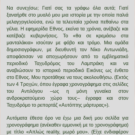
Να συνεχίσω; Γιατί σας τα γράφω όλα αυτά; Γιατί
ξαναήρθε στο μυαλό μου μια ιστορία με την οποία παλιά
μελαγχογελούσα, ενώ τα τελευταία χρόνια πεθαίνω στα
γέλια. Η εφημερίδα Εθνος, εκείνα τα χρόνια, ανέβαζε και
κατέβαζε κυβερνήσεις. Το «θα σε κρεμάσω στα
μανταλάκια» ισούταν με φόβο και τρόμο. Μια ομάδα
δημοσιογράφων, με διευθυντή τον Νίκο Αντωνιάδη,
αποφάσισαν να αποχωρήσουν από το εμβληματικό
περιοδικό Ταχυδρόμος του Λαμπράκη και να
αναβιώσουν το ιστορικό περιοδικό Εικόνες ως ένθετο
στο Εθνος. Μου προτάθηκε να τους ακολουθήσω. (Εκτός
των 4 Τροχών, όπου έγραφα χρονογράφημα στις σελίδες
του Αντιλόγου –ως η μόνη γυναίκα στον
ανδροκρατούμενο χώρο τους– έγραφα και στον
Ταχυδρόμο το ρεπορτάζ «Αυτόπτης μάρτυρας»).
Αυτόματα έθεσα όρο να έχω μια δική μου σελίδα για
χρονογράφημα (ανέκαθεν εμμονική με το χρονογράφημα)
με τίτλο «Απλώς reality, μωρό μου». (Είχε ενδιαφέρον