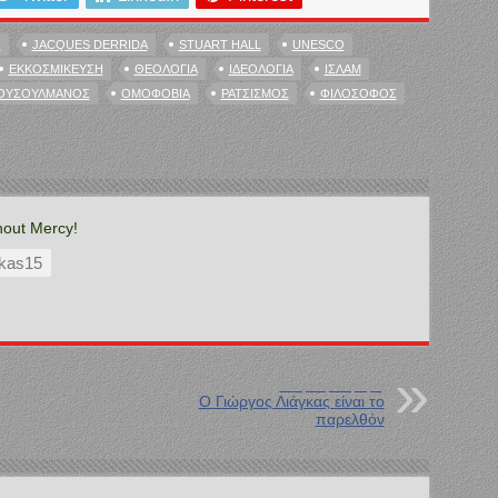
R
JACQUES DERRIDA
STUART HALL
UNESCO
ΕΚΚΟΣΜΊΚΕΥΣΗ
ΘΕΟΛΟΓΊΑ
ΙΔΕΟΛΟΓΊΑ
ΙΣΛΆΜ
ΟΥΣΟΥΛΜΆΝΟΣ
ΟΜΟΦΟΒΊΑ
ΡΑΤΣΙΣΜΌΣ
ΦΙΛΌΣΟΦΟΣ
hout Mercy!
kas15
Επόμενη Ανάρτηση
Ο Γιώργος Λιάγκας είναι το
παρελθόν