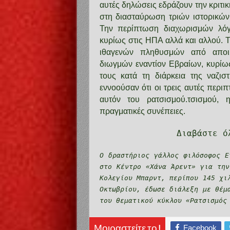
αυτές δηλώσεις εδράζουν την κριτι
στη διασταύρωση τριών ιστορικών 
Την περίπτωση διαχωρισμών λόγ
κυρίως στις ΗΠΑ αλλά και αλλού.
ιθαγενών πληθυσμών από αποικι
διωγμών εναντίον Εβραίων, κυρί
τους κατά τη διάρκεια της ναζισ
εννοούσαν ότι οι τρεις αυτές περ
αυτόν του ρατσισμού.
τσισμού, 
πραγματικές συνέπειες.
Διαβάστε ό
O δραστήριος γάλλος φιλόσοφος Ε
στο Κέντρο «Χάνα Άρεντ» για την
Κολεγίου Μπαρντ, περίπου 145 χι
Οκτωβρίου, έδωσε διάλεξη με θέμ
του θεματικού κύκλου «Ρατσισμός
Facebook
Μοιραστείτε το !