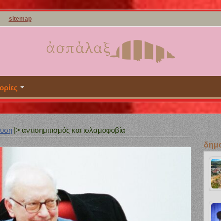
sitemap
ορίες
ευση
|>
αντισημιτισμός και ισλαμοφοβία
δημο