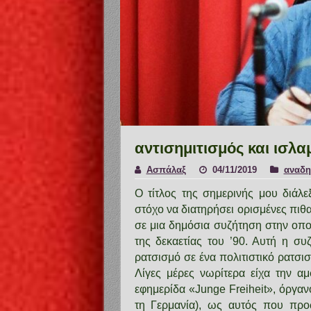
αντισημιτισμός και ισλ
Ασπάλαξ
04/11/2019
αναδη
Ο τίτλος της σημερινής μου διάλε
στόχο να διατηρήσει ορισμένες πιθα
σε μια δημόσια συζήτηση στην οποί
της δεκαετίας του ’90. Αυτή η σ
ρατσισμό σε ένα πολιτιστικό ρατσι
Λίγες μέρες νωρίτερα είχα την α
εφημερίδα «Junge Freiheit», όργαν
τη Γερμανία), ως αυτός που προ