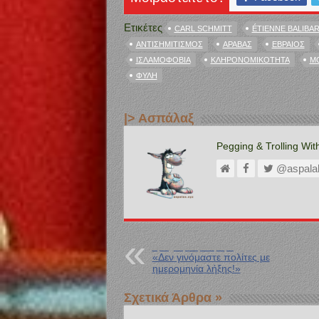
Ετικέτες
CARL SCHMITT
ÉTIENNE BALIBA
ΑΝΤΙΣΗΜΙΤΙΣΜΌΣ
ΆΡΑΒΑΣ
ΕΒΡΑΊΟΣ
ΙΣΛΑΜΟΦΟΒΊΑ
ΚΛΗΡΟΝΟΜΙΚΌΤΗΤΑ
Μ
ΦΥΛΉ
|> Ασπάλαξ
Pegging & Trolling Wit
@aspala
Προηγούμενη Ανάρτηση
«Δεν γινόμαστε πολίτες με
ημερομηνία λήξης!»
Σχετικά Άρθρα »