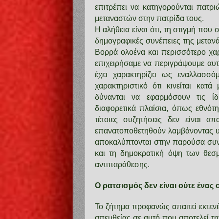
επιτρέπει να κατηγορούνται πατριώ
μεταναστών στην πατρίδα τους.
Η αλήθεια είναι ότι, τη στιγμή που
δημογραφικές συνέπειες της μεταν
Βορρά ολοένα και περισσότερο χαρ
επιχειρήσαμε να περιγράψουμε αυτ
έχει χαρακτηρίζει ως εναλλασσ
χαρακτηριστικό ότι κινείται κα
δύνανται να εφαρμόσουν τις ίδι
διαφορετικά πλαίσια, όπως εθνότη
τέτοιες συζητήσεις δεν είναι απ
επανατοποθετηθούν λαμβάνοντας υπ
αποκαλύπτονται στην παρούσα συν
και τη δημοκρατική όψη των θεσμ
αντιπαράθεσης.
Ο ρατσισμός δεν είναι ούτε ένας 
Το ζήτημα προφανώς απαιτεί εκτε
απευθείας σε αυτό που αποτελεί τ