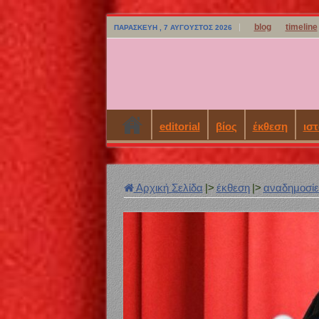
blog
timeline
ΠΑΡΑΣΚΕΥΉ , 7 ΑΎΓΟΥΣΤΟΣ 2026
editorial
βίος
έκθεση
ιστ
Αρχική Σελίδα
|>
έκθεση
|>
αναδημοσί