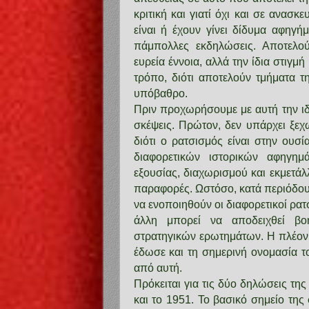
κριτική και γιατί όχι και σε ανασκ
είναι ή έχουν γίνει δίδυμα αφηγή
πάμπολλες εκδηλώσεις. Αποτελο
ευρεία έννοια, αλλά την ίδια στιγ
τρόπο, διότι αποτελούν τμήματα τ
υπόβαθρο.
Πριν προχωρήσουμε με αυτή την ιδ
σκέψεις. Πρώτον, δεν υπάρχει ξεχ
διότι ο ρατσισμός είναι στην ουσ
διαφορετικών ιστορικών αφηγημ
εξουσίας, διαχωρισμού και εκμετάλ
παραφορές. Ωστόσο, κατά περιόδους
να ενοποιηθούν οι διαφορετικοί ρατ
άλλη μπορεί να αποδειχθεί βο
στρατηγικών ερωτημάτων. Η πλέον 
έδωσε και τη σημερινή ονομασία τ
από αυτή.
Πρόκειται για τις δύο δηλώσεις τ
και το 1951. Το βασικό σημείο της 