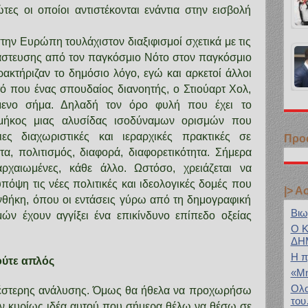
τες οι οποίοι αντιστέκονται ενάντια στην εισβολή
 στην Ευρώπη τουλάχιστον διαξιφισμοί σχετικά με τις
άστευσης από τον παγκόσμιο Νότο στον παγκόσμιο
ακτήριζαν το δημόσιο λόγο, εγώ και αρκετοί άλλοι
ό που ένας σπουδαίος διανοητής, ο Στιούαρτ Χολ,
όμενο σήμα. Δηλαδή τον όρο φυλή που έχει το
τά μήκος μιας αλυσίδας ισοδύναμων ορισμών που
ες διαχωριστικές και ιεραρχικές πρακτικές σε
Προ
τα, πολιτισμός, διαφορά, διαφορετικότητα. Σήμερα
αρχαιωμένες, κάθε άλλο. Ωστόσο, χρειάζεται να
όψη τις νέες πολιτικές και ιδεολογικές δομές που
|> Α
θήκη, όπου οι εντάσεις γύρω από τη δημογραφική
Bιω
ών έχουν αγγίξει ένα επικίνδυνο επίπεδο οξείας
Ο 
ΔΗ
H π
ούτε απλός
«Μη
Ολο
νέστερης ανάλυσης. Όμως θα ήθελα να προχωρήσω
το
ην κυρίως ιδέα αυτού που σήμερα θέλω να θέσω σε