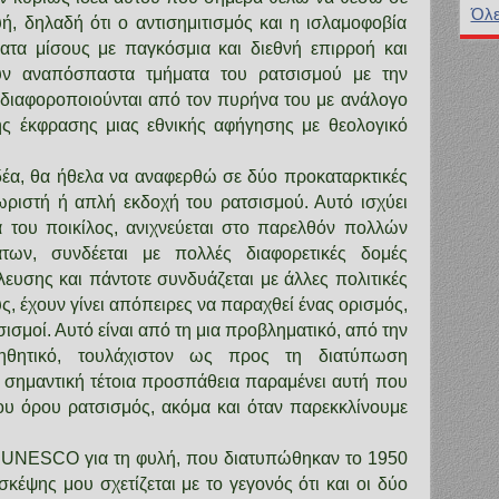
Όλε
ευή, δηλαδή ότι ο αντισημιτισμός και η ισλαμοφοβία
ματα μίσους με παγκόσμια και διεθνή επιρροή και
ύν αναπόσπαστα τμήματα του ρατσισμού με την
μή διαφοροποιούνται από τον πυρήνα του με ανάλογο
ης έκφρασης μιας εθνικής αφήγησης με θεολογικό
έα, θα ήθελα να αναφερθώ σε δύο προκαταρκτικές
ωριστή ή απλή εκδοχή του ρατσισμού. Αυτό ισχύει
ία του ποικίλος, ανιχνεύεται στο παρελθόν πολλών
άτων, συνδέεται με πολλές διαφορετικές δομές
λευσης και πάντοτε συνδυάζεται με άλλες πολιτικές
, έχουν γίνει απόπειρες να παραχθεί ένας ορισμός,
σισμοί. Αυτό είναι από τη μια προβληματικό, από την
ηθητικό, τουλάχιστον ως προς τη διατύπωση
σημαντική τέτοια προσπάθεια παραμένει αυτή που
ου όρου ρατσισμός, ακόμα και όταν παρεκκλίνουμε
ης UNESCO για τη φυλή, που διατυπώθηκαν το 1950
σκέψης μου σχετίζεται με το γεγονός ότι και οι δύο