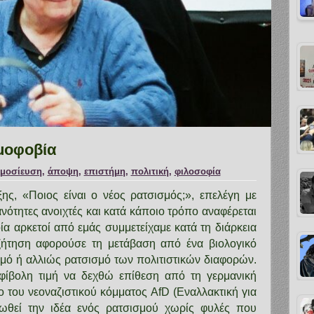
αμοφοβία
μοσίευση
,
άποψη
,
επιστήμη
,
πολιτική
,
φιλοσοφία
ξης, «Ποιος είναι ο νέος ρατσισμός;», επελέγη με
νότητες ανοιχτές και κατά κάποιο τρόπο αναφέρεται
α αρκετοί από εμάς συμμετείχαμε κατά τη διάρκεια
υζήτηση αφορούσε τη μετάβαση από ένα βιολογικό
σμό ή αλλιώς ρατσισμό των πολιτιστικών διαφορών.
μφίβολη τιμή να δεχθώ επίθεση από τη γερμανική
ο του νεοναζιστικού κόμματος AfD (Εναλλακτική για
ωθεί την ιδέα ενός ρατσισμού χωρίς φυλές που