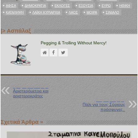
ΑΦΊΣΑ
ΔΗΜΟΚΡΑΤΊΑ
ΕΚΛΟΓΈΣ
ΕΞΟΥΣΊΑ
ΕΥΡΏ
ΗΘΙΚΉ
ΚΑΤΆΛΗΨΗ
ΛΑΪΚΉ ΚΥΡΙΑΡΧΊΑ
ΛΑΌΣ
ΜΟΊΡΑ
ΣΙΝΙΆΛΟ
|> Ασπάλαξ
Pegging & Trolling Without Mercy!
Προηγούμενη Ανάρτηση
Αριστερόμετρα και
αριστεροκράτες
Επόμενη Ανάρτηση
Πάλι για τους Σύριους
πρόσφυγες..
Σχετικά Άρθρα »