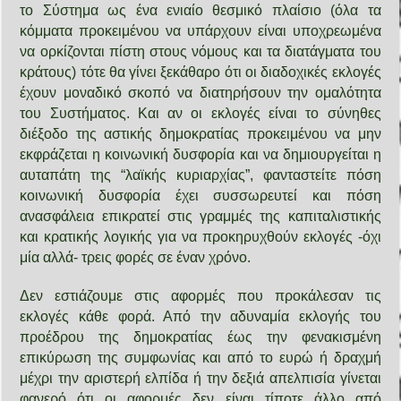
το Σύστημα ως ένα ενιαίο θεσμικό πλαίσιο (όλα τα
κόμματα προκειμένου να υπάρχουν είναι υποχρεωμένα
να ορκίζονται πίστη στους νόμους και τα διατάγματα του
κράτους) τότε θα γίνει ξεκάθαρο ότι οι διαδοχικές εκλογές
έχουν μοναδικό σκοπό να διατηρήσουν την ομαλότητα
του Συστήματος. Και αν οι εκλογές είναι το σύνηθες
διέξοδο της αστικής δημοκρατίας προκειμένου να μην
εκφράζεται η κοινωνική δυσφορία και να δημιουργείται η
αυταπάτη της “λαϊκής κυριαρχίας”, φανταστείτε πόση
κοινωνική δυσφορία έχει συσσωρευτεί και πόση
ανασφάλεια επικρατεί στις γραμμές της καπιταλιστικής
και κρατικής λογικής για να προκηρυχθούν εκλογές -όχι
μία αλλά- τρεις φορές σε έναν χρόνο.
Δεν εστιάζουμε στις αφορμές που προκάλεσαν τις
εκλογές κάθε φορά. Από την αδυναμία εκλογής του
προέδρου της δημοκρατίας έως την φενακισμένη
επικύρωση της συμφωνίας και από το ευρώ ή δραχμή
μέχρι την αριστερή ελπίδα ή την δεξιά απελπισία γίνεται
φανερό ότι οι αφορμές δεν είναι τίποτε άλλο από