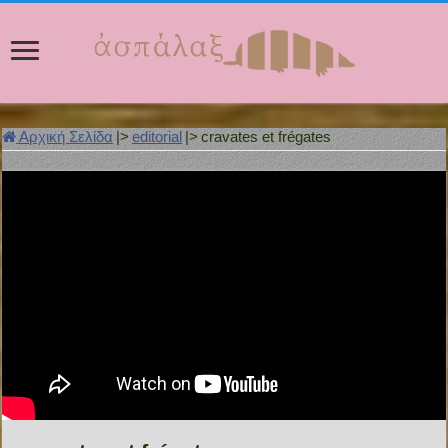
Αρχική Σελίδα
|>
editorial
|>
cravates et frégates