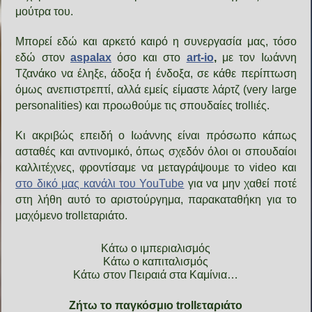
μούτρα του.
Μπορεί εδώ και αρκετό καιρό η συνεργασία μας, τόσο
εδώ στον
aspalax
όσο και στο
art-io
,
με τον Ιωάννη
Τζανάκο να έληξε, άδοξα ή ένδοξα, σε κάθε περίπτωση
όμως ανεπιστρεπτί, αλλά εμείς είμαστε λάρτζ (very large
personalities) και προωθούμε τις σπουδαίες trollιές.
Κι ακριβώς επειδή ο Ιωάννης είναι πρόσωπο κάπως
ασταθές και αντινομικό, όπως σχεδόν όλοι οι σπουδαίοι
καλλιτέχνες, φροντίσαμε να μεταγράψουμε το video και
στο δικό μας κανάλι του YouTube
για να μην χαθεί ποτέ
στη λήθη αυτό το αριστούργημα, παρακαταθήκη για το
μαχόμενο trollεταριάτο.
Κάτω ο ιμπεριαλισμός
Κάτω ο καπιταλισμός
Κάτω στον Πειραιά στα Καμίνια…
Ζήτω το παγκόσμιο trollεταριάτο