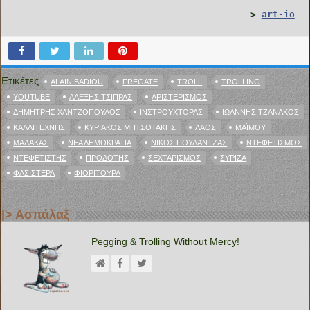
>
art-io
Ετικέτες
ALAIN BADIOU
FRÉGATE
TROLL
TROLLING
YOUTUBE
ΑΛΈΞΗΣ ΤΣΊΠΡΑΣ
ΑΡΙΣΤΕΡΙΣΜΌΣ
ΔΗΜΉΤΡΗΣ ΧΑΝΤΖΌΠΟΥΛΟΣ
ΙΝΣΤΡΟΎΧΤΟΡΑΣ
ΙΩΆΝΝΗΣ ΤΖΑΝΆΚΟΣ
ΚΑΛΛΙΤΈΧΝΗΣ
ΚΥΡΙΆΚΟΣ ΜΗΤΣΟΤΆΚΗΣ
ΛΑΌΣ
ΜΑΪΜΟΎ
ΜΑΛΆΚΑΣ
ΝΈΑ ΔΗΜΟΚΡΑΤΊΑ
ΝΊΚΟΣ ΠΟΥΛΑΝΤΖΆΣ
ΝΤΕΦΕΤΙΣΜΌΣ
ΝΤΕΦΕΤΙΣΤΉΣ
ΠΡΟΔΌΤΗΣ
ΣΕΧΤΑΡΙΣΜΌΣ
ΣΥΡΙΖΑ
ΦΑΣΙΣΤΕΡΆ
ΦΙΟΡΙΤΟΎΡΑ
|> Ασπάλαξ
Pegging & Trolling Without Mercy!