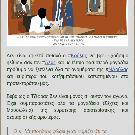
Δεν είναι αρκετά πιθανό ο #
Κούλης
να βρει «χρήσιμο
ηλίθιο» σαν τον #
Αλ6ς
και με τέτοιο φασιστερό μαγαζάκι
πρόθυμο να ξεπλένει όλα τα ανομήματα της #
ΝΔούλας
και ευρύτερα του κοτζαμπάσικου κατεστημένου στο
προτεκτοράτου μας.
Βεβαίως ο Τζίφρας δεν είναι μόνος σ΄ αυτόν τον αγώνα.
Έχει συμπαραστάτες όλα τα μαγαζάκια (Σέχτες και
Μαυσωλεία) της ευρύτερης αριστερίστικης και
σεχταριστικής αριστεράς.
Ο κ. Μητσοτάκης γελάει γιατί νομίζει ότι τα