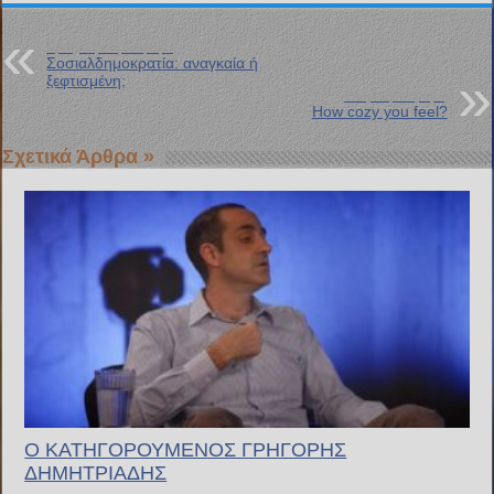
Προηγούμενη Ανάρτηση
Σοσιαλδημοκρατία: αναγκαία ή
ξεφτισμένη;
Επόμενη Ανάρτηση
How cozy you feel?
Σχετικά Άρθρα »
Ο ΚΑΤΗΓΟΡΟΥΜΕΝΟΣ ΓΡΗΓΟΡΗΣ
ΔΗΜΗΤΡΙΑΔΗΣ