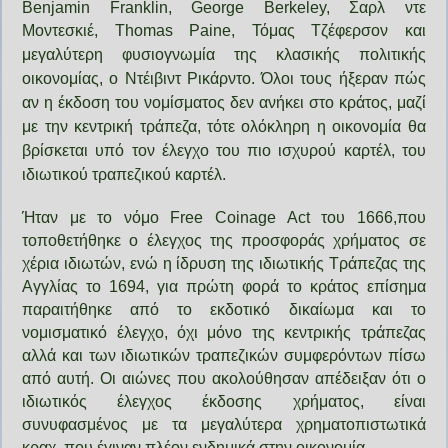
Benjamin Franklin, George Berkeley, Σαρλ ντε
Μοντεσκιέ, Thomas Paine, Τόμας Τζέφερσον και
μεγαλύτερη φυσιογνωμία της κλασικής
πολιτικής
οικονομίας, ο Ντέιβιντ Ρικάρντο. Όλοι τους ήξεραν πώς
αν η έκδοση του νομίσματος δεν ανήκει στο κράτος, μαζί
με την κεντρική τράπεζα, τότε ολόκληρη η οικονομία θα
βρίσκεται υπό τον έλεγχο του πιο ισχυρού καρτέλ, του
ιδιωτικού τραπεζικού καρτέλ.
Ήταν με το νόμο Free Coinage Act του 1666,που
τοποθετήθηκε ο έλεγχος της προσφοράς χρήματος σε
χέρια ιδιωτών, ενώ η ίδρυση της ιδιωτικής Τράπεζας της
Αγγλίας το 1694, για πρώτη φορά το κράτος επίσημα
παραιτήθηκε από το εκδοτικό δικαίωμα και το
νομισματικό έλεγχο, όχι μόνο της κεντρικής τράπεζας
αλλά και των ιδιωτικών τραπεζικών συμφερόντων πίσω
από αυτή. Οι αιώνες που ακολούθησαν απέδειξαν ότι ο
ιδιωτικός έλεγχος έκδοσης χρήματος, είναι
συνυφασμένος με τα μεγαλύτερα χρηματοπιστωτικά
κραχ, που έγιναν πλέον ενδημικά στην οικονομία.