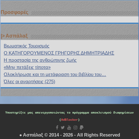
Προσφορές
|> Ασπάλαξ
Bιωματικός Τουρισμός
Ο ΚΑΤΗΓΟΡΟΥΜΕΝΟΣ ΓΡΗΓΟΡΗΣ ΔΗΜΗΤΡΙΑΔΗΣ
H προστασία της ανθρώπινης ζωής
«Μην πετάξεις τίποτα»
Ολοκλήρωσε και τη μετάφραση του βιβλίου του…
Όλες οι αναρτήσεις (275)
Υποστηρίξτε μας
απενεργοποιώντας το πρόγραμμα αποκλεισμού διαφημίσεων
(
AdBlocker
)
● Ασπάλαξ © 2014 - 2026 - All Rights Reserved