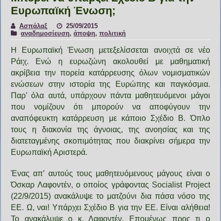
Ευρωπαϊκή Ένωση;
Ασπάλαξ
25/09/2015
αναδημοσίευση
,
άποψη
,
πολιτική
Η Ευρωπαϊκή Ένωση μετεξελίσσεται ανοιχτά σε νέο
Ράιχ.
Ενώ η ευρωζώνη ακολουθεί με μαθηματική
ακρίβεια την πορεία κατάρρευσης όλων νομισματικών
ενώσεων στην ιστορία της Ευρώπης και παγκόσμια.
Παρ’ όλα αυτά, υπάρχουν πάντα μαθητευόμενοι μάγοι
που νομίζουν ότι μπορούν να αποφύγουν την
αναπόφευκτη κατάρρευση με κάποιο Σχέδιο Β. Όπλο
τους η διακονία της άγνοιας, της ανοησίας και της
διατεταγμένης σκοπιμότητας που διακρίνει σήμερα την
Ευρωπαϊκή Αριστερά.
Ένας απ’ αυτούς τους μαθητευόμενους μάγους είναι ο
Όσκαρ Λαφοντέν, ο οποίος γράφοντας Socialist Project
(22/9/2015) ανακάλυψε το ματζούνι δια πάσα νόσο της
ΕΕ. Ω, ναι! Υπάρχει Σχέδιο Β για την ΕΕ. Είναι αλήθεια!
Το ανακάλυψε ο κ. Λαφοντέν. Επομένως προς τι ο