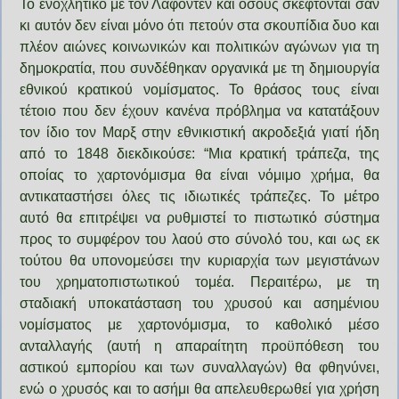
Το ενοχλητικό με τον Λαφοντέν και όσους σκέφτονται σαν
κι αυτόν δεν είναι μόνο ότι πετούν στα σκουπίδια δυο
και
πλέον αιώνες κοινωνικών και πολιτικών αγώνων για τη
δημοκρατία, που συνδέθηκαν οργανικά με τη δημιουργία
εθνικού κρατικού νομίσματος. Το θράσος τους είναι
τέτοιο που δεν έχουν κανένα πρόβλημα να κατατάξουν
τον ίδιο τον Μαρξ στην εθνικιστική ακροδεξιά γιατί ήδη
από το 1848 διεκδικούσε: “Μια κρατική τράπεζα, της
οποίας το χαρτονόμισμα θα είναι νόμιμο χρήμα, θα
αντικαταστήσει όλες τις ιδιωτικές τράπεζες. Το μέτρο
αυτό θα επιτρέψει να ρυθμιστεί το πιστωτικό σύστημα
προς το συμφέρον του λαού στο σύνολό του, και ως εκ
τούτου θα υπονομεύσει την κυριαρχία των μεγιστάνων
του χρηματοπιστωτικού τομέα. Περαιτέρω, με τη
σταδιακή υποκατάσταση του χρυσού και ασημένιου
νομίσματος με χαρτονόμισμα, το καθολικό μέσο
ανταλλαγής (αυτή η απαραίτητη προϋπόθεση του
αστικού εμπορίου και των συναλλαγών) θα φθηνύνει,
ενώ ο χρυσός και το ασήμι θα απελευθερωθεί για χρήση