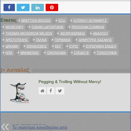
Ετικέτες
BRETTON WOODS
ECU
GYÖRGY SCHWARTZ
MONETARY
OSKAR LAFONTAINE
PROGRAM COMMUN
THOMAS WOODROW WILSON
ΑΙΣΧΡΟΚΈΡΔΕΙΑ
ΑΝΆΛΥΣΗ
ΑΡΙΣΤΟΤΈΛΗΣ
ΓΑΛΛΊΑ
ΓΕΡΜΑΝΊΑ
ΔΗΜΉΤΡΗΣ ΚΑΖΆΚΗΣ
ΔΡΑΧΜΉ
ΕΘΝΙΚΙΣΜΌΣ
ΕΚΤ
ΕΥΡΏ
ΕΥΡΩΠΑΪΚΉ ΈΝΩΣΗ
ΗΠΑ
ΜΝΗΜΌΝΙΟ
ΟΙΚΟΝΟΜΊΑ
ΣΧΕΔΊΟ Β
ΤΟΚΟΓΛΥΦΊΑ
|> Ασπάλαξ
Pegging & Trolling Without Mercy!
Προηγούμενη Ανάρτηση
Το χειρότερο κοινοβούλιο από