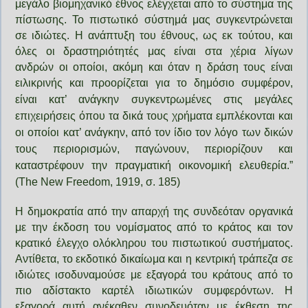
μεγάλο βιομηχανικό έθνος ελέγχεται από το σύστημα της
πίστωσης. Το πιστωτικό σύστημά μας συγκεντρώνεται
σε ιδιώτες. Η ανάπτυξη του έθνους, ως εκ τούτου, και
όλες οι δραστηριότητές μας είναι στα χέρια λίγων
ανδρών οι οποίοι, ακόμη και όταν η δράση τους είναι
ειλικρινής και προορίζεται για το δημόσιο συμφέρον,
είναι κατ’ ανάγκην
συγκεντρωμένες στις μεγάλες
επιχειρήσεις όπου τα δικά τους χρήματα εμπλέκονται και
οι οποίοι κατ’ ανάγκην, από τον ίδιο τον λόγο των δικών
τους περιορισμών, παγώνουν, περιορίζουν και
καταστρέφουν την πραγματική οικονομική ελευθερία.”
(The New Freedom, 1919, σ. 185)
Η δημοκρατία από την απαρχή της συνδεόταν οργανικά
με την έκδοση του νομίσματος από το κράτος και τον
κρατικό έλεγχο ολόκληρου του πιστωτικού συστήματος.
Αντίθετα, το εκδοτικό δικαίωμα και η κεντρική τράπεζα σε
ιδιώτες ισοδυναμούσε με εξαγορά του κράτους από το
πιο αδίστακτο καρτέλ ιδιωτικών συμφερόντων. Η
εξαγορά αυτή ανέκαθεν συνοδευόταν με έκθεση της