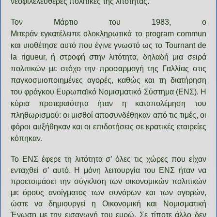
νεοφιλελεύθερες πολιτικές της λιτότητας.
Τον Μάρτιο του 1983, ο
Μιτεράν εγκατέλειπε
ολοκληρωτικά το program commun
και υιοθέτησε αυτό που έγινε γνωστό ως το Tournant de
la rigueur, ή στροφή στην λιτότητα, δηλαδή μια σειρά
πολιτικών με στόχο την προσαρμογή της Γαλλίας στις
παγκοσμιοποιημένες αγορές, καθώς και τη διατήρηση
του φράγκου Ευρωπαϊκό Νομισματικό Σύστημα (ΕΝΣ). Η
κύρια προτεραιότητα ήταν η καταπολέμηση του
πληθωρισμού: οι μισθοί αποσυνδέθηκαν από τις τιμές, οι
φόροι αυξήθηκαν και οι επιδοτήσεις σε κρατικές εταιρείες
κόπηκαν.
Το ΕΝΣ έφερε τη λιτότητα σ’ όλες τις χώρες που είχαν
ενταχθεί σ’ αυτό. Η μόνη λειτουργία του ΕΝΣ ήταν να
προετοιμάσει την σύγκλιση των οικονομικών πολιτικών
με όρους ανοίγματος των συνόρων και των αγορών,
ώστε να δημιουργεί η Οικονομική και Νομισματική
Ένωση με την εισαγωγή του ευρώ. Σε τίποτε άλλο δεν