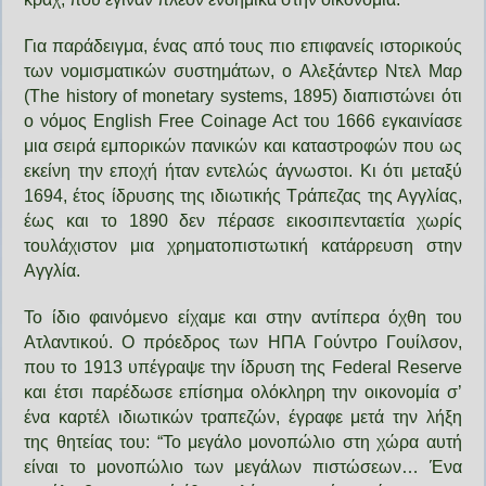
Για παράδειγμα, ένας από τους πιο επιφανείς ιστορικούς
των νομισματικών συστημάτων, ο Αλεξάντερ Ντελ Μαρ
(The history of monetary systems, 1895) διαπιστώνει ότι
ο νόμος English Free Coinage Act του 1666 εγκαινίασε
μια σειρά εμπορικών πανικών και καταστροφών που ως
εκείνη την εποχή ήταν εντελώς άγνωστοι. Κι ότι μεταξύ
1694, έτος ίδρυσης της ιδιωτικής Τράπεζας της Αγγλίας,
έως και το 1890 δεν πέρασε εικοσιπενταετία χωρίς
τουλάχιστον μια χρηματοπιστωτική κατάρρευση στην
Αγγλία.
Το ίδιο φαινόμενο είχαμε και στην αντίπερα όχθη του
Ατλαντικού. Ο πρόεδρος των ΗΠΑ Γούντρο Γουίλσον,
που το 1913 υπέγραψε την ίδρυση της Federal Reserve
και έτσι παρέδωσε επίσημα ολόκληρη την οικονομία σ’
ένα καρτέλ ιδιωτικών τραπεζών, έγραφε μετά την λήξη
της θητείας του: “To μεγάλο μονοπώλιο στη χώρα αυτή
είναι το μονοπώλιο των μεγάλων πιστώσεων… Ένα