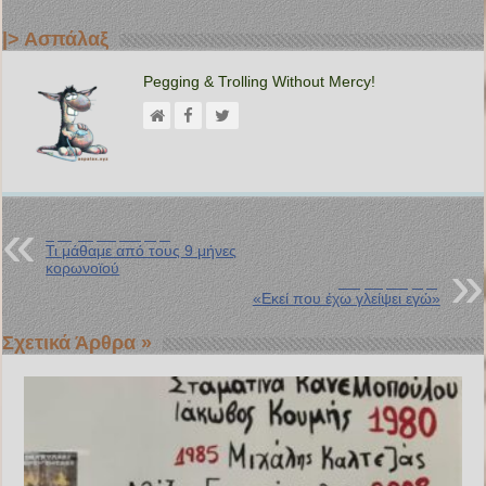
|> Ασπάλαξ
Pegging & Trolling Without Mercy!
Προηγούμενη Ανάρτηση
Τι μάθαμε από τους 9 μήνες
κορωνοϊού
Επόμενη Ανάρτηση
«Εκεί που έχω γλείψει εγώ»
Σχετικά Άρθρα »