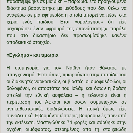
παραπέμφθηκε σε μια δίκη – παρωδία. Στο προηγούμενο
διάστημα βασανίστηκε με μεθόδους που δεν θέλω να
αναφέρω σε μια εφημερίδα η οποία μπορεί να πέσει στα
χέρια ενός παιδιού. Έτσι «ομολόγησε» ότι είχε
μαχαιρώσει έναν «φρουρό της επανάστασης» παρόλο
που στο δικαστήριο δεν προσκομίσθηκε κανένα
αποδεικτικό στοιχείο.
«Εγκλημα» και τιμωρία
Η ετυμηγορία για τον Ναβίντ ήταν θάνατος με
απαγχονισμό. Έτσι όπως τιμωρούνται στην πατρίδα του
οι διακινητές ναρκωτικών, οι βιαστές, οι ομοφυλόφιλοι, οι
δολοφόνοι, οι αποστάτες του Ισλάμ και όσων η δράση
απειλεί την εθνική ασφάλεια – η τελευταία είναι η
περίπτωση του Αφκάρι και όσων συμμετέχουν σε
αντικαθεστωτικές διαδηλώσεις. Η ποινή όμως είχε
συνοδευτικά. Εβδομήντα τέσσερις βουρδουλιές πριν από
την εκτέλεση. Μαστιγώθηκε 74 φορές και σύρθηκε στην
αγχόνη αιμόφυρτος, στερημένος από τη στοιχειώδη