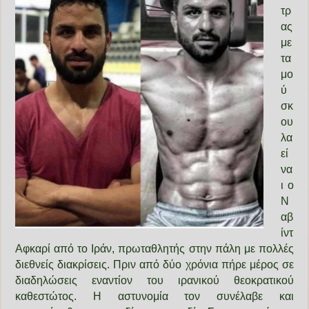
τρ
ας
με
τα
μο
ύ
σκ
ου
λα
εί
να
ι ο
Ν
αβ
ίντ
Αφκαρί από το Ιράν, πρωταθλητής στην πάλη με πολλές
διεθνείς διακρίσεις. Πριν από δύο χρόνια πήρε μέρος σε
διαδηλώσεις εναντίον του ιρανικού θεοκρατικού
καθεστώτος. Η αστυνομία τον συνέλαβε και