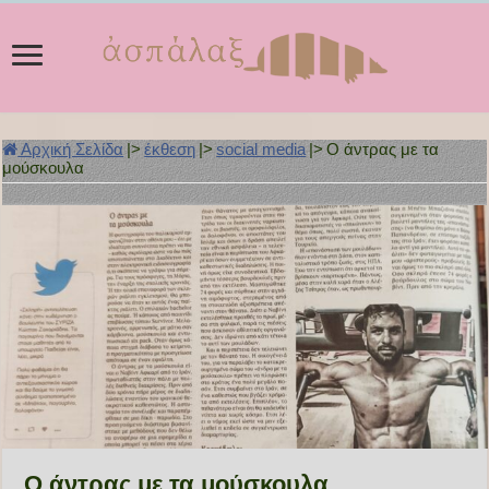
Αρχική Σελίδα
|>
έκθεση
|>
social media
|>
Ο άντρας με τα
μούσκουλα
Ο άντρας με τα μούσκουλα