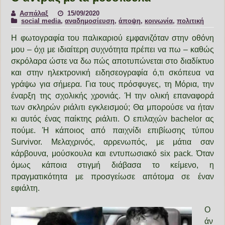
Ασπάλαξ
15/09/2020
social media
,
αναδημοσίευση
,
άποψη
,
κοινωνία
,
πολιτική
Η φωτογραφία του παλικαριού εμφανιζόταν στην οθόνη
μου – όχι με ιδιαίτερη συχνότητα πρέπει να πω – καθώς
σκρόλαρα ώστε να δω πώς αποτυπώνεται στο διαδίκτυο
και στην ηλεκτρονική ειδησεογραφία ό,τι σκόπευα να
γράψω για σήμερα. Για τους πρόσφυγες, τη Μόρια, την
έναρξη της σχολικής χρονιάς. Ή την ολική επαναφορά
των σκληρών ριάλιτι εγκλεισμού; Θα μπορούσε να ήταν
κι αυτός ένας παίκτης ριάλιτι. Ο επιλαχών bachelor ας
πούμε. Ή κάποιος από παιχνίδι επιβίωσης τύπου
Survivor. Μελαχρινός, αρρενωπός, με μάτια σαν
κάρβουνα, μούσκουλα και εντυπωσιακό six pack. Όταν
όμως κάποια στιγμή διάβασα το κείμενο, η
πραγματικότητα με προσγείωσε απότομα σε έναν
εφιάλτη.
Ο
άν