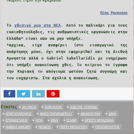
Πέπη Ραγκούση
Το
χθεσινό μου στα ΝΕΑ
. Αυτό το παλικάρι για τους
ευαισθητούληδες, τις ανθρωπιστικές οργανώσεις στην
Ελλάδα* είναι σαν να μην υπήρξε.
*αρχικα, είχα αναφέρει (στο εισαγωγικό της
ανάρτησης μόνο, όχι στην εφημερίδα) και τη Διεθνή
Αμνηστία αλλά ο Gabriel Sakellaridis με ενημέρωσε
ότι υπήρξε ανακοίνωση χθες. Το κείμενο το έγραψα
την Κυριακή το απόγευμα ωστόσο ζητώ συγνώμη και
τον ευχαριστω. Στα σχόλια η ανακοίνωση.
Ετικέτες
SIX PACK
SURVIVOR
ΑΛΈΞΗΣ ΤΣΊΠΡΑΣ
ΑΠΑΓΧΟΝΙΣΜΌΣ
ΒΆΣΩ ΠΑΠΑΝΔΡΈΟΥ
ΔΙΚΑΙΟΣΎΝΗ
ΔΊΚΗ
ΕΠΑΝΆΣΤΑΣΗ
ΗΠΑ
ΙΡΆΝ
ΙΣΛΆΜ
ΜΠΈΤΥ ΜΠΑΖΙΆΝΑ
ΝΑΒΊΝΤ ΑΦΚΑΡΊ
ΝΌΜΟΣ
ΠΈΠΗ ΡΑΓΚΟΎΣΗ
ΠΡΩΤΑΘΛΗΤΉΣ