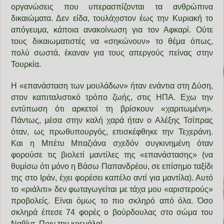
οργανώσεις που υπερασπίζονται τα ανθρώπινα
δικαιώματα. Δεν είδα, τουλάχιστον έως την Κυριακή το
απόγευμα, κάποια ανακοίνωση για τον Αφκαρί. Ούτε
τους δικαιωματιστές να «σηκώνουν» το θέμα όπως,
πολύ σωστά, έκαναν για τους απεργούς πείνας στην
Τουρκία.
Η «επανάσταση των μουλάδων» ήταν ενάντια στη Δύση,
στον καπιταλιστικό τρόπο ζωής, στις ΗΠΑ. Εχω την
εντύπωση ότι αρκετοί τη βρίσκουν «χαριτωμένη».
Πάντως, μέσα στην καλή χαρά ήταν ο Αλέξης Τσίπρας
όταν, ως πρωθυπουργός, επισκέφθηκε την Τεχεράνη.
Και η Μπέτυ Μπαζιάνα σχεδόν συγκινημένη όταν
φορούσε τις βιολετί μαντίλες της «επανάστασης» (να
θυμίσω ότι μόνο η Βάσω Παπανδρέου, σε επίσημο ταξίδι
της στο Ιράν, έχει φορέσει καπέλο αντί για μαντίλα). Αυτό
το «ριάλιτι» δεν φωταγωγείται με τάχα μου «αριστερούς»
προβολείς. Είναι όμως το πιο σκληρό από όλα. Όσο
σκληρά έπεσε 74 φορές ο βούρδουλας στο σώμα του
Ναβίντ. Πριν την κρεμάλα!