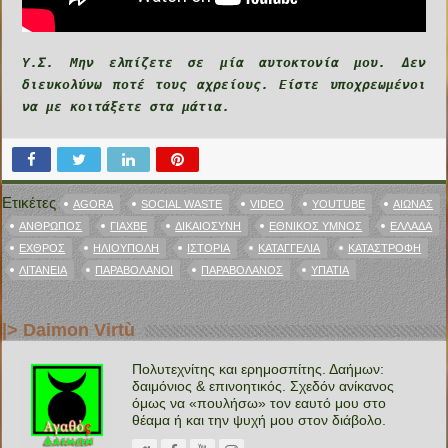
Υ.Σ. Μην ελπίζετε σε μία αυτοκτονία μου. Δεν
διευκολύνω ποτέ τους αχρείους. Είστε υποχρεωμένοι
να με κοιτάξετε στα μάτια.
Ετικέτες
‪AGORA‬
SOCIAL WASTE
VIDEO
YOUTUBE
ΑΙΏΝΑΣ
ΆΝΘΡΩΠΟΣ
ΓΙΑΧΒΈ
ΔΙΚΑΙΟΣΎΝΗ
‪ΕΘΝΙΚΌΣ ΎΜΝΟΣ‬
ΕΛΛΆΔΑ
ΕΧΘΡΌΣ
ΗΛΙΟΎΠΟΛΗ
ΙΣΤΟΡΊΑ
ΚΑΤΑΓΓΕΛΊΑ
ΚΑΤΑΣΤΡΟΦΉ
ΛΙΤΑΝΕΊΑ
ΠΑΡΑΒΟΛΆΝΟΙ
ΠΑΡΑΒΟΛΆΝΟΣ
ΥΠΑΤΊΑ
|> Daimon Virtù
Πολυτεχνίτης και ερημοσπίτης. Δαήμων:
δαιμόνιος & επινοητικός. Σχεδόν ανίκανος
όμως να «πουλήσω» τον εαυτό μου στο
θέαμα ή και την ψυχή μου στον διάβολο.