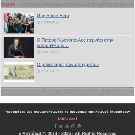
τυχαία
Gay Super Hero
23/09/2018
Ο Πέτρος Κωστόπουλος περνάει στην
«αντεπίθεση»…
09/01/2021
Ο μηδενισμός των πραγμάτων
27/07/2015
Υποστηρίξτε μας
απενεργοποιώντας το πρόγραμμα αποκλεισμού διαφημίσεων
(
AdBlocker
)
● Ασπάλαξ © 2014 - 2026 - All Rights Reserved