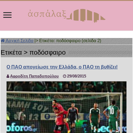
Αρχική Σελίδα
|>
Ετικέτα:
ποδόσφαιρο
(σελίδα 2)
Ετικέτα >
ποδόσφαιρο
Ο ΠΑΟ απογείωσε την Ελλάδα, ο ΠΑΟ τη βυθίζει!
Αφροδίτη Παπαδοπούλου
29/08/2015