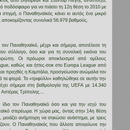
τός από Βιγιαρεάλ και Σταντάρ Λιέγης αντίστοιχα,
ό ποδόσφαιρο για να πιάσει τη 12η θέση το 2010 με
 στιγμή, ο Παναθηναϊκός κάνει κι αυτός ένα μικρό
η, αποκομίζοντας συνολικά 56.979 βαθμούς.
 τον Παναθηναϊκό, μέχρι και σήμερα, αποτέλεσε τη
 τον σύλλογο, όσο και για τη συνολική εικόνα του
υρώπη. Οι πρόωροι αποκλεισμοί από ομίλους
gue, καθώς και ήττες-σοκ στο Europa League από
και προχθές η Καμπάλα, προσγείωσαν ανώμαλα τον
ά τα φτερά. Το «τριφύλλι» καθηλώθηκε σε αυτήν την
τέχει σήμερα στη βαθμολογία της UEFA με 14.340
 ο Αστέρας Τρίπολης…
 ίδιο τον Παναθηναϊκό όσο και για την ισχύ του
αϊκό στερέωμα. Η χώρα μας, όντας στην 14η θέση
, μοιάζει ανήμπορη να σηκώσει ανάστημα, με τρεις
ζουν. Ο Παναθηναϊκός που άλλοτε απογείωνε την