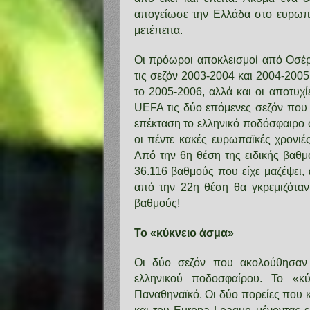
απογείωσε την Ελλάδα στο ευρωπα
μετέπειτα.
Οι πρόωροι αποκλεισμοί από Οσέρ
τις σεζόν 2003-2004 και 2004-2005
το 2005-2006, αλλά και οι αποτυχί
UEFA τις δύο επόμενες σεζόν που 
επέκταση το ελληνικό ποδόσφαιρο 
οι πέντε κακές ευρωπαϊκές χρονι
Από την 6η θέση της ειδικής βαθμ
36.116 βαθμούς που είχε μαζέψει, 
από την 22η θέση θα γκρεμιζόταν
βαθμούς!
Το «κύκνειο άσμα»
Οι δύο σεζόν που ακολούθησαν 
ελληνικού ποδοσφαίρου. Το «κ
Παναθηναϊκό. Οι δύο πορείες που 