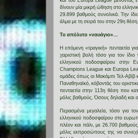
και του Europa League μένοντας εκ
δίνουν μία μικρή ώθηση στο ελληνικ
29.899 βαθμούς συνολικά. Την ίδια
άλμα με τη σειρά του στην 29η θέσ
Το απόλυτο «ναυάγιο»…
Η επόμενη «τραγική» πενταετία για
χαριστική βολή τόσο για τον ίδιο
ελληνικού ποδοσφαίρου στην Ε
Champions League και Europa Lea
ομάδες όπως οι Μακάμπι Τελ-Αβίβ 
Παναθηναϊκό, κόβοντάς του οριστικ
πενταετία στην 113η θέση που κα
μόλις βαθμούς. Όσους δηλαδή και
Περασμένα μεγαλεία, τόσο για τον
ελληνικού ποδοσφαίρου στο ευρωπ
πλέον και πάλι, με 26.700 βαθμούς
μόλις εκπροσώπους της να συνεχί