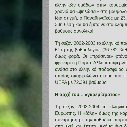
ελληνικών ομάδων στην κορυφαία
χρονιά θα «ψηλώσει» στη βαθμολογ
ίδια στιγμή, ο Παναθηναϊκός με 2
33η θέση και θα έμπαινε στα κλαμ
βαθμούς συνολικά!
Τη σεζόν 2002-2003 το ελληνικό πο
θέση της βαθμολογίας (36.782 βαθ
όμως φορά. Οι «πράσινοι» φτάνο
φρενάρει η Πόρτο. Αλλά καταφέρνο
ανάσα στο ελληνικό ποδόσφαιρο σ
οποίος σκαρφαλώνει ακόμα πιο ψη
UEFA με 72.391 βαθμούς!
Η αρχή του… «γκρεμίσματος»
Τη σεζόν 2003-2004 το ελληνικ
Ευρώπης. Η «ζάλη» όμως της κορυ
συνάρτηση με την καθοδική πορεί
από εκεί και έπειτα. Ακόμα ένα 