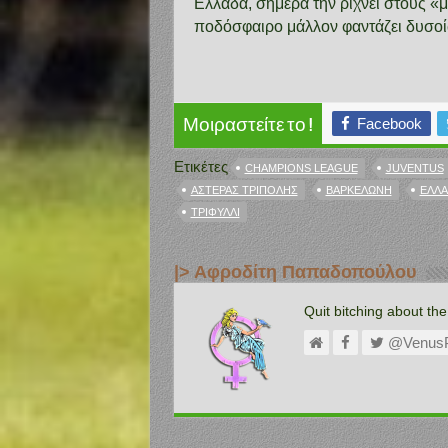
Ελλάδα, σήμερα την ρίχνει στους «
ποδόσφαιρο μάλλον φαντάζει δυσ
Facebook
Μοιραστείτε το !
Ετικέτες
CHAMPIONS LEAGUE
JUVENTUS
ΑΣΤΈΡΑΣ ΤΡΊΠΟΛΗΣ
ΒΑΡΚΕΛΏΝΗ
ΕΛΛΆ
ΤΡΙΦΎΛΛΙ
|> Αφροδίτη Παπαδοπούλου
Quit bitching about th
@Venus