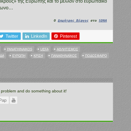
μικρούς» της Ευρώπης και το μέλλον στο ευρωπαϊκό
οίωνο…
Ο
Δημήτρης Βέργος
στο
SDNA
Twitter
LinkedIn
Pinterest
PANATHINAIKOS
UEFA
ΑΘΛΗΤΙΣΜΌΣ
ΔΑ
ΕΥΡΏΠΗ
ΚΡΊΣΗ
ΠΑΝΑΘΗΝΑΪΚΌΣ
ΠΟΔΌΣΦΑΙΡΟ
e problem and do something about it!
Pap