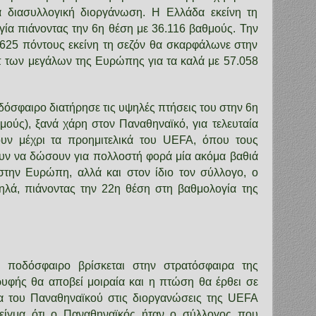
 διασυλλογική διοργάνωση. Η Ελλάδα εκείνη τη
ία πιάνοντας την
6η
θέση με 36.116 βαθμούς. Την
3.625 πόντους εκείνη τη σεζόν θα σκαρφάλωνε στην
π των μεγάλων της Ευρώπης για τα καλά με 57.058
δόσφαιρο διατήρησε τις υψηλές πτήσεις του στην 6η
μούς), ξανά χάρη στον Παναθηναϊκό, για τελευταία
υν μέχρι τα προημιτελικά του UEFA, όπου τους
υν να δώσουν για πολλοστή φορά μία ακόμα βαθιά
την Ευρώπη, αλλά και στον ίδιο τον σύλλογο, ο
λά, πιάνοντας την 22η θέση στη βαθμολογία της
ό ποδόσφαιρο βρίσκεται στην στρατόσφαιρα της
φής θα αποβεί μοιραία και η πτώση θα έρθει σε
α του Παναθηναϊκού στις διοργανώσεις της UEFA
δείγμα ότι ο Παναθηναϊκός ήταν ο σύλλογος που