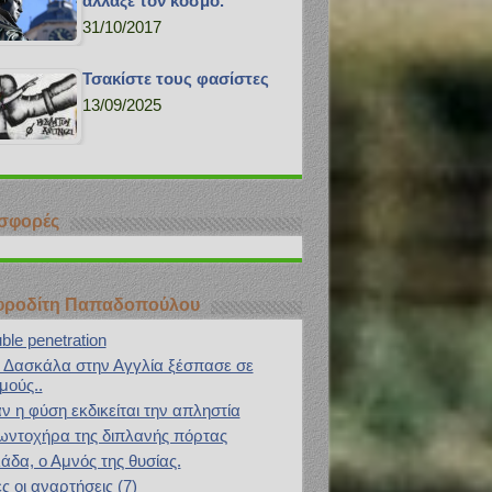
άλλαξε τον κόσμο.
31/10/2017
Τσακίστε τους φασίστες
13/09/2025
σφορές
Αφροδίτη Παπαδοπούλου
ble penetration
 Δασκάλα στην Αγγλία ξέσπασε σε
μούς..
ν η φύση εκδικείται την απληστία
ωντοχήρα της διπλανής πόρτας
άδα, ο Αμνός της θυσίας.
ς οι αναρτήσεις (7)