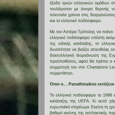
έξοδο τριών ελληνικών ομάδων σ
τουλάχιστον με όνειρο θερινής 
τελευταία χρόνια στις διοργανώσε
και το ελληνικό ποδόσφαιρο.
Με τον Αστέρα Τρίπολης να πιάνει
ελληνικό ποδόσφαιρο υπέστη ακόμ
της ειδικής κατάταξης, το ελλη
δυνατότητα να βγάζει απευθείας 
διασυλλογική διοργάνωση της Ευ
προϋποθέσεις, αφού θα πρέπει ο κ
συμμετοχή του στο Champions Le
συμμετάσχει.
Όταν ο… Panathinaikos εκτόξευε
Το ελληνικό ποδόσφαιρο το 1996 εί
κατάταξης της UEFA. Κι αυτό χάρ
ευρωπαϊκό στερέωμα. Εκείνη τη χρο
βαθμοί εκείνης της εκπληκτικής π