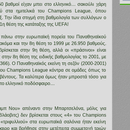
50 βαθμοί είχαν μπει στο ελληνικό… σακούλι χάρη
ύ στα ημιτελικά του Champions League, όπου
ξ. Την ίδια στιγμή στη βαθμολογία των συλλόγων ο
1η θέση της κατάταξης της UEFA!
» πάνω στην ευρωπαϊκή πορεία του Παναθηναϊκού
 ακόμα και την
8η θέση το 1999 με 26.950
βαθμούς.
ίσκεται στην 9η θέση, αλλά οι «πράσινοι» είναι
στην 8η θέση της ειδικής βαθμολογίας το 2001, με
366). Ο Παναθηναϊκός εκείνη τη σεζόν (2000-2001)
του Champions League κόντρα σε ομάδες όπως το
υβέντους. Τα καλύτερα όμως ήταν μπροστά τόσο για
κά το ελληνικό ποδόσφαιρο…
μπ Νου» απέναντι στην Μπαρτσελόνα, μόλις για
 Βλάοβιτς) δεν βρίσκεται στους «4» του Champions
«τριφυλλιού» στα ευρωπαϊκά σαλόνια ήταν εκείνη
αιρο και βοήθησε στην μετέπειτα συμμετοχή τριών