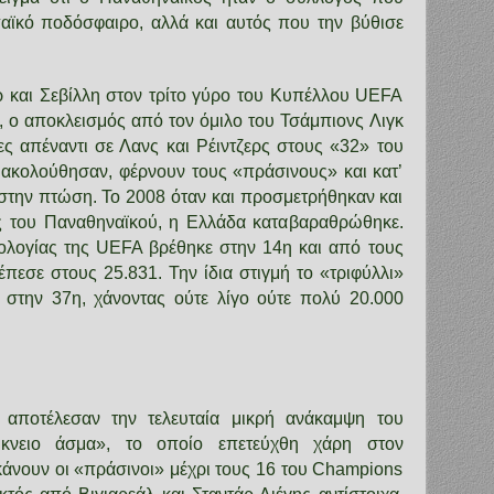
ϊκό ποδόσφαιρο, αλλά και αυτός που την βύθισε
 και Σεβίλλη στον τρίτο γύρο του Κυπέλλου UEFA
, ο αποκλεισμός από τον όμιλο του Τσάμπιονς Λιγκ
ες απέναντι σε Λανς και Ρέιντζερς στους «32» του
ακολούθησαν, φέρνουν τους «πράσινους» και κατ’
στην πτώση. Το 2008 όταν και προσμετρήθηκαν και
ές του Παναθηναϊκού, η Ελλάδα καταβαραθρώθηκε.
ολογίας της UEFA βρέθηκε στην 14η και από τους
έπεσε στους 25.831. Την ίδια στιγμή το «τριφύλλι»
 στην 37η, χάνοντας ούτε λίγο ούτε πολύ 20.000
αποτέλεσαν την τελευταία μικρή ανάκαμψη του
ύκνειο άσμα», το οποίο επετεύχθη χάρη στον
κάνουν οι «πράσινοι» μέχρι τους 16 του Champions