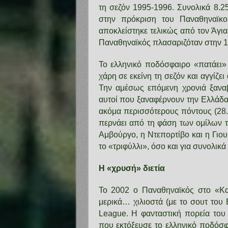
τη σεζόν 1995-1996. Συνολικά 8.2
στην πρόκριση του Παναθηναϊκο
αποκλείστηκε τελικώς από τον Άγια
Παναθηναϊκός πλασαριζόταν στην 1
Το ελληνικό ποδόσφαιρο «πατάει
χάρη σε εκείνη τη σεζόν και αγγίζει
Την αμέσως επόμενη χρονιά ξαναβρ
αυτοί που ξαναφέρνουν την Ελλάδα 
ακόμα περισσότερους πόντους (28.
περνάει από τη φάση των ομίλων 
Αμβούργο, η Ντεπορτίβο και η Γιο
το «τριφύλλι», όσο και για συνολι
Η «χρυσή» διετία
Το 2002 ο Παναθηναϊκός στο «Κα
μερικά… χιλιοστά (με το σουτ του
League. Η φανταστική πορεία του 
που εκτόξευσε το ελληνικό ποδόσφ