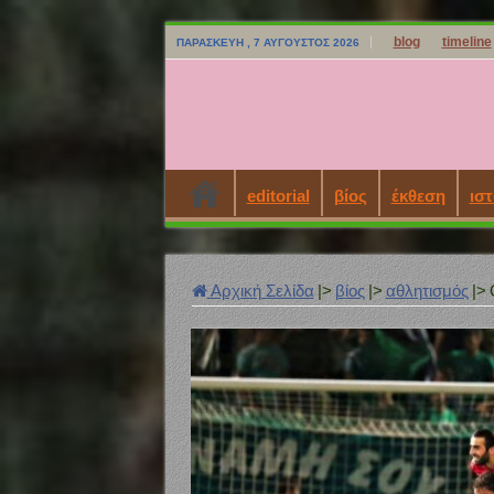
blog
timeline
ΠΑΡΑΣΚΕΥΉ , 7 ΑΎΓΟΥΣΤΟΣ 2026
editorial
βίος
έκθεση
ιστ
Αρχική Σελίδα
|>
βίος
|>
αθλητισμός
|>