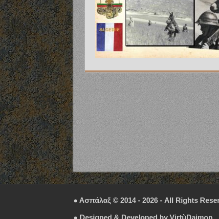
● Ασπάλαξ © 2014 - 2026 - All Rights Rese
● Designed & Developed by
VirtùDaimon