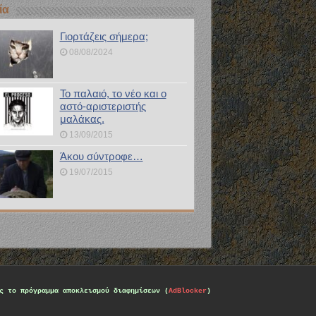
ία
Γιορτάζεις σήμερα;
08/08/2024
Το παλαιό, το νέο και ο
αστό-αριστεριστής
μαλάκας.
13/09/2015
Άκου σύντροφε…
19/07/2015
ς το πρόγραμμα αποκλεισμού διαφημίσεων (
AdBlocker
)