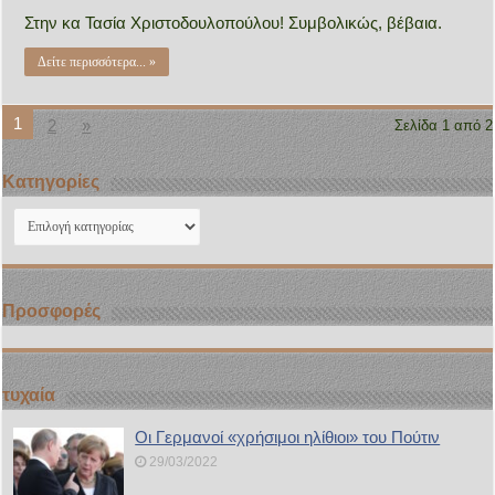
Στην κα Τασία Χριστοδουλοπούλου! Συμβολικώς, βέβαια.
Δείτε περισσότερα... »
1
2
»
Σελίδα 1 από 2
Kατηγορίες
Kατηγορίες
Προσφορές
τυχαία
Οι Γερμανοί «χρήσιμοι ηλίθιοι» του Πούτιν
29/03/2022