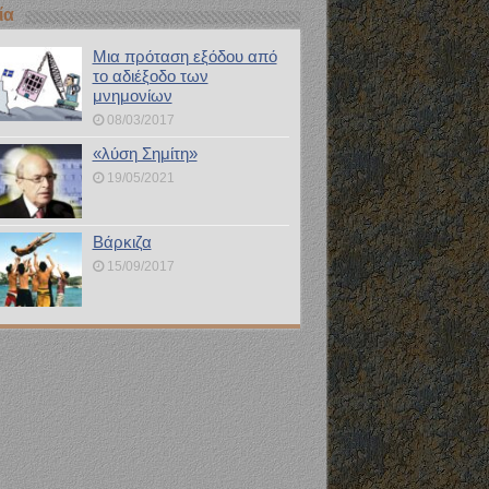
ία
Μια πρόταση εξόδου από
το αδιέξοδο των
μνημονίων
08/03/2017
«λύση Σημίτη»
19/05/2021
Βάρκιζα
15/09/2017