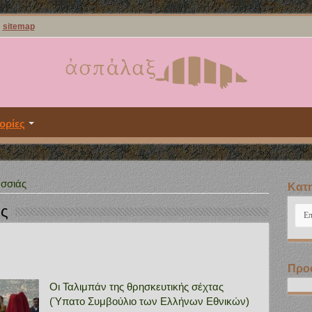
sitemap
ορίες
ασσιάς
Kατη
άς
Kατ
Προ
Οι Ταλιμπάν της θρησκευτικής σέχτας
(Ύπατο Συμβούλιο των Ελλήνων Εθνικών)