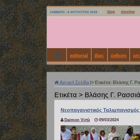
blog
timeline
ΣΆΒΒΑΤΟ , 8 ΑΎΓΟΥΣΤΟΣ 2026
editorial
βίος
έκθεση
ιστ
Αρχική Σελίδα
|>
Ετικέτα:
Βλάσης Γ. Ρ
Ετικέτα >
Βλάσης Γ. Ρασσι
Νεοπαγανιστικός Ταλιμπανισμός
Daimon Virtù
09/03/2024