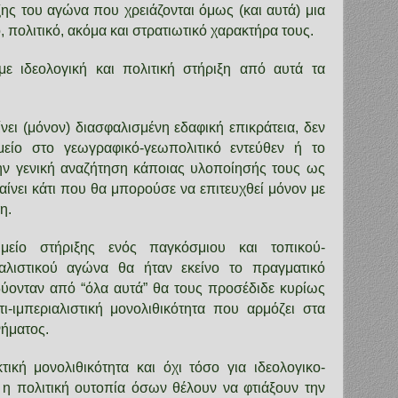
ξης του αγώνα που χρειάζονται όμως (και αυτά) μια
 πολιτικό, ακόμα και στρατιωτικό χαρακτήρα τους.
με ιδεολογική και πολιτική στήριξη από αυτά τα
νει (μόνον) διασφαλισμένη εδαφική επικράτεια, δεν
μείο στο γεωγραφικό-γεωπολιτικό εντεύθεν ή το
 την γενική αναζήτηση κάποιας υλοποίησής τους ως
ίνει κάτι που θα μπορούσε να επιτευχθεί μόνον με
η.
μείο στήριξης ενός παγκόσμιου και τοπικού-
ιαλιστικού αγώνα θα ήταν εκείνο το πραγματικό
ύονταν από “όλα αυτά” θα τους προσέδιδε κυρίως
ντι-ιμπεριαλιστική μονολιθικότητα που αρμόζει στα
νήματος.
κτική μονολιθικότητα και όχι τόσο για ιδεολογικο-
ι η πολιτική ουτοπία όσων θέλουν να φτιάξουν την