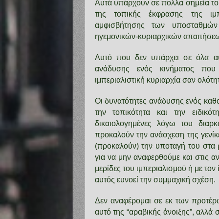
Αυτά υπάρχουν σε πολλά σημεία το
της τοπικής έκφρασης της ιμπε
αμφισβήτησης των υποσταθμών 
ηγεμονικών-κυριαρχικών απαιτήσεω
Αυτό που δεν υπάρχει σε όλα αυ
ανάδυσης ενός κινήματος που 
ιμπεριαλιστική κυριαρχία σαν ολότη
Οι δυνατότητες ανάδυσης ενός καθο
την τοπικότητα και την ειδικό
δικαιολογημένες λόγω του διαρ
προκαλούν την ανάσχεση της γενίκε
(προκαλούν) την υποταγή του στα ρ
για να μην αναφερθούμε και στις αν
μερίδες του ιμπεριαλισμού ή με τον 
αυτός ευνοεί την συμμαχική σχέση.
Δεν αναφέρομαι σε εκ των προτέρ
αυτό της “αραβικής άνοιξης”, αλλά