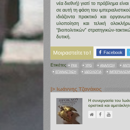
νέα διεθνή) γιατί το πρόβλημα είνα
σε αυτή τη φάση του ιμπεριαλιστικο
ιδιάζοντα πρακτικό και οργανωτ
υλοποίηση και τελική ολοκλή
“βιοπολιτικών” στρατηγικών-τακτικώ
δυτική.
Facebook
Μοιραστείτε το !
Ετικέτες
PKK
YPG
ΑΝΆΛΥΣΗ
ΑΝΤ
ΕΠΑΝΆΣΤΑΣΗ
ΙΔΕΟΛΟΓΊΑ
ΙΜΠΕΡΙΑΛΙΣ
|> Ιωάννης Τζανάκος
Η συνεργασία του Ιωά
οριστικά και αμετάκλη