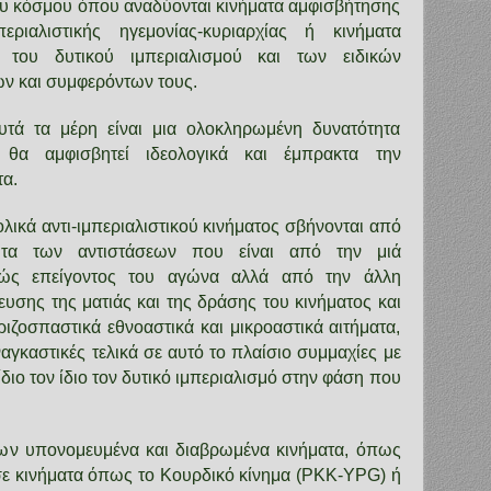
υ κόσμου όπου αναδύονται κινήματα αμφισβήτησης
ριαλιστικής ηγεμονίας-κυριαρχίας ή κινήματα
του δυτικού ιμπεριαλισμού και των ειδικών
ν και συμφερόντων τους.
τά τα μέρη είναι μια ολοκληρωμένη δυνατότητα
θα αμφισβητεί ιδεολογικά και έμπρακτα την
τα.
λικά αντι-ιμπεριαλιστικού κινήματος σβήνονται από
τητα των αντιστάσεων που είναι από την μιά
κώς επείγοντος του αγώνα αλλά από την άλλη
υσης της ματιάς και της δράσης του κινήματος και
ιζοσπαστικά εθνοαστικά και μικροαστικά αιτήματα,
αγκαστικές τελικά σε αυτό το πλαίσιο συμμαχίες με
ίδιο τον ίδιο τον δυτικό ιμπεριαλισμό στην φάση που
ων υπονομευμένα και διαβρωμένα κινήματα, όπως
 σε κινήματα όπως το Κουρδικό κίνημα (PKK-YPG) ή