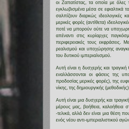
οι Ζαπατίστας, τα οποία με όλες 
εγκλωβισμένα μέσα σε εφιαλτικά τ
σαλπίζουν διαρκώς ιδεολογικές κα
μερικές φορές (αντίθετα) ιδεολογικ
ποτέ να μπορούν ούτε να υποχωρή
απέναντι στις κυρίαρχες παγκόσμι
περιφερειακές τους εκφράσεις. Με
ρεαλισμού και υποχώρησης αναγκα
του δυτικού ιμπεριαλισμού.
Αυτή είναι η δυσχερής και τραγικ
εναλλάσσονται οι φάσεις της υπ
προδοσίας μερικές φορές), της ευφ
νίκης, της δημιουργικής (μεθοδικής
Αυτή είναι μια δυσχερής και τραγικ
μέρους μας, βοήθεια, καλοήθεια σ
-τελικά, αλλά δεν είναι μια θέση π
ενός νέου αντι-ιμπεριαλιστικού αγώ