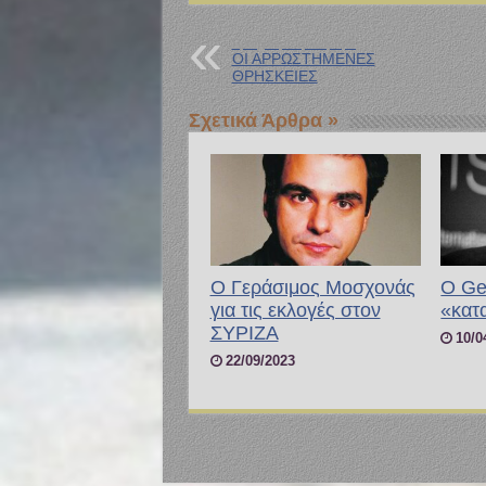
Προηγούμενη Ανάρτηση
ΟΙ ΑΡΡΩΣΤΗΜΕΝΕΣ
ΘΡΗΣΚΕΙΕΣ
Σχετικά Άρθρα »
Ο Γεράσιμος Μοσχονάς
Ο Ge
για τις εκλογές στον
«κατα
ΣΥΡΙΖΑ
10/0
22/09/2023