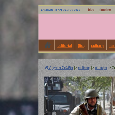
blog
timeline
ΣΆΒΒΑΤΟ , 8 ΑΎΓΟΥΣΤΟΣ 2026
editorial
βίος
έκθεση
ιστ
Αρχική Σελίδα
|>
έκθεση
|>
άποψη
|>
Σ