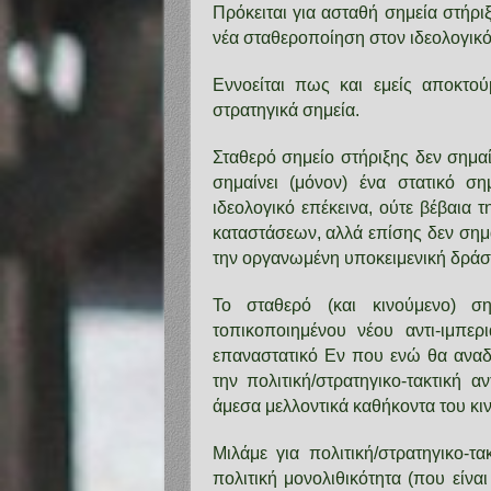
Πρόκειται για ασταθή σημεία στήρι
νέα σταθεροποίηση στον ιδεολογικό,
Εννοείται πως και εμείς αποκτού
στρατηγικά σημεία.
Σταθερό σημείο στήριξης δεν σημαί
σημαίνει (μόνον) ένα στατικό ση
ιδεολογικό επέκεινα, ούτε βέβαια
καταστάσεων, αλλά επίσης δεν σημα
την οργανωμένη υποκειμενική δράσ
Το σταθερό (και κινούμενο) ση
τοπικοποιημένου νέου αντι-ιμπερ
επαναστατικό Εν που ενώ θα αναδ
την πολιτική/στρατηγικο-τακτική α
άμεσα μελλοντικά καθήκοντα του κι
Μιλάμε για πολιτική/στρατηγικο-τα
πολιτική μονολιθικότητα (που είνα