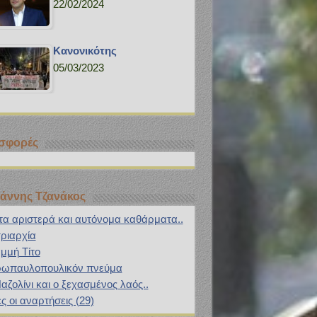
22/02/2024
Κανονικότης
05/03/2023
σφορές
ωάννης Τζανάκος
 τα αριστερά και αυτόνομα καθάρματα..
ριαρχία
μμή Τίτο
ωπαυλοπουλικόν πνεύμα
αζολίνι και ο ξεχασμένος λαός..
ς οι αναρτήσεις (29)