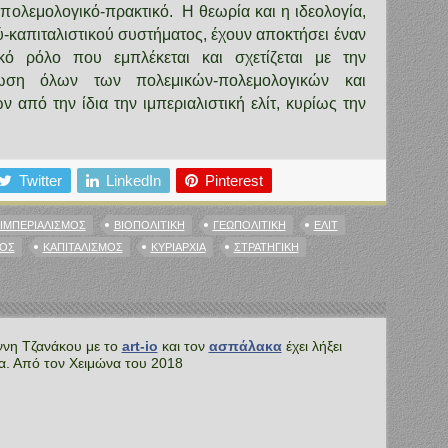
ι πολεμολογικό-πρακτικό. Η θεωρία και η ιδεολογία,
ύ-καπιταλιστικού συστήματος, έχουν αποκτήσει έναν
ικό ρόλο που εμπλέκεται και σχετίζεται με την
ρωση όλων των πολεμικών-πολεμολογικών και
ν από την ίδια την ιμπεριαλιστική ελίτ, κυρίως την
Twitter
LinkedIn
Pinterest
ΙΙΜΠΕΡΙΑΛΙΣΜΌΣ
ΒΙΟΠΟΛΙΤΙΚΉ
ΓΕΩΠΟΛΙΤΙΚΉ
ΕΛΊΤ
ΜΟΣ
ΚΑΠΙΤΑΛΙΣΜΌΣ
ΚΥΡΙΑΡΧΊΑ
ΣΤΡΑΤΗΓΙΚΉ
ννη Τζανάκου με το
art-io
και τον
ασπάλακα
έχει λήξει
τα. Από τον Χειμώνα του 2018