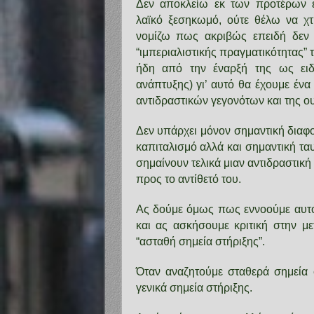
Δεν αποκλείω εκ των προτέρων ένα
λαϊκό ξεσηκωμό, ούτε θέλω να χτί
νομίζω πως ακριβώς επειδή δεν 
“ιμπεριαλιστικής πραγματικότητας”
ήδη από την έναρξή της ως ειδι
ανάπτυξης) γι’ αυτό θα έχουμε έν
αντιδραστικών γεγονότων και της ου
Δεν υπάρχει μόνον σημαντική διαφ
καπιταλισμό αλλά και σημαντική ταυ
σημαίνουν τελικά μιαν αντιδραστική
προς το αντίθετό του.
Ας δούμε όμως πως εννοούμε αυτό 
και ας ασκήσουμε κριτική στην 
“ασταθή σημεία στήριξης”.
Όταν αναζητούμε σταθερά σημεία 
γενικά σημεία στήριξης.