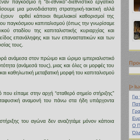
ν παγκόσμιο ή “δι-εθνικό”-διεθνιστικό εργατικό
σουμε μια μονοδιάστατη στρατηγική-τακτική αλλά
έχουν αρθεί κάποιοι θεμελιακοί καθορισμοί της
 του παγκόσμιου καπιταλισμού (όπως την γνωρίσαμε
κού σταδίου της καπιταλιστικής κυριαρχίας και
α είδος επανάληψης και των επαναστατικών και των
σίας τους.
ορά ανάμεσα στον πρώιμο και ώριμο ιμπεριαλιστικό
Προ
τότητα (ανάμεσά τους), μιας και όλες οι μορφές του
 και καθηλωτική μεταβατική μορφή του καπιταλισμού
|> Ι
που είπαμε στην αρχή “σταθερό σημείο στήριξης”
Για
μεταφυσική αναμονή του πάνω στα ήδη υπάρχοντα
Πατ
Γρα
Ευρ
στήριξης του αγώνα δεν αναζητάμε μόνον κάποια
Ο Π
Όλε