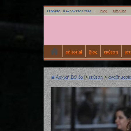
blog
timeline
ΣΆΒΒΑΤΟ , 8 ΑΎΓΟΥΣΤΟΣ 2026
editorial
βίος
έκθεση
ιστ
Αρχική Σελίδα
|>
έκθεση
|>
αναδημοσί