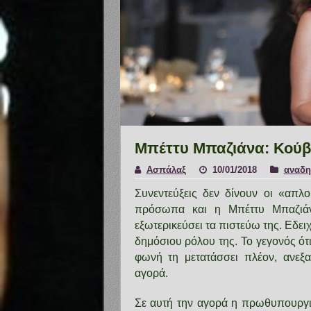
Μπέττυ Μπαζιάνα: Κού
Ασπάλαξ
10/01/2018
αναδη
Συνεντεύξεις δεν δίνουν οι «απλο
πρόσωπα και η Μπέττυ Μπαζιάν
εξωτερικεύσει τα πιστεύω της. Εδει
δημόσιου ρόλου της. Το γεγονός ότ
φωνή τη μετατάσσει πλέον, ανεξ
αγορά.
Σε αυτή την αγορά η πρωθυπουργι