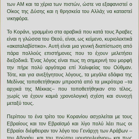
των ΑΜ και τα χέρια των πιστών, ώστε να εξαφανιστεί ο
Οίκος της Δύσης και η θρησκεία του Αλλάχ να καταστεί
νικηφόρα.
Το Κοράνι, γραμμένο στα αραβικά που κατά τους Άραβες
είναι η γλώσσα του Θεού, είναι, ως κείμενο, κυριολεκτικά
«ακαταλαβίστικο». Αυτή είναι μια γενική διαπίστωση από
πάρα πολλούς επιστήμονες που το έχουν μελετήσει
διεξοδικά. Ένας λόγος είναι πως τη σημερινή του μορφή
την πήρε πολύ αργότερα επί Χαλιφείας του Ούθμαν.
Τότε, και για ανεξήγητους λόγους, τα μεγάλα εδάφια της
Μεδίνας τοποθετήθηκαν μπροστά από τα μικρότερα –τα
αρχικά της Μέκκας– που τοποθετήθηκαν στο τέλος,
χωρίς να έχουν καμιά χρονολογική σχέση και συνοχή
μεταξύ τους.
Περίπου το ένα τρίτο του Κορανίου ασχολείται με τους
Εβραίους και τον Εβραϊσμό και λίγο πολύ λέει πως οι
Εβραίοι διέφθειραν τον λόγο του Γενάρχη των Αράβων –
του Αβραάμ, και του πρώτου μουσουλμάνου– και πως