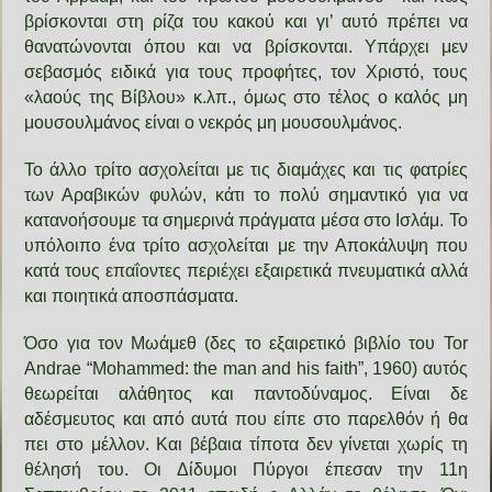
βρίσκονται στη ρίζα του κακού και γι’ αυτό πρέπει να
θανατώνονται όπου και να βρίσκονται. Υπάρχει μεν
σεβασμός ειδικά για τους προφήτες, τον Χριστό, τους
«λαούς της Βίβλου» κ.λπ., όμως στο τέλος ο καλός μη
μουσουλμάνος είναι ο νεκρός μη μουσουλμάνος.
Το άλλο τρίτο ασχολείται με τις διαμάχες και τις φατρίες
των Αραβικών φυλών, κάτι το πολύ σημαντικό για να
κατανοήσουμε τα σημερινά πράγματα μέσα στο Ισλάμ. Το
υπόλοιπο ένα τρίτο ασχολείται με την Αποκάλυψη που
κατά τους επαΐοντες περιέχει εξαιρετικά πνευματικά αλλά
και ποιητικά αποσπάσματα.
Όσο για τον Μωάμεθ (δες το εξαιρετικό βιβλίο του Tor
Andrae “Μοhammed: the man and his faith”, 1960) αυτός
θεωρείται αλάθητος και παντοδύναμος. Είναι δε
αδέσμευτος και από αυτά που είπε στο παρελθόν ή θα
πει στο μέλλον. Και βέβαια τίποτα δεν γίνεται χωρίς τη
θέλησή του. Οι Δίδυμοι Πύργοι έπεσαν την 11η