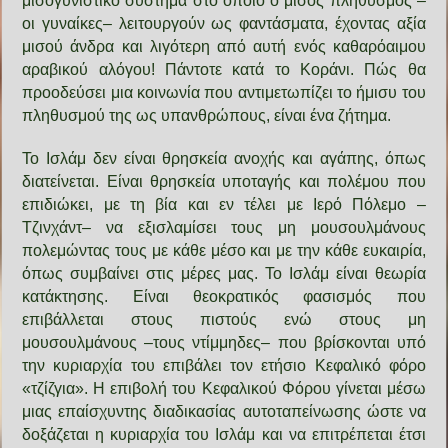
μισογυνιστικό σύστημα στο οποίο ο μισός πληθυσμός –
οι γυναίκες– λειτουργούν ως φαντάσματα, έχοντας αξία
μισού άνδρα και λιγότερη από αυτή ενός καθαρόαιμου
αραβικού αλόγου! Πάντοτε κατά το Κοράνι. Πώς θα
προοδεύσει μια κοινωνία που αντιμετωπίζει το ήμισυ του
πληθυσμού της ως υπανθρώπους, είναι ένα ζήτημα.
Το Ισλάμ δεν είναι θρησκεία ανοχής και αγάπης, όπως
διατείνεται. Είναι θρησκεία υποταγής και πολέμου που
επιδιώκει, με τη βία και εν τέλει με Ιερό Πόλεμο –
Τζινχάντ– να εξισλαμίσει τους μη μουσουλμάνους
πολεμώντας τους με κάθε μέσο και με την κάθε ευκαιρία,
όπως συμβαίνει στις μέρες μας. Το Ισλάμ είναι θεωρία
κατάκτησης. Είναι θεοκρατικός φασισμός που
επιβάλλεται στους πιστούς ενώ στους μη
μουσουλμάνους –τους ντίμμηδες– που βρίσκονται υπό
την κυριαρχία του επιβάλει τον ετήσιο Κεφαλικό φόρο
«τζίζγια». Η επιβολή του Κεφαλικού Φόρου γίνεται μέσω
μιας επαίσχυντης διαδικασίας αυτοταπείνωσης ώστε να
δοξάζεται η κυριαρχία του Ισλάμ και να επιτρέπεται έτσι