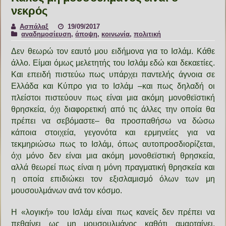
νεκρός
Ασπάλαξ
19/09/2017
αναδημοσίευση
,
άποψη
,
κοινωνία
,
πολιτική
Δεν θεωρώ τον εαυτό μου ειδήμονα για το Ισλάμ. Κάθε
άλλο. Είμαι όμως μελετητής του Ισλάμ εδώ και δεκαετίες.
Και επειδή πιστεύω πως υπάρχει παντελής άγνοια σε
Ελλάδα και Κύπρο για το Ισλάμ –και πως δηλαδή οι
πλείστοι πιστεύουν πως είναι μια ακόμη μονοθεϊστική
θρησκεία, όχι διαφορετική από τις άλλες την οποία θα
πρέπει να σεβόμαστε– θα προσπαθήσω να δώσω
κάποια στοιχεία, γεγονότα και ερμηνείες για να
τεκμηριώσω πως το Ισλάμ, όπως αυτοπροσδιορίζεται,
όχι μόνο δεν είναι μια ακόμη μονοθεϊστική θρησκεία,
αλλά θεωρεί πως είναι η μόνη πραγματική θρησκεία και
η οποία επιδιώκει τον εξισλαμισμό όλων των μη
μουσουλμάνων ανά τον κόσμο.
Η «λογική» του Ισλάμ είναι πως κανείς δεν πρέπει να
πεθαίνει ως μη μουσουλμάνος καθότι αμαρταίνει,