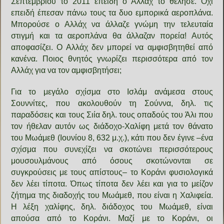
Σεπτεμβρίου το 2011 επειδή ο Αλλάχ το θέλησε. Όχι
επειδή έπεσαν πάνω τους τα δυο εμπορικά αεροπλάνα.
Μπορούσε ο Αλλάχ να άλλαζε γνώμη την τελευταία
στιγμή και τα αεροπλάνα θα άλλαζαν πορεία! Αυτός
αποφασίζει. Ο Αλλάχ δεν μπορεί να αμφισβητηθεί από
κανένα. Ποιος θνητός γνωρίζει περισσότερα από τον
Αλλάχ για να τον αμφισβητήσει;
Για το μεγάλο σχίσμα στο Ισλάμ ανάμεσα στους
Σουννίτες, που ακολουθούν τη Σούννα, δηλ. τις
παραδόσεις και τους Σιία δηλ. τους οπαδούς του Άλι που
τον ήθελαν αυτόν ως διάδοχο-Χαλίφη μετά τον θάνατο
του Μωάμεθ (Ιουνίου 8, 632 μ.χ.), κάτι που δεν έγινε –ένα
σχίσμα που συνεχίζει να σκοτώνει περισσότερους
μουσουλμάνους από όσους σκοτώνονται σε
συγκρούσεις με τους απίστους– το Κοράνι φυσιολογικά
δεν λέει τίποτα. Όπως τίποτα δεν λέει και για το μείζον
ζήτημα της διαδοχής του Μωάμεθ, που είναι η Χαλιφεία.
Η λέξη χαλίφης, δηλ. διάδοχος του Μωάμεθ, είναι
απούσα από το Κοράνι. Μαζί με το Κοράνι, οι