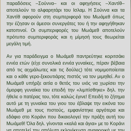
παραδόσεις –Σούννα– και οι αφηγήσεις –Χαντίθ–
αποτελούν το αλφαρητάρι του Ισλαμ. Η Σούννα και τα
Χαντίθ αφορούν στη συμπεριφορά του Μωάμεθ όπως
την έζησαν οι άμεσοι συνεργάτες του ή την αφηγήθηκαν
κατοπινοί. Οι συμπεριφορές του Μωάμεθ αποτελούν
πρότυπο συμπεριφοράς και η μίμησή τους θεωρείται
μεγάλη τιμή.
Αν για παράδειγμα ο Μωάμεθ παντρεύτηκε κοριτσάκι
εννέα ετών (είχε συνολικά εννέα γυναίκες, πέραν βέβαια
από τις αιχμάλωτες και τις δούλες) τότε νομιμοποίειται
και ο κάθε γερο-ξεκουτιάρης πιστός να τον μιμηθεί. Αν ο
Μωάμεθ υπήρξε αιτία ο θετός του υιός να χωρίσει την
όμορφη γυναίκα του επειδή την «λιμπίσθηκε» δηλ. την
ήθελε ο πατέρας του, τότε καλώς έγινε! Επειδή το ζήτημα
αυτό με τη γυναίκα του γιου του έβλαψε την εικόνα του
Μωάμεθ με τους πιστούς, εμφανίστηκε αργότερα και
εδάφιο στο Κοράνι που δικαιολογεί την πράξη αυτή του
Μωάμεθ! Όλα δηλ. γίνονται «καλά και άγια» με το Κοράνι
να αποτελεί την απόλυτη εκλογίκευση αναφορικά με τον