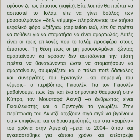
εφόσον ζει ως άπιστος (καφίρ). Είτε λοιπόν θα πρέπει να
ασπαστεί το Ισλάμ, είτε να γίνει δούλος των
μουσουλμάνων –δηλ. ντίμμης– πληρώνοντας τον ετήσιο
κεφαλικό φόρο «ζτίζγια» (capitation tax), είτε θα πρέπει
να πεθάνει για να σταματήσει να είναι αμαρτωλός. Αυτές
είναι οι τρεις επιλογές που το Ισλάμ προσφέρει στους
άπιστους. Τη θέση πως οι μη μουσουλμάνοι, ζώντας
αμαρταίνουν κα εφόσον δεν ασπάζονται την πίστη
πρέπει να θανατώνονται ώστε να σταματήσουν να
αμαρταίνουν, συμμερίζεται και ο πάλαι ποτέ δάσκαλος
και συνεργάτης του Ερντογάν –και σημερινή του
νέμεσις– ο περιβόητος Γκιουλέν. Για τον Γκιουλέν
μαθαίνουμε, πως έχει και ένα σημαντικό θαυμαστή στην
Κύπρο, τον Μουσταφά Ακιντζί –ο άνθρωπος είναι
Γκιουλενιστής και ο Ερντογάν το γνωρίζει. Στην
περίπτωση του Ακιντζί αρχίζουν σιγά-σιγά να βγαίνουν
στην επιφάνεια και οι δραστηριότητές του στα «χαμένα»
του χρόνια στην Αμερική –μετά το 2004– όπου και
εγκαταστάθηκε για κάποιο χρόνο και επέστρεψε