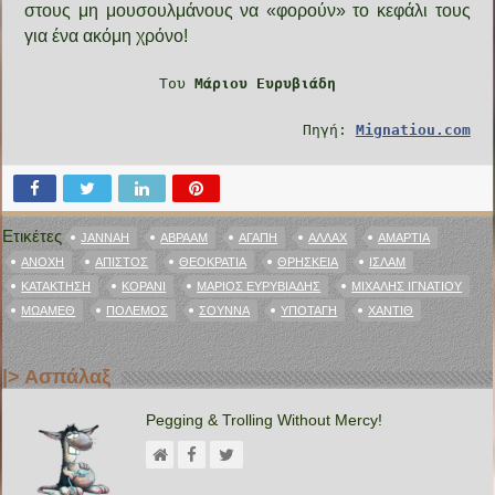
στους μη μουσουλμάνους να «φορούν» το κεφάλι τους
για ένα ακόμη χρόνο!
Του
Μάριου Ευρυβιάδη
Πηγή:
Mignatiou.com
Ετικέτες
JANNAH
ΑΒΡΑΆΜ
ΑΓΆΠΗ
ΑΛΛΆΧ
ΑΜΑΡΤΊΑ
ΑΝΟΧΉ
ΆΠΙΣΤΟΣ
ΘΕΟΚΡΑΤΊΑ
ΘΡΗΣΚΕΊΑ
ΙΣΛΆΜ
ΚΑΤΆΚΤΗΣΗ
ΚΟΡΆΝΙ
ΜΆΡΙΟΣ ΕΥΡΥΒΙΆΔΗΣ
ΜΙΧΆΛΗΣ ΙΓΝΑΤΊΟΥ
ΜΩΆΜΕΘ
ΠΌΛΕΜΟΣ
ΣΟΎΝΝΑ
ΥΠΟΤΑΓΉ
ΧΑΝΤΊΘ
|> Ασπάλαξ
Pegging & Trolling Without Mercy!