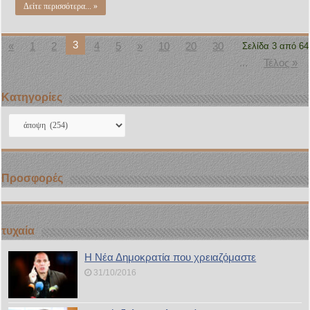
Δείτε περισσότερα... »
3
«
1
2
4
5
»
10
20
30
Σελίδα 3 από 64
...
Τέλος »
Kατηγορίες
Kατηγορίες
Προσφορές
τυχαία
Η Νέα Δημοκρατία που χρειαζόμαστε
31/10/2016