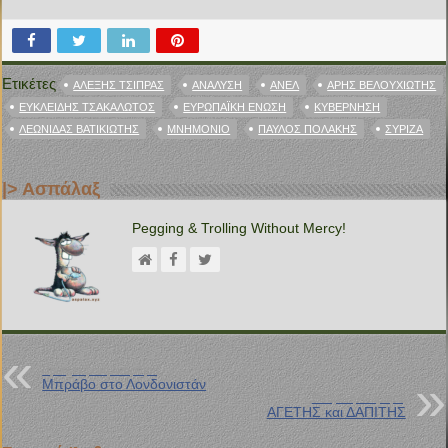
Ετικέτες
ΑΛΈΞΗΣ ΤΣΊΠΡΑΣ
ΑΝΆΛΥΣΗ
ΑΝΕΛ
ΆΡΗΣ ΒΕΛΟΥΧΙΏΤΗΣ
ΕΥΚΛΕΊΔΗΣ ΤΣΑΚΑΛΏΤΟΣ
ΕΥΡΩΠΑΪΚΉ ΈΝΩΣΗ
ΚΥΒΈΡΝΗΣΗ
ΛΕΩΝΊΔΑΣ ΒΑΤΙΚΙΏΤΗΣ
ΜΝΗΜΌΝΙΟ
ΠΑΎΛΟΣ ΠΟΛΆΚΗΣ
ΣΥΡΙΖΑ
|> Ασπάλαξ
Pegging & Trolling Without Mercy!
Προηγούμενη Ανάρτηση
Μπράβο στο Λονδονιστάν
Επόμενη Ανάρτηση
ΑΓΕΤΗΣ και ΔΑΠΙΤΗΣ