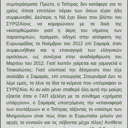
συμπεράσματα: Πρώτο, ο Τσίπρας δεν κατάφερε για το
χρέος τίποτε επιπλέον πέραν των όσων είχαν ήδη
συμφωνηθεί. Δεύτερο, η ΝΔ έχει δίκιο που βλέπει του
ΣΥΡΙΖΑίους να καμαρώνουν με τα δικά της
«κατορθώματα» γιατί η άκρη του νήματος των
παραπομπών, πράγματι, οδηγεί στην απόφαση της
Ευρωομάδας το Νοέμβριο του 2012 επί Σαμαρά, όταν
συμφωνήθηκε και η επαναγορά των ελληνικών
ομολόγων, ως συνέχεια στην αναδιάρθρωση του
Μαρτίου του 2012. Γιατί λοιπόν χαίρεται και χαμογελά ο
Τσακαλώτος; Γιατί υλοποιεί την δέσμευση που είχε
αναλάβει ο Σαμαράς, επί υπουργίας Στουρνάρα! Δεν το
λέμε εμείς, το λένε τα ίδια τα κείμενα που υπέγραψαν οι
ΣΥΡΙΖΑίοι. Κι αν κάτι μένει σταθερό όλη αυτή την μαύρη
εξαετία όταν ο ΓΑΠ εξελέγη με το σύνθημα «χρήματα
υπάρχουν», ο Σαμαράς υποσχόμενες την «επαναφορά
των συντάξεων» κι ο Τσίπρας τάζοντας το «σκίσιμο των
Μνημονίων» είναι πώς όταν οι Ευρωπαίοι μιλούν για
αρχές το εννοούν και τις σέβονται μέχρι τέλος! Αντίθετα