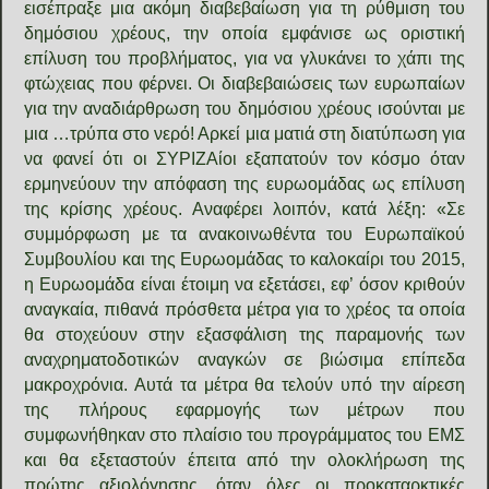
εισέπραξε μια ακόμη διαβεβαίωση για τη ρύθμιση του
δημόσιου χρέους, την οποία εμφάνισε ως οριστική
επίλυση του προβλήματος, για να γλυκάνει το χάπι της
φτώχειας που φέρνει. Οι διαβεβαιώσεις των ευρωπαίων
για την αναδιάρθρωση του δημόσιου χρέους ισούνται με
μια …τρύπα στο νερό! Αρκεί μια ματιά στη διατύπωση για
να φανεί ότι οι ΣΥΡΙΖΑίοι εξαπατούν τον κόσμο όταν
ερμηνεύουν την απόφαση της ευρωομάδας ως επίλυση
της κρίσης χρέους. Αναφέρει λοιπόν, κατά λέξη: «Σε
συμμόρφωση με τα ανακοινωθέντα του Ευρωπαϊκού
Συμβουλίου και της Ευρωομάδας το καλοκαίρι του 2015,
η Ευρωομάδα είναι έτοιμη να εξετάσει, εφ’ όσον κριθούν
αναγκαία, πιθανά πρόσθετα μέτρα για το χρέος τα οποία
θα στοχεύουν στην εξασφάλιση της παραμονής των
αναχρηματοδοτικών αναγκών σε βιώσιμα επίπεδα
μακροχρόνια. Αυτά τα μέτρα θα τελούν υπό την αίρεση
της πλήρους εφαρμογής των μέτρων που
συμφωνήθηκαν στο πλαίσιο του προγράμματος του ΕΜΣ
και θα εξεταστούν έπειτα από την ολοκλήρωση της
πρώτης αξιολόγησης, όταν όλες οι προκαταρκτικές