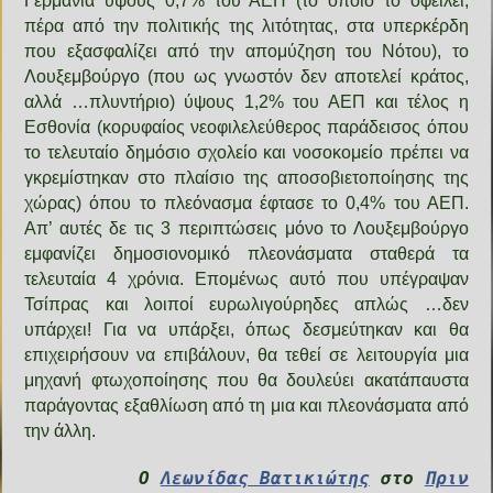
Γερμανία ύψους 0,7% του ΑΕΠ (το οποίο το οφείλει,
πέρα από την πολιτικής της λιτότητας, στα υπερκέρδη
που εξασφαλίζει από την απομύζηση του Νότου), το
Λουξεμβούργο (που ως γνωστόν δεν αποτελεί κράτος,
αλλά …πλυντήριο) ύψους 1,2% του ΑΕΠ και τέλος η
Εσθονία (κορυφαίος νεοφιλελεύθερος παράδεισος όπου
το τελευταίο δημόσιο σχολείο και νοσοκομείο πρέπει να
γκρεμίστηκαν στο πλαίσιο της αποσοβιετοποίησης της
χώρας) όπου το πλεόνασμα έφτασε το 0,4% του ΑΕΠ.
Απ’ αυτές δε τις 3 περιπτώσεις μόνο το Λουξεμβούργο
εμφανίζει δημοσιονομικό πλεονάσματα σταθερά τα
τελευταία 4 χρόνια. Επομένως αυτό που υπέγραψαν
Τσίπρας και λοιποί ευρωλιγούρηδες απλώς …δεν
υπάρχει! Για να υπάρξει, όπως δεσμεύτηκαν και θα
επιχειρήσουν να επιβάλουν, θα τεθεί σε λειτουργία μια
μηχανή φτωχοποίησης που θα δουλεύει ακατάπαυστα
παράγοντας εξαθλίωση από τη μια και πλεονάσματα από
την άλλη.
Ο
Λεωνίδας Βατικιώτης
στο
Πριν