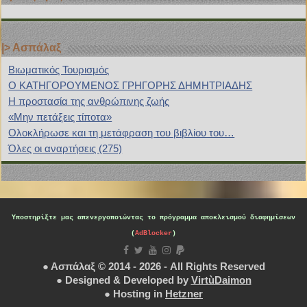
|> Ασπάλαξ
Bιωματικός Τουρισμός
Ο ΚΑΤΗΓΟΡΟΥΜΕΝΟΣ ΓΡΗΓΟΡΗΣ ΔΗΜΗΤΡΙΑΔΗΣ
H προστασία της ανθρώπινης ζωής
«Μην πετάξεις τίποτα»
Ολοκλήρωσε και τη μετάφραση του βιβλίου του…
Όλες οι αναρτήσεις (275)
Υποστηρίξτε μας
απενεργοποιώντας το πρόγραμμα αποκλεισμού διαφημίσεων
(
AdBlocker
)
● Ασπάλαξ © 2014 - 2026 - All Rights Reserved
● Designed & Developed by
VirtùDaimon
● Hosting in
Hetzner