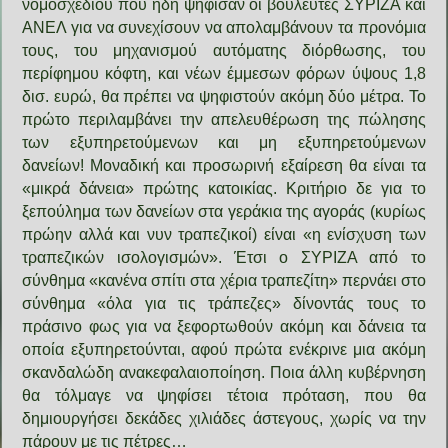
νομοσχεδίου που ήδη ψήφισαν οι βουλευτές ΣΥΡΙΖΑ και
ΑΝΕΛ για να συνεχίσουν να απολαμβάνουν τα προνόμια
τους, του μηχανισμού αυτόματης διόρθωσης, του
περίφημου κόφτη, και νέων έμμεσων φόρων ύψους 1,8
δισ. ευρώ, θα πρέπει να ψηφιστούν ακόμη δύο μέτρα. Το
πρώτο περιλαμβάνει την απελευθέρωση της πώλησης
των εξυπηρετούμενων και μη εξυπηρετούμενων
δανείων! Μοναδική και προσωρινή εξαίρεση θα είναι τα
«μικρά δάνεια» πρώτης κατοικίας. Κριτήριο δε για το
ξεπούλημα των δανείων στα γεράκια της αγοράς (κυρίως
πρώην αλλά και νυν τραπεζικοί) είναι «η ενίσχυση των
τραπεζικών ισολογισμών». Έτσι ο ΣΥΡΙΖΑ από το
σύνθημα «κανένα σπίτι στα χέρια τραπεζίτη» περνάει στο
σύνθημα «όλα για τις τράπεζες» δίνοντάς τους το
πράσινο φως για να ξεφορτωθούν ακόμη και δάνεια τα
οποία εξυπηρετούνται, αφού πρώτα ενέκρινε μια ακόμη
σκανδαλώδη ανακεφαλαιοποίηση. Ποια άλλη κυβέρνηση
θα τόλμαγε να ψηφίσει τέτοια πρόταση, που θα
δημιουργήσει δεκάδες χιλιάδες άστεγους, χωρίς να την
πάρουν με τις πέτρες…