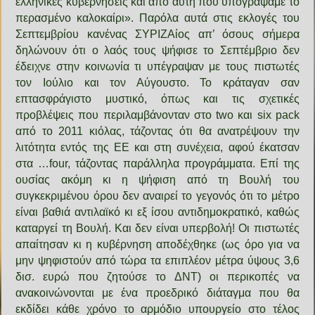
ελληνικές κυβερνήσεις και από αυτή που υπογράψαμε το
περασμένο καλοκαίρι». Παρόλα αυτά στις εκλογές του
Σεπτεμβρίου κανένας ΣΥΡΙΖΑίος απ’ όσους σήμερα
δηλώνουν ότι ο λαός τους ψήφισε το Σεπτέμβριο δεν
έδειχνε στην κοινωνία τι υπέγραψαν με τους πιστωτές
τον Ιούλιο και τον Αύγουστο. Το κράταγαν σαν
επτασφράγιστο μυστικό, όπως και τις σχετικές
προβλέψεις που περιλαμβάνονταν στο two και six pack
από το 2011 κιόλας, τάζοντας ότι θα ανατρέψουν την
λιτότητα εντός της ΕΕ και στη συνέχεια, αφού έκατσαν
στα …four, τάζοντας παράλληλα προγράμματα. Επί της
ουσίας ακόμη κι η ψήφιση από τη Βουλή του
συγκεκριμένου όρου δεν αναιρεί το γεγονός ότι το μέτρο
είναι βαθιά αντιλαϊκό κι εξ ίσου αντιδημοκρατικό, καθώς
καταργεί τη Βουλή. Και δεν είναι υπερβολή! Οι πιστωτές
απαίτησαν κι η κυβέρνηση αποδέχθηκε (ως όρο για να
μην ψηφιστούν από τώρα τα επιπλέον μέτρα ύψους 3,6
δισ. ευρώ που ζητούσε το ΔΝΤ) οι περικοπές να
ανακοινώνονται με ένα προεδρικό διάταγμα που θα
εκδίδει κάθε χρόνο το αρμόδιο υπουργείο στο τέλος