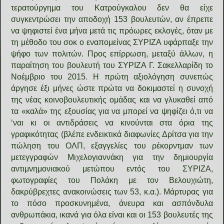
τερατούργημα του Κατρούγκαλου δεν θα είχε
συγκεντρώσει την αποδοχή 153 βουλευτών, αν έπρεπε
να ψηφιστεί ένα μήνα μετά τις πρόωρες εκλογές, όταν με
τη μέθοδο του σοκ ο εναπομείνας ΣΥΡΙΖΑ υφάρπαξε την
ψήφο των πολιτών. Προς επίρρωση, μεταξύ άλλων, η
παραίτηση του βουλευτή του ΣΥΡΙΖΑ Γ. Σακελλαρίδη το
Νοέμβριο του 2015. Η πρώτη αξιολόγηση συνεπώς
άργησε έξι μήνες ώστε πρώτα να δοκιμαστεί η συνοχή
της νέας κοινοβουλευτικής ομάδας και να γλυκαθεί από
τα «καλά» της εξουσίας για να μπορεί να ψηφίζει ό,τι να
‘ναι κι οι αντιδράσεις να κινούνται στα όρια της
γραφικότητας (βλέπε ενδεικτικά διαφωνίες Δρίτσα για την
πώληση του ΟΛΠ, εξαγγελίες του ρέκορντμαν των
μετεγγραφών Μιχελογιαννάκη για την δημιουργία
αντιμνημονιακού μετώπου εντός του ΣΥΡΙΖΑ,
φωτογραφίες του Πολάκη με τον Βελουχιώτη,
δακρύβρεχτες ανακοινώσεις των 53, κ.α.). Μάρτυρας για
το πόσο προσκυνημένα, άνευρα και ασπόνδυλα
ανθρωπάκια, ικανά για όλα είναι και οι 153 βουλευτές της