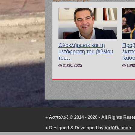
Ολοκλήρωσε και τη
Προβ
μετάφραση του βιβλίου
έκπτ
του…
Κασσ
21/10/2025
13/0
● Ασπάλαξ © 2014 - 2026 - All Rights Rese
● Designed & Developed by
VirtùDaimon