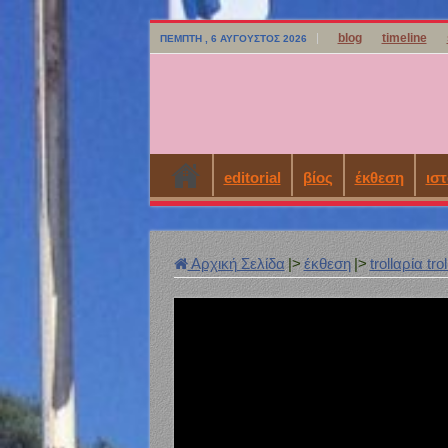
blog
timeline
ΠΈΜΠΤΗ , 6 ΑΎΓΟΥΣΤΟΣ 2026
editorial
βίος
έκθεση
ιστ
Αρχική Σελίδα
|>
έκθεση
|>
trollαρία tro