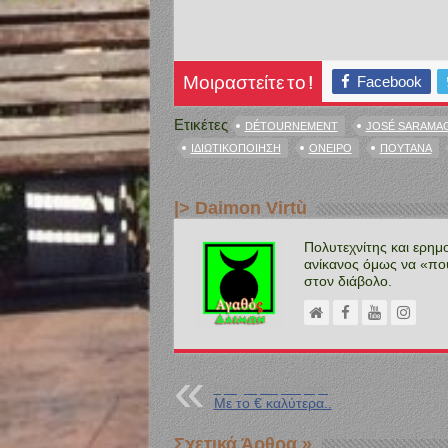
Facebook
Μοιραστείτε το !
Ετικέτες
DÉTOURNEMENT
JOSÉ SARAMA
ΙΔΙΩΤΙΚΟΠΟΊΗΣΗ
ΌΝΕΙΡΟ
ΠΟΥΤΆΝΑ
|> Daimon Virtù
Πολυτεχνίτης και ερημ
ανίκανος όμως να «πο
στον διάβολο.
Προηγούμενη Ανάρτηση
Με το € καλύτερα..
Σχετικά Άρθρα »