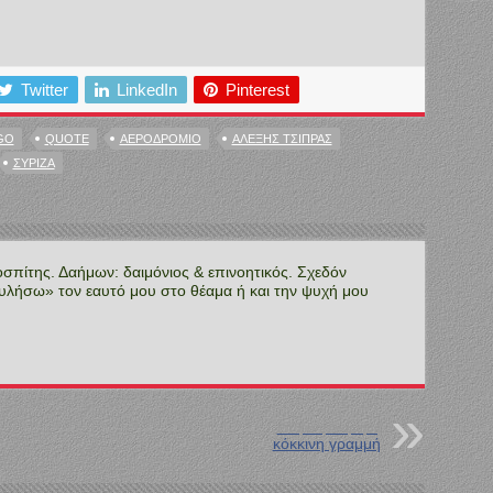
Twitter
LinkedIn
Pinterest
GO
QUOTE
ΑΕΡΟΔΡΌΜΙΟ
ΑΛΈΞΗΣ ΤΣΊΠΡΑΣ
ΣΥΡΙΖΑ
οσπίτης. Δαήμων: δαιμόνιος & επινοητικός. Σχεδόν
υλήσω» τον εαυτό μου στο θέαμα ή και την ψυχή μου
Επόμενη Ανάρτηση
κόκκινη γραμμή