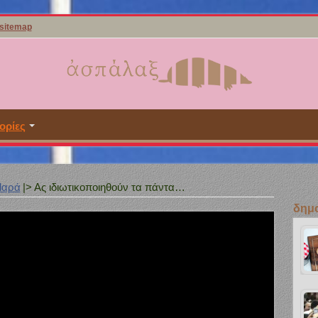
sitemap
ορίες
llαρά
|>
Ας ιδιωτικοποιηθούν τα πάντα…
δημο