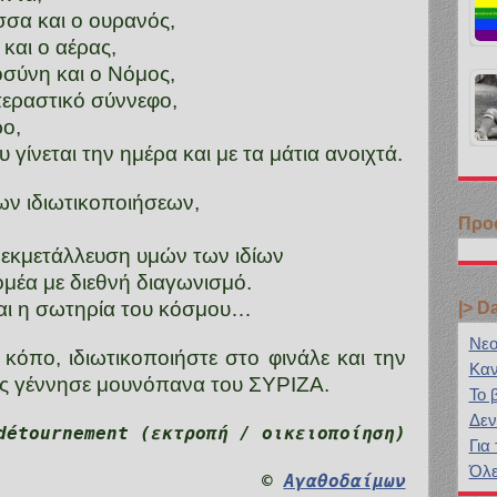
σσα και ο ουρανός,
 και ο αέρας,
ιοσύνη και ο Νόμος,
 περαστικό σύννεφο,
ρο,
γίνεται την ημέρα και με τα μάτια ανοιχτά.
ων ιδιωτικοποιήσεων,
Προ
 εκμετάλλευση υμών των ιδίων
τομέα με διεθνή διαγωνισμό.
εται η σωτηρία του κόσμου…
|> D
Νεο
 κόπο, ιδιωτικοποιήστε στο φινάλε και την
Καν
ς γέννησε μουνόπανα του ΣΥΡΙΖΑ.
Το 
Δεν
détournement (εκτροπή / οικειοποίηση)
Για
Όλε
©
Αγαθοδαίμων