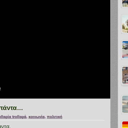
 πάντα…
ollαρία trollαρά
,
κοινωνία
,
πολιτική
άντα,