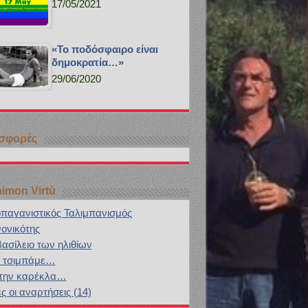
17/05/2021
«Το ποδόσφαιρο είναι
δημοκρατία…»
29/06/2020
σφορές
aimon Virtù
παγανιστικός Ταλιμπανισμός
ονικότης
βασίλειο των ηλιθίων
 τσιμπάμε…
 την καρέκλα…
ς οι αναρτήσεις (14)