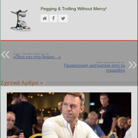
Pegging & Trolling Without Mercy!
Προηγούμενη Ανάρτηση
«Πέτα τον στο δρόμο…»
Επόμενη Ανάρτηση
Προεκλογική εκστρατεία από το
παρελθόν
Σχετικά Άρθρα »