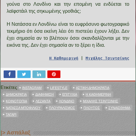
γούνα στο Λονδίνο και την επομένη να ενδύεται το
λαϊφστάιλ της σηκωμένης γροθιάς;
Η Νατάσσα εν Λονδίνω είναι το ευφρόσυνο φωτογραφικό
τεκμήριο ότι όσα εκείνη λέει ότι πιστεύει έχουν λήξει. Δεν
έχει σημασία αν το βλέπουν όσοι σκανδαλίζονται με την
εικόνα της. Δεν έχει σημασία αν το ξέρει η ίδια.
Η Καθημερινή
|
Μιχάλης Τσιντσίνης
Ετικέτες
INSTAGRAM
LIFESTYLE
ΑΣΤΙΚΉ ΔΗΜΟΚΡΑΤΊΑ
ΔΗΜΟΚΡΑΤΊΑ
ΔΙΑΦΉΜΙΣΗ
ΕΠΙΤΥΧΊΑ
Η ΚΑΘΗΜΕΡΙΝΉ
ΚΟΙΝΟΤΟΠΊΑ
ΛΕΖΆΝΤΑ
ΛΟΝΔΊΝΟ
ΜΙΧΆΛΗΣ ΤΣΙΝΤΣΊΝΗΣ
ΝΑΤΆΣΣΑ ΜΠΟΦΊΛΙΟΥ
ΠΛΟΥΡΑΛΙΣΜΌΣ
ΠΛΟΎΤΟΣ
ΣΥΝΑΊΣΘΗΜΑ
ΤΑΓΆΡΙ
|> Ασπάλαξ