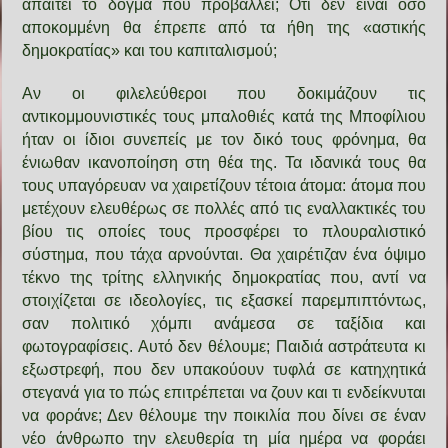
απαιτεί το δόγμα που προβάλλει; Οτι δεν είναι όσο
αποκομμένη θα έπρεπε από τα ήθη της «αστικής
δημοκρατίας» και του καπιταλισμού;
Αν οι φιλελεύθεροι που δοκιμάζουν τις
αντικομμουνιστικές τους μπαλοθιές κατά της Μποφίλιου
ήταν οι ίδιοι συνεπείς με τον δικό τους φρόνημα, θα
ένιωθαν ικανοποίηση στη θέα της. Τα ιδανικά τους θα
τους υπαγόρευαν να χαιρετίζουν τέτοια άτομα: άτομα που
μετέχουν ελευθέρως σε πολλές από τις εναλλακτικές του
βίου τις οποίες τους προσφέρει το πλουραλιστικό
σύστημα, που τάχα αρνούνται. Θα χαιρέτιζαν ένα όψιμο
τέκνο της τρίτης ελληνικής δημοκρατίας που, αντί να
στοιχίζεται σε ιδεολογίες, τις εξασκεί παρεμπιπτόντως,
σαν πολιτικό χόμπι ανάμεσα σε ταξίδια και
φωτογραφίσεις. Αυτό δεν θέλουμε; Παιδιά αστράτευτα κι
εξωστρεφή, που δεν υπακούουν τυφλά σε κατηχητικά
στεγανά για το πώς επιτρέπεται να ζουν και τι ενδείκνυται
να φοράνε; Δεν θέλουμε την ποικιλία που δίνει σε έναν
νέο άνθρωπο την ελευθερία τη μία ημέρα να φοράει