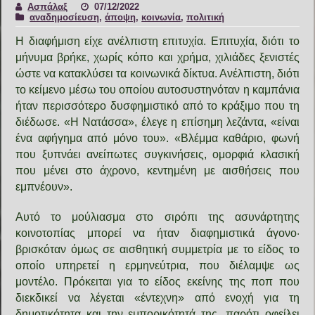
Ασπάλαξ
07/12/2022
αναδημοσίευση
,
άποψη
,
κοινωνία
,
πολιτική
Η διαφήμιση είχε ανέλπιστη επιτυχία. Επιτυχία, διότι το
μήνυμα βρήκε, χωρίς κόπο και χρήμα, χιλιάδες ξενιστές
ώστε να κατακλύσει τα κοινωνικά δίκτυα. Ανέλπιστη, διότι
το κείμενο μέσω του οποίου αυτοσυστηνόταν η καμπάνια
ήταν περισσότερο δυσφημιστικό από το κράξιμο που τη
διέδωσε. «Η Νατάσσα», έλεγε η επίσημη λεζάντα, «είναι
ένα αφήγημα από μόνο του». «Βλέμμα καθάριο, φωνή
που ξυπνάει ανείπωτες συγκινήσεις, ομορφιά κλασική
που μένει στο άχρονο, κεντημένη με αισθήσεις που
εμπνέουν».
Αυτό το μούλιασμα στο σιρόπι της ασυνάρτητης
κοινοτοπίας μπορεί να ήταν διαφημιστικά άγονο·
βρισκόταν όμως σε αισθητική συμμετρία με το είδος το
οποίο υπηρετεί η ερμηνεύτρια, που διέλαμψε ως
μοντέλο. Πρόκειται για το είδος εκείνης της ποπ που
διεκδικεί να λέγεται «έντεχνη» από ενοχή για τη
δημοτικότητα και την εμπορικότητά της, παρότι οφείλει