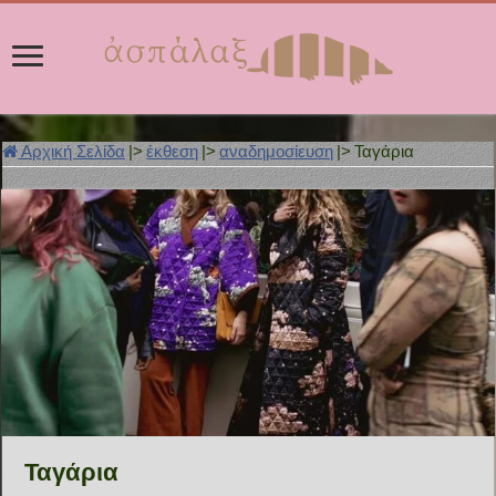
Αρχική Σελίδα
|>
έκθεση
|>
αναδημοσίευση
|>
Ταγάρια
Ταγάρια