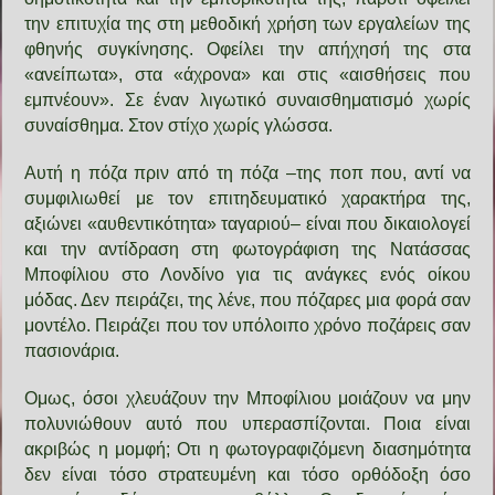
την επιτυχία της στη μεθοδική χρήση των εργαλείων της
φθηνής συγκίνησης. Οφείλει την απήχησή της στα
«ανείπωτα», στα «άχρονα» και στις «αισθήσεις που
εμπνέουν». Σε έναν λιγωτικό συναισθηματισμό χωρίς
συναίσθημα. Στον στίχο χωρίς γλώσσα.
Αυτή η πόζα πριν από τη πόζα –της ποπ που, αντί να
συμφιλιωθεί με τον επιτηδευματικό χαρακτήρα της,
αξιώνει «αυθεντικότητα» ταγαριού– είναι που δικαιολογεί
και την αντίδραση στη φωτογράφιση της Νατάσσας
Μποφίλιου στο Λονδίνο για τις ανάγκες ενός οίκου
μόδας. Δεν πειράζει, της λένε, που πόζαρες μια φορά σαν
μοντέλο. Πειράζει που τον υπόλοιπο χρόνο ποζάρεις σαν
πασιονάρια.
Ομως, όσοι χλευάζουν την Μποφίλιου μοιάζουν να μην
πολυνιώθουν αυτό που υπερασπίζονται. Ποια είναι
ακριβώς η μομφή; Οτι η φωτογραφιζόμενη διασημότητα
δεν είναι τόσο στρατευμένη και τόσο ορθόδοξη όσο