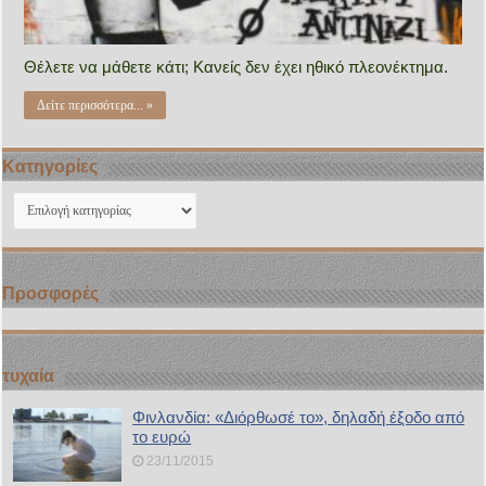
Θέλετε να μάθετε κάτι; Κανείς δεν έχει ηθικό πλεονέκτημα.
Δείτε περισσότερα... »
Kατηγορίες
Kατηγορίες
Προσφορές
τυχαία
Φινλανδία: «Διόρθωσέ το», δηλαδή έξοδο από
το ευρώ
23/11/2015