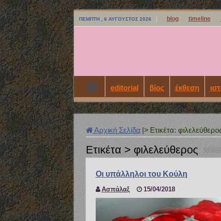
blog
timeline
ΠΈΜΠΤΗ , 6 ΑΎΓΟΥΣΤΟΣ 2026
editorial
βίος
έκθεση
ιστ
Αρχική Σελίδα
|>
Ετικέτα:
φιλελεύθερο
Ετικέτα >
φιλελεύθερος
Οι υπάλληλοι του Κούλη
Ασπάλαξ
15/04/2018