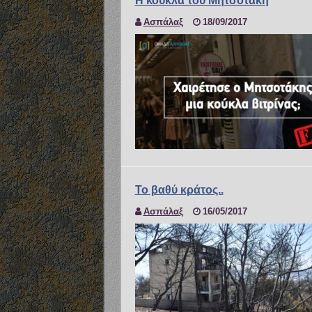
Η κούκλα του Μητσοτάκη
Ασπάλαξ
18/09/2017
Το βαθύ κράτος..
Ασπάλαξ
16/05/2017