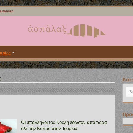
sitemap
ορίες
ς
Kατη
Kατ
Προ
Οι υπάλληλοι του Κούλη έδωσαν από τώρα
όλη την Κύπρο στην Τουρκία.