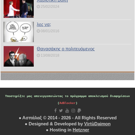
25/02/2024
λες να;
08/01/2016
Θανασάκης ο πολιτευόμενος
13/08/2018
Υποστηρίξτε μας
απενεργοποιώντας το πρόγραμμα αποκλεισμού διαφημίσεων
(
AdBlocker
)
● Ασπάλαξ © 2014 - 2026 - All Rights Reserved
● Designed & Developed by
VirtùDaimon
● Hosting in
Hetzner