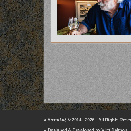
● Ασπάλαξ © 2014 - 2026 - All Rights Rese
● Designed & Developed by
VirtùDaimon