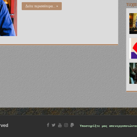
τυχα
Δείτε περισσότερα... »
rved
Υποστηρίξτε μας
απενεργοποιώντα