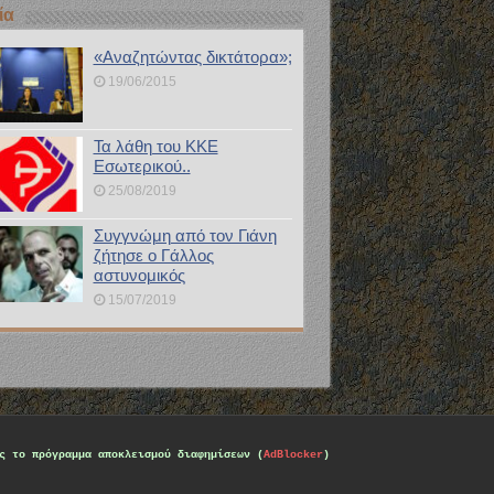
ία
«Αναζητώντας δικτάτορα»;
19/06/2015
Τα λάθη του ΚΚΕ
Εσωτερικού..
25/08/2019
Συγγνώμη από τον Γιάνη
ζήτησε ο Γάλλος
αστυνομικός
15/07/2019
ς το πρόγραμμα αποκλεισμού διαφημίσεων (
AdBlocker
)