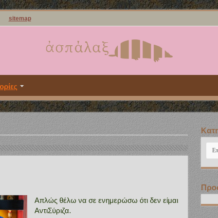
sitemap
ορίες
Kατη
Kατ
Προ
Απλώς θέλω να σε ενημερώσω ότι δεν είμαι
ΑντιΣύριζα.