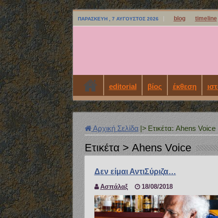
blog
timeline
ΠΑΡΑΣΚΕΥΉ , 7 ΑΎΓΟΥΣΤΟΣ 2026
editorial
βίος
έκθεση
ιστ
Αρχική Σελίδα
|>
Ετικέτα:
Ahens Voice
Ετικέτα >
Ahens Voice
Δεν είμαι ΑντιΣύριζα…
Ασπάλαξ
18/08/2018