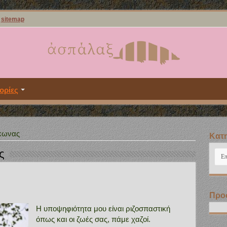
sitemap
ορίες
κωνας
Kατη
ς
Kατ
Προ
Η υποψηφιότητα μου είναι ριζοσπαστική
όπως και οι ζωές σας, πάμε χαζοί.