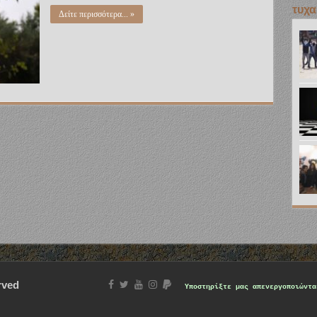
τυχα
Δείτε περισσότερα... »
rved
Υποστηρίξτε μας
απενεργοποιώντα