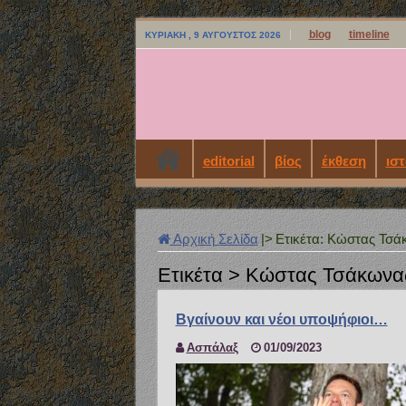
blog
timeline
ΚΥΡΙΑΚΉ , 9 ΑΎΓΟΥΣΤΟΣ 2026
editorial
βίος
έκθεση
ιστ
Αρχική Σελίδα
|>
Ετικέτα:
Κώστας Τσά
Ετικέτα >
Κώστας Τσάκωνα
Βγαίνουν και νέοι υποψήφιοι…
Ασπάλαξ
01/09/2023