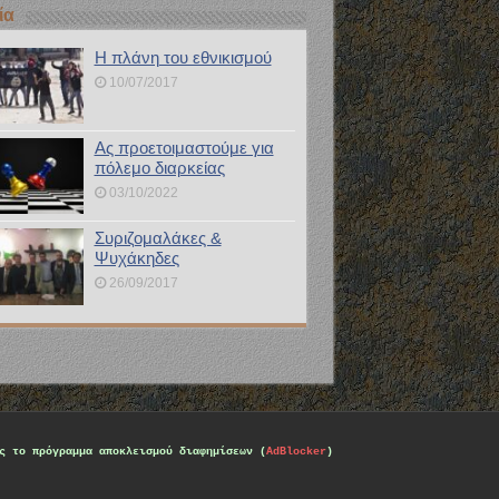
ία
Η πλάνη του εθνικισμού
10/07/2017
Ας προετοιμαστούμε για
πόλεμο διαρκείας
03/10/2022
Συριζομαλάκες &
Ψυχάκηδες
26/09/2017
ς το πρόγραμμα αποκλεισμού διαφημίσεων (
AdBlocker
)