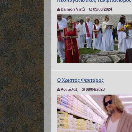
Νεοπαγανιστικός Ταλιμπανισμός
Daimon Virtù
09/03/2024
Ο Χριστός Φαντάρος
Ασπάλαξ
08/04/2023