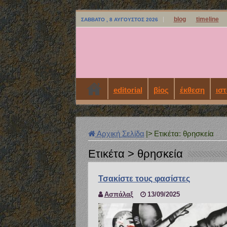
blog
timeline
ΣΆΒΒΑΤΟ , 8 ΑΎΓΟΥΣΤΟΣ 2026
editorial
βίος
έκθεση
ιστ
Αρχική Σελίδα
|>
Ετικέτα:
θρησκεία
Ετικέτα >
θρησκεία
Τσακίστε τους φασίστες
Ασπάλαξ
13/09/2025