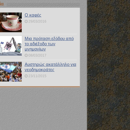
ία
Ο καφές
29/03/2016
Μια πρόταση εξόδου από
το αδιέξοδο των
μνημονίων
08/03/2017
Αυστηρώς ακατάλληλο για
νεοδημοκράτες
23/11/2015