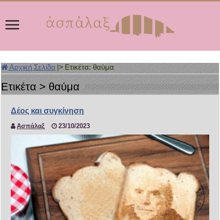
Αρχική Σελίδα
|>
Ετικέτα:
θαύμα
Ετικέτα >
θαύμα
Δέος και συγκίνηση
Ασπάλαξ
23/10/2023