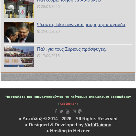
28/04/2020
Ψέματα, fake news και μαύρη προπαγάνδα
29/03/2023
Πάλι για τους Σύριους πρόσφυγες..
17/09/2015
Υποστηρίξτε μας
απενεργοποιώντας το πρόγραμμα αποκλεισμού διαφημίσεων
(
AdBlocker
)
● Ασπάλαξ © 2014 - 2026 - All Rights Reserved
● Designed & Developed by
VirtùDaimon
● Hosting in
Hetzner