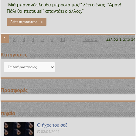
"Μιά μπανανόφλουδα μπροστά μας!” λέει ο ένας. "Αμάν!
Πάλι θα πέσουμε!" απαντάει ο άλλος."
Δείτε περισσότερα... »
1
2
3
4
5
»
10
...
Τέλος »
Σελίδα 1 από 14
Kατηγορίες
Kατηγορίες
Προσφορές
τυχαία
Ο ήχος του σεξ
03/04/2021