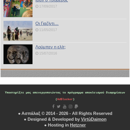
17/09/2017
Οι Γιαζίντι…
11/05/2017
Λούμπεν η ελίτ;
15/07/2016
Υποστηρίξτε μας
απενεργοποιώντας το πρόγραμμα αποκλεισμού διαφημίσεων
(
AdBlocker
)
● Ασπάλαξ © 2014 - 2026 - All Rights Reserved
● Designed & Developed by
VirtùDaimon
● Hosting in
Hetzner