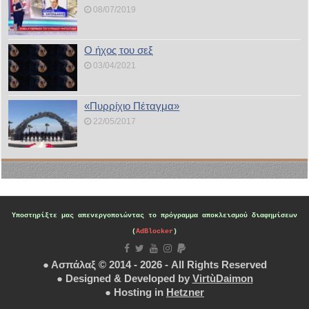
08/07/2019
Ο ήχος του σεξ
03/04/2021
«Πυρρίχιο Πέταγμα»
22/05/2017
Υποστηρίξτε μας
απενεργοποιώντας το πρόγραμμα αποκλεισμού διαφημίσεων
(
AdBlocker
)
● Ασπάλαξ © 2014 - 2026 - All Rights Reserved
● Designed & Developed by
VirtùDaimon
● Hosting in
Hetzner