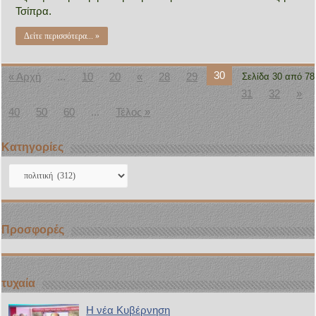
Τσίπρα.
Δείτε περισσότερα... »
30
« Αρχή
...
10
20
«
28
29
Σελίδα 30 από 78
31
32
»
40
50
60
...
Τέλος »
Kατηγορίες
Kατηγορίες
Προσφορές
τυχαία
Η νέα Κυβέρνηση